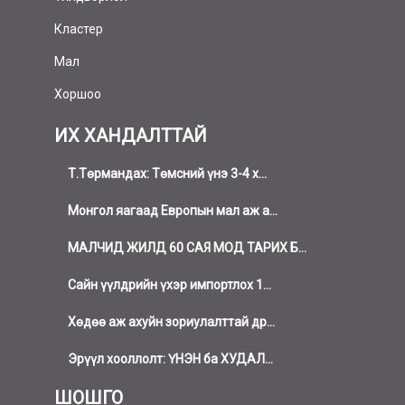
Кластер
Мал
Хоршоо
ИХ ХАНДАЛТТАЙ
Т.Төрмандах: Төмсний үнэ 3-4 х...
Монгол яагаад Европын мал аж а...
МАЛЧИД ЖИЛД 60 САЯ МОД ТАРИХ Б...
Сайн үүлдрийн үхэр импортлох 1...
Хөдөө аж ахуйн зориулалттай др...
Эрүүл хооллолт: ҮНЭН ба ХУДАЛ...
ШОШГО