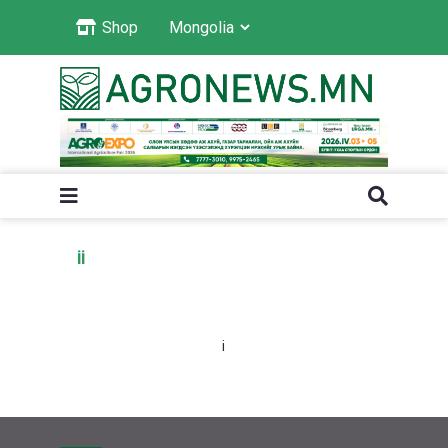
Shop
ii
i