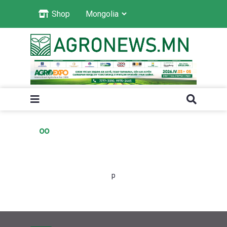
Shop
oo
p