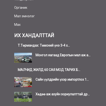
Органик
Мал эмнэлэг
Мах
ИХ ХАНДАЛТТАЙ
Т.Төрмандах: Төмсний үнэ 3-4 х...
Монгол яагаад Европын мал аж а...
МАЛЧИД ЖИЛД 60 САЯ МОД ТАРИХ Б...
Сайн үүлдрийн үхэр импортлох 1...
Хөдөө аж ахуйн зориулалттай др...