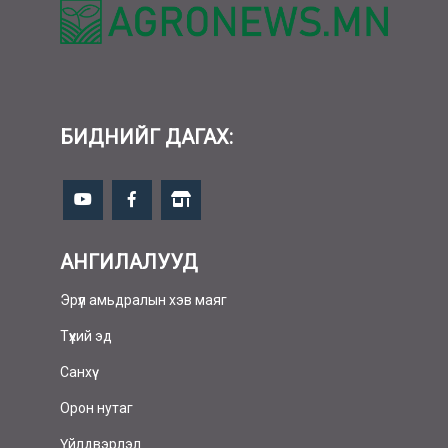
БИДНИЙГ ДАГАХ:
АНГИЛАЛУУД
Эрүүл амьдралын хэв маяг
Түүхий эд
Санхүү
Орон нутаг
Үйлдвэрлэл