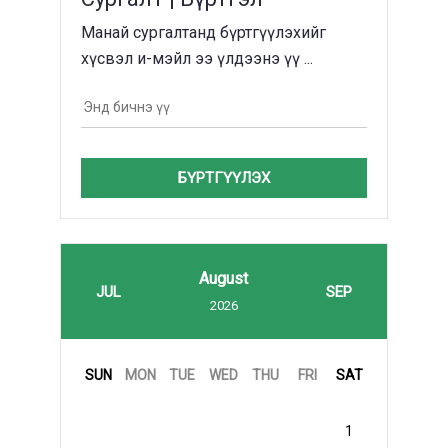
Манай сургалтанд бүртгүүлэхийг
хүсвэл и-мэйл ээ үлдээнэ үү ...
БҮРТГҮҮЛЭХ
August
JUL
SEP
2026
SUN
MON
TUE
WED
THU
FRI
SAT
1