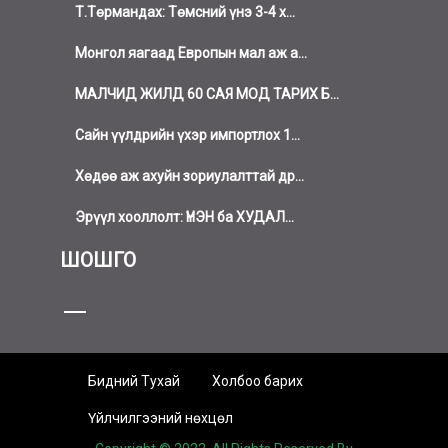
Т.Төрмандах: Төмсний үнэ 3-4 х...
Монгол яагаад Европын мал аж а...
МАЛЧИД ЖИЛД 60 САЯ МОД ТАРИХ Б...
Сайн үүлдрийн үхэр импортлох 1...
Хөдөө аж ахуйн зориулалттай др...
Эрүүл хооллолт: ҮНЭН ба ХУДАЛ...
ШОШГО
Бидний Тухай
Холбоо барих
Үйлчилгээний нөхцөл