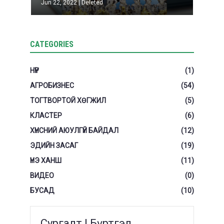
Jun 22, 2022
|
Deleted
CATEGORIES
НҮҮР
(1)
АГРОБИЗНЕС
(54)
ТОГТВОРТОЙ ХӨГЖИЛ
(5)
КЛАСТЕР
(6)
ХҮНСНИЙ АЮУЛГҮЙ БАЙДАЛ
(12)
ЭДИЙН ЗАСАГ
(19)
ҮНЭ ХАНШ
(11)
ВИДЕО
(0)
БУСАД
(10)
Сургалт | Бүртгэл