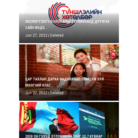
ЭКСПОРТЛОГЧ БОЛОН КЛАСТЕРИЙНХАНД ДУУЛГАХ
САЙН МЭДЭ...
Jun 27, 2022
|
Deleted
ЦАР ТАХЛЫН ДАРАА ӨНДИЙХӨӨР ТЭМЦЭЖ БУЙ
МӨӨГНИЙ КЛАС...
Jun 27, 2022
|
Deleted
2030 ОН ГЭХЭД ХҮЛЭМЖИЙН ХИЙГ 22.7 ХУВИАР