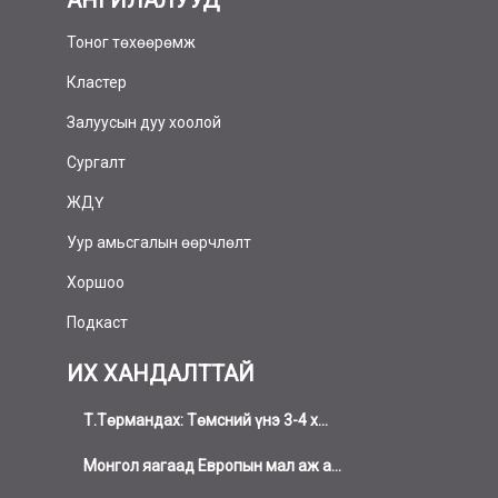
АНГИЛАЛУУД
Тоног төхөөрөмж
Кластер
Залуусын дуу хоолой
Сургалт
ЖДҮ
Уур амьсгалын өөрчлөлт
Хоршоо
Подкаст
ИХ ХАНДАЛТТАЙ
Т.Төрмандах: Төмсний үнэ 3-4 х...
Монгол яагаад Европын мал аж а...