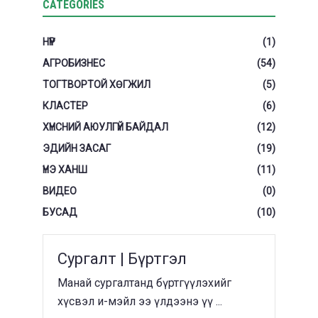
CATEGORIES
НҮҮР
(1)
АГРОБИЗНЕС
(54)
ТОГТВОРТОЙ ХӨГЖИЛ
(5)
КЛАСТЕР
(6)
ХҮНСНИЙ АЮУЛГҮЙ БАЙДАЛ
(12)
ЭДИЙН ЗАСАГ
(19)
ҮНЭ ХАНШ
(11)
ВИДЕО
(0)
БУСАД
(10)
Сургалт | Бүртгэл
Манай сургалтанд бүртгүүлэхийг
хүсвэл и-мэйл ээ үлдээнэ үү ...