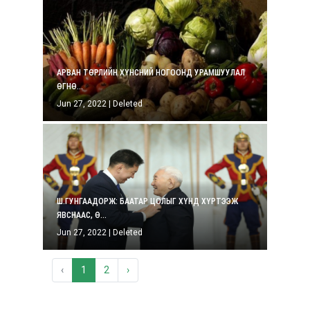
АРВАН ТӨРЛИЙН ХҮНСНИЙ НОГООНД УРАМШУУЛАЛ
ӨГНӨ...
Jun 27, 2022
|
Deleted
Ш.ГУНГААДОРЖ: БААТАР ЦОЛЫГ ХҮНД ХҮРТЭЭЖ
ЯВСНААС, Ө...
Jun 27, 2022
|
Deleted
‹
1
2
›