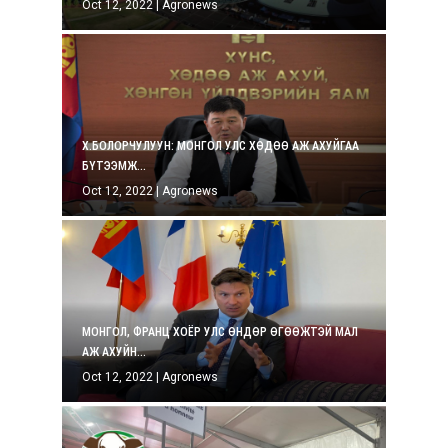
Oct 12, 2022
|
Agronews
Х.БОЛОРЧУЛУУН: МОНГОЛ УЛС ХӨДӨӨ АЖ АХУЙГАА
БҮТЭЭМЖ...
Oct 12, 2022
|
Agronews
МОНГОЛ, ФРАНЦ ХОЁР УЛС ӨНДӨР ӨГӨӨЖТЭЙ МАЛ
АЖ АХУЙН...
Oct 12, 2022
|
Agronews