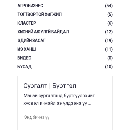
АГРОБИЗНЕС
(54)
ТОГТВОРТОЙ ХӨГЖИЛ
(5)
КЛАСТЕР
(6)
ХҮНСНИЙ АЮУЛГҮЙ БАЙДАЛ
(12)
ЭДИЙН ЗАСАГ
(19)
ҮНЭ ХАНШ
(11)
ВИДЕО
(0)
БУСАД
(10)
Сургалт | Бүртгэл
Манай сургалтанд бүртгүүлэхийг
хүсвэл и-мэйл ээ үлдээнэ үү ...