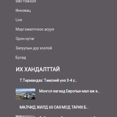
Өвс тэжээл
Инновац
Live
Мэргэжилтнээс асууя
Орон нутаг
Залуусын дуу хоолой
Бусад
ИХ ХАНДАЛТТАЙ
Т.Төрмандах: Төмсний үнэ 3-4 х...
Монгол яагаад Европын мал аж а...
МАЛЧИД ЖИЛД 60 САЯ МОД ТАРИХ Б...