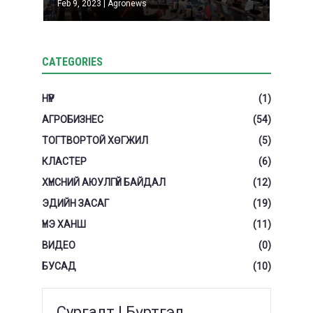
Feb 9, 2023
|
Agronews
CATEGORIES
НҮҮР
(1)
АГРОБИЗНЕС
(54)
ТОГТВОРТОЙ ХӨГЖИЛ
(5)
КЛАСТЕР
(6)
ХҮНСНИЙ АЮУЛГҮЙ БАЙДАЛ
(12)
ЭДИЙН ЗАСАГ
(19)
ҮНЭ ХАНШ
(11)
ВИДЕО
(0)
БУСАД
(10)
Сургалт | Бүртгэл