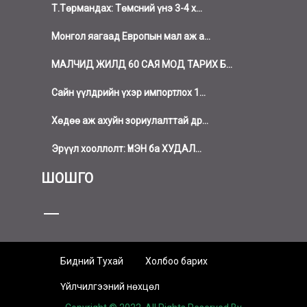
Т.Төрмандах: Төмсний үнэ 3-4 х...
Монгол яагаад Европын мал аж а...
МАЛЧИД ЖИЛД 60 САЯ МОД ТАРИХ Б...
Сайн үүлдрийн үхэр импортлох 1...
Хөдөө аж ахуйн зориулалттай др...
Эрүүл хооллолт: ҮНЭН ба ХУДАЛ...
ШОШГО
Бидний Тухай
Холбоо барих
Үйлчилгээний нөхцөл