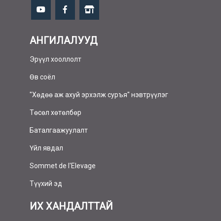
АНГИЛАЛУУД
Эрүүл хооллолт
Өв соёл
"Хөдөө аж ахуй эрхэлж суръя" нэвтрүүлэг
Төсөл хөтөлбөр
Баталгаажуулалт
Үйл явдал
Sommet de l'Elevage
Түүхий эд
ИХ ХАНДАЛТТАЙ