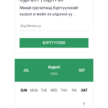
Манай сургалтанд бүртгүүлэхийг
хүсвэл и-мэйл ээ үлдээнэ үү ...
БҮРТГҮҮЛЭХ
August
JUL
SEP
2026
SUN
MON
TUE
WED
THU
FRI
SAT
1