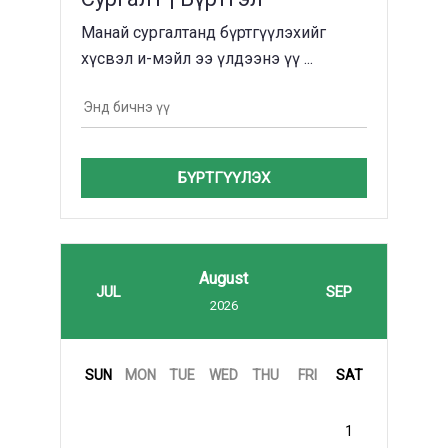
Манай сургалтанд бүртгүүлэхийг
хүсвэл и-мэйл ээ үлдээнэ үү ...
БҮРТГҮҮЛЭХ
August
JUL
SEP
2026
SUN
MON
TUE
WED
THU
FRI
SAT
1