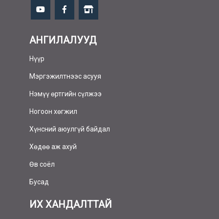
АНГИЛАЛУУД
Нүүр
Мэргэжилтнээс асууя
Нэмүү өртгийн сүлжээ
Ногоон хөгжил
Хүнсний аюулгүй байдал
Хөдөө аж ахуй
Өв соёл
Бусад
ИХ ХАНДАЛТТАЙ