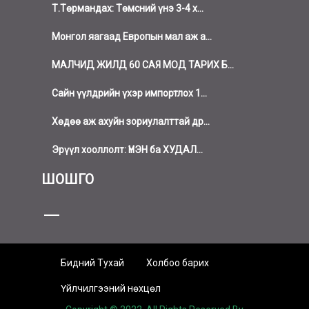
Т.Төрмандах: Төмсний үнэ 3-4 х...
Монгол яагаад Европын мал аж а...
МАЛЧИД ЖИЛД 60 САЯ МОД ТАРИХ Б...
Сайн үүлдрийн үхэр импортлох 1...
Хөдөө аж ахуйн зориулалттай др...
Эрүүл хооллолт: ҮНЭН ба ХУДАЛ...
ШОШГО
Бидний Тухай
Холбоо барих
Үйлчилгээний нөхцөл