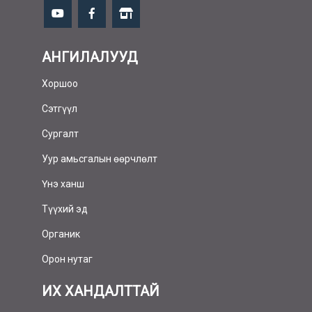
АНГИЛАЛУУД
Хоршоо
Сэтгүүл
Сургалт
Уур амьсгалын өөрчлөлт
Үнэ ханш
Түүхий эд
Органик
Орон нутаг
ИХ ХАНДАЛТТАЙ