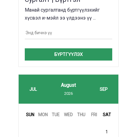
Манай сургалтанд бүртгүүлэхийг
хүсвэл и-мэйл ээ үлдээнэ үү ...
БҮРТГҮҮЛЭХ
August
JUL
SEP
2026
SUN
MON
TUE
WED
THU
FRI
SAT
1