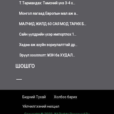
Т.Төрмандах: Төмсний үнэ 3-4 х...
Монгол яагаад Европын мал аж а...
МАЛЧИД ЖИЛД 60 САЯ МОД ТАРИХ Б...
Сайн үүлдрийн үхэр импортлох 1...
Хөдөө аж ахуйн зориулалттай др...
Эрүүл хооллолт: ҮНЭН ба ХУДАЛ...
ШОШГО
Бидний Тухай
Холбоо барих
Үйлчилгээний нөхцөл