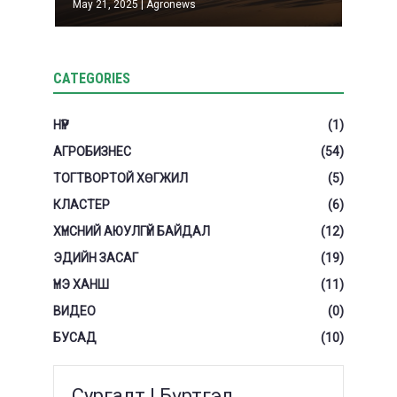
May 21, 2025
|
Agronews
CATEGORIES
НҮҮР
(1)
АГРОБИЗНЕС
(54)
ТОГТВОРТОЙ ХӨГЖИЛ
(5)
КЛАСТЕР
(6)
ХҮНСНИЙ АЮУЛГҮЙ БАЙДАЛ
(12)
ЭДИЙН ЗАСАГ
(19)
ҮНЭ ХАНШ
(11)
ВИДЕО
(0)
БУСАД
(10)
Сургалт | Бүртгэл