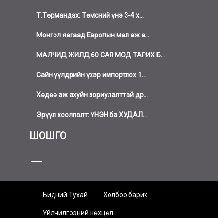
Т.Төрмандах: Төмсний үнэ 3-4 х...
Монгол яагаад Европын мал аж а...
МАЛЧИД ЖИЛД 60 САЯ МОД ТАРИХ Б...
Сайн үүлдрийн үхэр импортлох 1...
Хөдөө аж ахуйн зориулалттай др...
Эрүүл хооллолт: ҮНЭН ба ХУДАЛ...
ШОШГО
Бидний Тухай
Холбоо барих
Үйлчилгээний нөхцөл