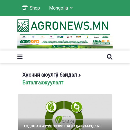
Shop
Хүнсний аюулгүй байдал
Баталгаажуулалт
ХӨДӨӨ АЖ АХУЙН ЗОХИСТОЙ ДАДАЛ /ХААЗД/-ЫН