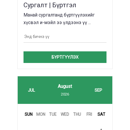
Сургалт | Бүртгэл
Манай сургалтанд бүртгүүлэхийг
хүсвэл и-мэйл ээ үлдээнэ үү ...
БҮРТГҮҮЛЭХ
August
JUL
SEP
2026
SUN
MON
TUE
WED
THU
FRI
SAT