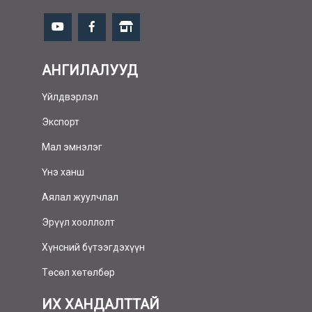
АНГИЛАЛУУД
Үйлдвэрлэл
Экспорт
Мал эмнэлэг
Үнэ ханш
Аялал жуулчлал
Эрүүл хооллолт
Хүнсний бүтээгдэхүүн
Төсөл хөтөлбөр
ИХ ХАНДАЛТТАЙ