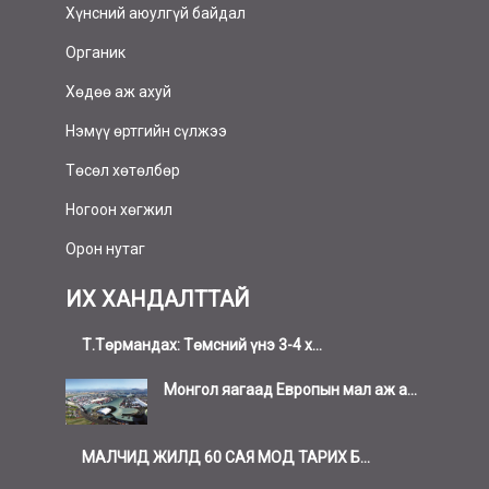
Хүнсний аюулгүй байдал
Органик
Хөдөө аж ахуй
Нэмүү өртгийн сүлжээ
Төсөл хөтөлбөр
Ногоон хөгжил
Орон нутаг
ИХ ХАНДАЛТТАЙ
Т.Төрмандах: Төмсний үнэ 3-4 х...
Монгол яагаад Европын мал аж а...
МАЛЧИД ЖИЛД 60 САЯ МОД ТАРИХ Б...