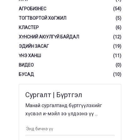
АГРОБИЗНЕС
(54)
ТОГТВОРТОЙ ХӨГЖИЛ
(5)
КЛАСТЕР
(6)
ХҮНСНИЙ АЮУЛГҮЙ БАЙДАЛ
(12)
ЭДИЙН ЗАСАГ
(19)
ҮНЭ ХАНШ
(11)
ВИДЕО
(0)
БУСАД
(10)
Сургалт | Бүртгэл
Манай сургалтанд бүртгүүлэхийг
хүсвэл и-мэйл ээ үлдээнэ үү ...