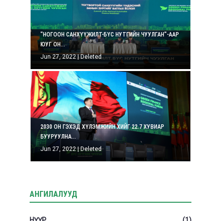
"НОГООН САНХҮҮЖИЛТ-БҮС НУТГИЙН ЧУУЛГАН"-ААР
ЮУГ ОН...
Jun 27, 2022
|
Deleted
2030 ОН ГЭХЭД ХҮЛЭМЖИЙН ХИЙГ 22.7 ХУВИАР
БУУРУУЛНА...
Jun 27, 2022
|
Deleted
АНГИЛАЛУУД
НҮҮР
(1)