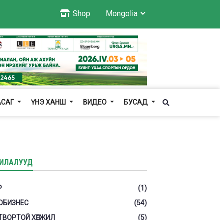
Shop
АСАГ
ҮНЭ ХАНШ
ВИДЕО
БУСАД
ИЛАЛУУД
Р
(1)
ОБИЗНЕС
(54)
ТВОРТОЙ ХӨГЖИЛ
(5)