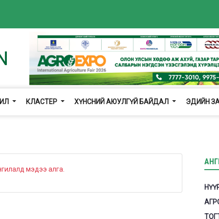
ЖИЛ
КЛАСТЕР
ХҮНСНИЙ АЮУЛГҮЙ БАЙДАЛ
ЭДИЙН З
АНГ
нгилалд мэдээ алга.
НҮҮ
АГР
ТОГ