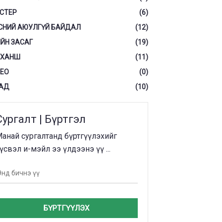
СТЕР
(6)
СНИЙ АЮУЛГҮЙ БАЙДАЛ
(12)
ЙН ЗАСАГ
(19)
 ХАНШ
(11)
ЕО
(0)
АД
(10)
Сургалт | Бүртгэл
анай сургалтанд бүртгүүлэхийг
үсвэл и-мэйл ээ үлдээнэ үү ...
БҮРТГҮҮЛЭХ