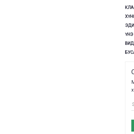
КЛА
ХҮН
ЭДИ
ҮНЭ
ВИД
БУС
М
х