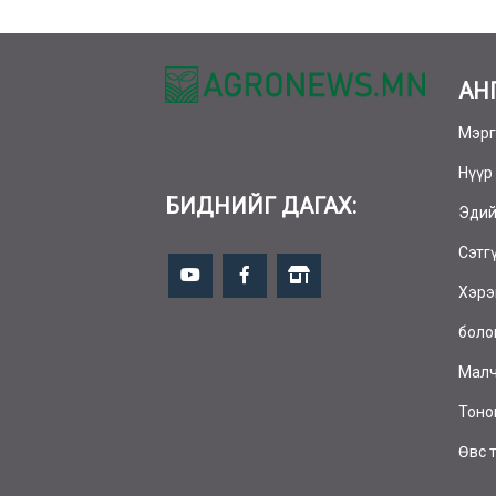
АН
Мэрг
Нүүр
БИДНИЙГ ДАГАХ:
Эдий
Сэтг
Хэрэ
боло
Малч
Тоно
Өвс 