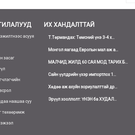
ГИЛАЛУУД
ИХ ХАНДАЛТТАЙ
эжилтнээс асууя
Т.Төрмандах: Төмсний үнэ 3-4 х...
Монгол яагаад Европын мал аж а...
н засаг
МАЛЧИД ЖИЛД 60 САЯ МОД ТАРИХ Б...
үүл
Сайн үүлдрийн үхэр импортлох 1...
гчлэгчийн
Хөдөө аж ахуйн зориулалттай др...
всрол
Эрүүл хооллолт: ҮНЭН ба ХУДАЛ...
даа наашаа суу
г төхөөрөмж
тэжээл