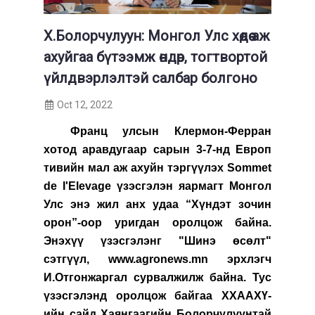
Х.Болорчулуун: Монгол Улс хөдөө аж
ахуйгаа бүтээмж өндөр, тогтвортой
үйлдвэрлэлтэй салбар болгоно
Oct 12, 2022
Франц улсын Клермон-Ферран
хотод аравдугаар сарын 3-7-нд Европ
тивийн мал аж ахуйн тэргүүлэх Sommet
de I'Elevage үзэсгэлэн яармагт Монгол
Улс энэ жил анх удаа “Хүндэт зочин
орон”-оор уригдан оролцож байна.
Энэхүү үзэсгэлэнг "Шинэ өсөлт"
сэтгүүл, www.agronews.mn эрхлэгч
И.Отгонжаргал сурвалжилж байна. Тус
үзэсгэлэнд оролцож байгаа ХХААХҮ-
ийн сайд Хаянгаагийн Болорчулуунтай