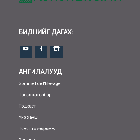
БИДНИЙГ ДАГАХ:
АНГИЛАЛУУД
Sommet de l'Elevage
Төсөл хөтөлбөр
Подкаст
Үнэ ханш
Тоног төхөөрөмж
Хоршоо