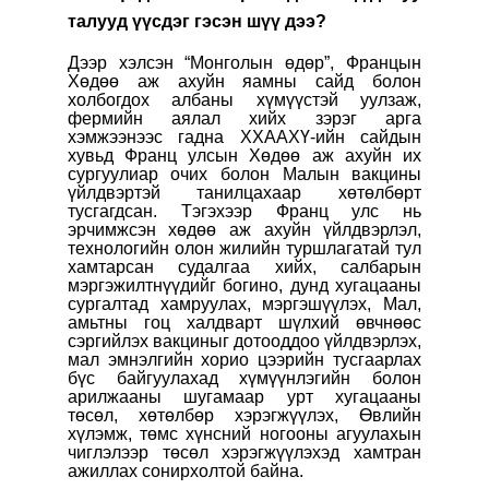
талууд үүсдэг гэсэн шүү дээ?
Дээр хэлсэн “Монголын өдөр”, Францын
Хөдөө аж ахуйн яамны сайд болон
холбогдох албаны хүмүүстэй уулзаж,
фермийн аялал хийх зэрэг арга
хэмжээнээс гадна ХХААХҮ-ийн сайдын
хувьд Франц улсын Хөдөө аж ахуйн их
сургуулиар очих болон Малын вакцины
үйлдвэртэй танилцахаар хөтөлбөрт
тусгагдсан. Тэгэхээр
Франц улс нь
эрчимжсэн хөдөө аж ахуйн үйлдвэрлэл,
технологийн олон жилийн туршлагатай тул
хамтарсан судалгаа хийх, салбарын
мэргэжилтнүүдийг богино, дунд хугацааны
сургалтад хамруулах, мэргэшүүлэх, Мал,
амьтны гоц халдварт шүлхий өвчнөөс
сэргийлэх вакциныг дотооддоо үйлдвэрлэх,
мал эмнэлгийн хорио цээрийн тусгаарлах
бүс байгуулахад хүмүүнлэгийн болон
арилжааны шугамаар урт хугацааны
төсөл, хөтөлбөр хэрэгжүүлэх, Өвлийн
хүлэмж, төмс хүнсний ногооны агуулахын
чиглэлээр төсөл хэрэгжүүлэхэд хамтран
ажиллах сонирхолтой байна.