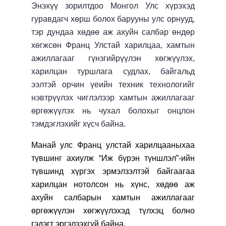
Энэхүү зорилтдоо Монгол Улс хүрэхэд
гуравдагч хөрш болох барууны улс орнууд,
тэр дундаа хөдөө аж ахуйн салбар өндөр
хөгжсөн Франц Улстай харилцаа, хамтын
ажиллагааг гүнзгийрүүлэн хөгжүүлэх,
харилцан туршлага судлах, байгальд
ээлтэй орчин үеийн техник технологийг
нэвтрүүлэх чиглэлээр хамтын ажиллагааг
өргөжүүлэх нь чухал болохыг онцлон
тэмдэглэхийг хүсч байна.
Манай улс Франц улстай харилцааныхаа
түвшинг ахиулж “Иж бүрэн түншлэл”-ийн
түвшинд хүргэх эрмэлзэлтэй байгаагаа
харилцан нотолсон нь хүнс, хөдөө аж
ахуйн салбарын хамтын ажиллагааг
өргөжүүлэн хөгжүүлэхэд түлхэц болно
гэдэгт эргэлзэхгүй байна.