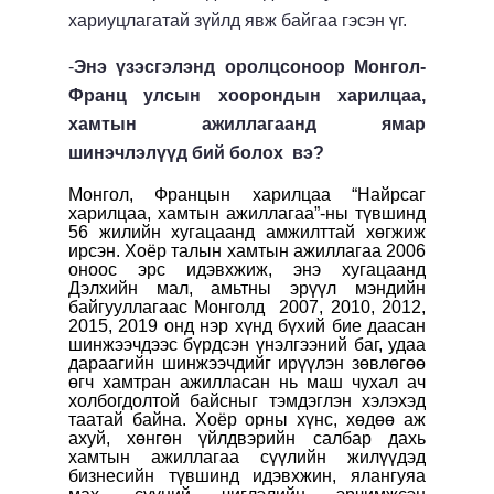
хариуцлагатай зүйлд явж байгаа гэсэн үг.
-
Энэ үзэсгэлэнд оролцсоноор Монгол-
Франц улсын хоорондын харилцаа,
хамтын ажиллагаанд ямар
шинэчлэлүүд бий болох вэ?
Монгол, Францын харилцаа “Найрсаг
харилцаа, хамтын ажиллагаа”-ны түвшинд
56 жилийн хугацаанд амжилттай хөгжиж
ирсэн.
Хоёр талын хамтын ажиллагаа 2006
оноос эрс идэвхжиж, энэ хугацаанд
Дэлхийн мал, амьтны эрүүл мэндийн
байгууллагаас Монголд 2007, 2010, 2012,
2015, 2019 онд нэр хүнд бүхий бие даасан
шинжээчдээс бүрдсэн үнэлгээний баг, удаа
дараагийн шинжээчдийг ирүүлэн зөвлөгөө
өгч хамтран ажилласан нь маш чухал ач
холбогдолтой байсныг тэмдэглэн хэлэхэд
таатай байна. Хоёр орны хүнс, хөдөө аж
ахуй, хөнгөн үйлдвэрийн салбар дахь
хамтын ажиллагаа сүүлийн жилүүдэд
бизнесийн түвшинд идэвхжин, ялангуяа