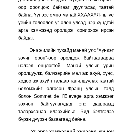
оор оролцож байгааг дуулгахад таатай
байна. Үүнээс өмнө манай ХХААХҮЯ-ны үе
үеийн төлөөлөл уг олон улсад нэр хүндтэй
арга хэмжээнд оролцож, сонирхож ирсэн
байдаг.
Энэ жилийн тухайд манай улс “Хүндэт
зочин орон”-оор оролцож байгаагаараа
нэлээд онцлогтой. Манай улсыг урин
оролцуулж, бэлчээрийн мал аж ахуй, хүнс,
хөдөө аж ахуйн талаар танилцуулах таатай
боломжийг олгосон Франц улсын талд
болон Sommet d
e l`Elevage
арга хэмжээг
зохион байгуулагчдад энэ дашрамд
талархсанаа илэрхийлье. Бид бэлтгэлээ
бүрэн дүүрэн базаагаад байна.
-
Уг арга хэмжээний хүрээнд юу юу