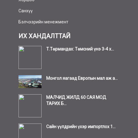
Санхүү
Бэлчээрийн менежмент
ИХ ХАНДАЛТТАЙ
Т.Төрмандах: Төмсний үнэ 3-4 х...
Монгол яагаад Европын мал аж а...
МАЛЧИД ЖИЛД 60 САЯ МОД
ТАРИХ Б...
Сайн үүлдрийн үхэр импортлох 1...