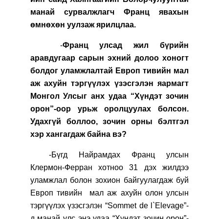
манай сурвалжлагч Франц явахын
өмнөхөн уулзаж ярилцлаа.
-
Франц улсад жил бүрийн
аравдугаар сарын эхний долоо хоногт
болдог уламжлалтай Европ тивийн мал
аж ахуйн тэргүүлэх үзэсгэлэн яармагт
Монгол Улсыг анх удаа “Хүндэт зочин
орон”-оор урьж оролцуулах болсон.
Удахгүй боллоо, зочин орны бэлтгэл
хэр хангагдаж байна вэ?
-Бүгд Найрамдах Франц улсын
Клермон-Ферран хотноо 31 дэх жилдээ
уламжлал болон зохион байгуулагдаж буй
Европ тивийн мал аж ахуйн олон улсын
тэргүүлэх үзэсгэлэн “
Sommet de l`Elevage
”-
д манай улс энэ удаа “Хүндэт зочин орон”-