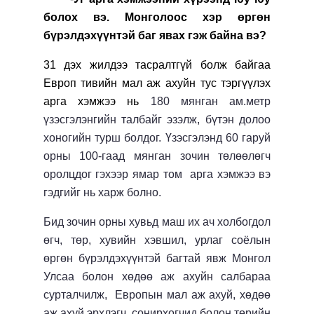
болох вэ. Монголоос хэр өргөн
бүрэлдэхүүнтэй баг явах гэж байна вэ?
31 дэх жилдээ тасралтгүй болж байгаа
Европ тивийн мал аж ахуйн тус тэргүүлэх
арга хэмжээ нь
180 мянган ам.метр
үзэсгэлэнгийн талбайг эзэлж, бүтэн долоо
хоногийн турш болдог. Үзэсгэлэнд 60 гаруй
орны 100-гаад мянган зочин төлөөлөгч
оролцдог гэхээр ямар том арга хэмжээ вэ
гэдгийг нь харж болно.
Бид зочин орны хувьд маш их ач холбогдол
өгч, төр, хувийн хэвшил, урлаг соёлын
өргөн бүрэлдэхүүнтэй багтай явж Монгол
Улсаа болон хөдөө аж ахуйн салбараа
сурталчилж, Европын мал аж ахуй, хөдөө
аж ахуй эрхлэгч, сонирхогчид болон төрийн