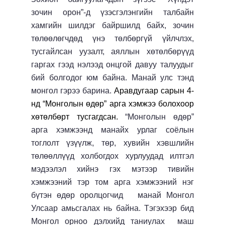
зочин орон”-д үзэсгэлэнгийн талбайн
хамгийн шилдэг байршилд байх, зочин
төлөөлөгчдөд үнэ төлбөргүй үйлчлэх,
тусгайлсан уузалт, аяллын хөтөлбөрүүд
гаргах гээд нэлээд онцгой давуу талуудыг
бий болгодог юм байна. Манай улс тэнд
монгол гэрээ барина.
Аравдугаар сарын 4-
нд “Монголын өдөр” арга хэмжээ болохоор
хөтөлбөрт тусгагдсан.
“Монголын өдөр”
арга хэмжээнд манайх урлаг соёлын
тоглолт үзүүлж, төр, хувийн хэвшлийн
төлөөллүүд холбогдох хурлуудад илтгэл
мэдээлэл хийнэ гэх мэтээр тивийн
хэмжээний тэр том арга хэмжээний нэг
бүтэн өдөр оролцогчид манай Монгол
Улсаар амьсгалах нь байна. Тэгэхээр бид
Монгол орноо дэлхийд таниулах маш