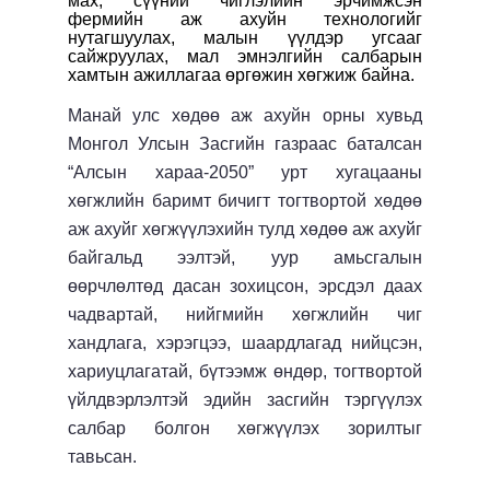
мах, сүүний чиглэлийн эрчимжсэн
фермийн аж ахуйн технологийг
нутагшуулах, малын үүлдэр угсааг
сайжруулах, мал эмнэлгийн салбарын
хамтын ажиллагаа өргөжин хөгжиж байна.
Манай улс хөдөө аж ахуйн орны хувьд
Монгол Улсын Засгийн газраас баталсан
“Алсын хараа-2050” урт хугацааны
хөгжлийн баримт бичигт тогтвортой хөдөө
аж ахуйг хөгжүүлэхийн тулд хөдөө аж ахуйг
байгальд ээлтэй, уур амьсгалын
өөрчлөлтөд дасан зохицсон, эрсдэл даах
чадвартай, нийгмийн хөгжлийн чиг
хандлага, хэрэгцээ, шаардлагад нийцсэн,
хариуцлагатай, бүтээмж өндөр, тогтвортой
үйлдвэрлэлтэй эдийн засгийн тэргүүлэх
салбар болгон хөгжүүлэх зорилтыг
тавьсан.