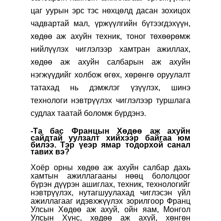
цаг уурын эрс тэс нөхцөлд дасан зохицох
чадвартай мал, үржүүлгийн бүтээгдэхүүн,
хөдөө аж ахуйн техник, тоног төхөөрөмж
нийлүүлэх чиглэлээр хамтран ажиллах,
хөдөө аж ахуйн салбарын аж ахуйн
нэгжүүдийг холбож өгөх, хөрөнгө оруулалт
татахад нь дэмжлэг үзүүлэх, шинэ
технологи нэвтрүүлэх чиглэлээр туршлага
судлах таатай боломж бүрдэнэ.
-Та бас Францын Хөдөө аж ахуйн
сайдтай уулзалт хийхээр байгаа юм
билээ. Тэр үеэр ямар тодорхой санал
тавих вэ?
Хоёр орны хөдөө аж ахуйн салбар дахь
хамтын ажиллагааны нөөц бололцоог
бүрэн дүүрэн ашиглах, техник, технологийг
нэвтрүүлэх, нутагшуулахад чиглэсэн үйл
ажиллагааг идэвхжүүлэх зорилгоор Франц
Улсын Хөдөө аж ахуй, ойн яам
, Монгол
Улсын Хүнс, хөдөө аж ахуй, хөнгөн