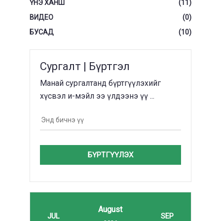
ҮНЭ ХАНШ
(11)
ВИДЕО
(0)
БУСАД
(10)
Сургалт | Бүртгэл
Манай сургалтанд бүртгүүлэхийг
хүсвэл и-мэйл ээ үлдээнэ үү ...
БҮРТГҮҮЛЭХ
August
JUL
SEP