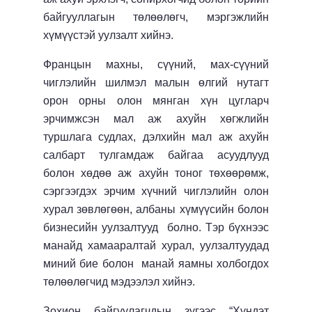
байгууллагын төлөөлөгч, мэргэжлийн
хүмүүстэй уулзалт хийнэ.
Францын махны, сүүний, мах-сүүний
чиглэлийн шилмэл малын өлгий нутагт
орон орны олон мянган хүн цугларч
эрчимжсэн мал аж ахуйн хөгжлийн
туршлага судлах, дэлхийн мал аж ахуйн
салбарт тулгамдаж байгаа асуудлууд
болон хөдөө аж ахуйн тоног төхөөрөмж,
сэргээгдэх эрчим хүчний чиглэлийн олон
хурал зөвлөгөөн, албаны хүмүүсийн болон
бизнесийн уулзалтууд болно. Тэр бүхнээс
манайд хамааралтай хурал, уулзалтуудад
миний бие болон манай яамны холбогдох
төлөөлөгчид мэдээлэл хийнэ.
Зохион байгуулагчдын зүгээс “Хүндэт