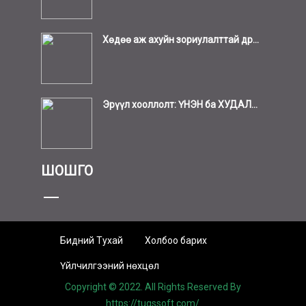
Хөдөө аж ахуйн зориулалттай др...
Эрүүл хооллолт: ҮНЭН ба ХУДАЛ...
ШОШГО
Бидний Тухай
Холбоо барих
Үйлчилгээний нөхцөл
Copyright © 2022. All Rights Reserved By
https://tugssoft.com/