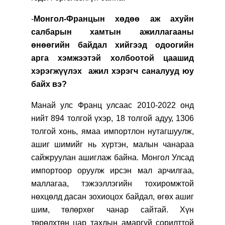
-
Монгол-Францын хөдөө аж ахуйн
салбарын хамтын ажиллагааны
өнөөгийн байдал хийгээд одоогийн
арга хэмжээтэй холбоотой цаашид
хэрэгжүүлэх ажил хэрэгч саналууд юу
байх вэ?
Манай улс Франц улсаас 2010-2022 онд
нийт 894 толгой үхэр, 18 толгой адуу, 1306
толгой хонь, ямаа импортлон нутагшуулж,
ашиг шимийг нь хүртэн, малын чанараа
сайжруулан ашиглаж байна. Монгол Улсад
импортоор оруулж ирсэн мал арчилгаа,
маллагаа, тэжээллэгийн тохиромжтой
нөхцөлд дасан зохиоцох байдал, өгөх ашиг
шим, төлөрхөг чанар сайтай. Хүн
төрөлхтөн цар тахлын амаргүй сорилттой