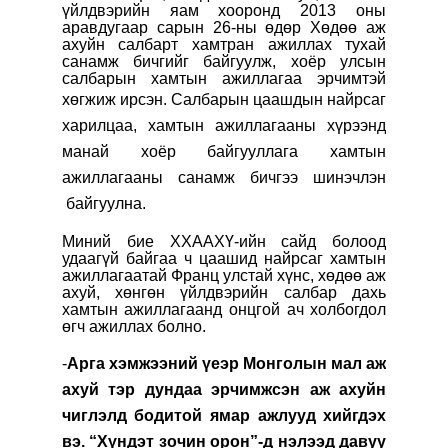
үйлдвэрийн яам хооронд 2013 оны
аравдугаар сарын 26-ны өдөр Хөдөө аж
ахуйн салбарт хамтран ажиллах тухай
санамж бичгийг байгуулж, хоёр улсын
салбарын хамтын ажиллагаа эрчимтэй
хөгжиж ирсэн.
Салбарын цаашдын найрсаг
харилцаа, хамтын ажиллагааны хүрээнд
манай хоёр байгууллага хамтын
ажиллагааны санамж бичгээ шинэчлэн
байгуулна.
Миний бие
ХХААХҮ-ийн сайд болоод
удаагүй байгаа ч цаашид найрсаг хамтын
ажиллагаатай Франц улстай хүнс, хөдөө аж
ахуй, хөнгөн үйлдвэрийн салбар дахь
хамтын ажиллагаанд онцгой ач холбогдол
өгч ажиллах болно.
-
Арга хэмжээний үеэр Монголын мал аж
ахуй тэр дундаа эрчимжсэн аж ахуйн
чиглэлд бодитой ямар ажлууд хийгдэх
вэ. “Хүндэт зочин орон”-д нэлээд давуу