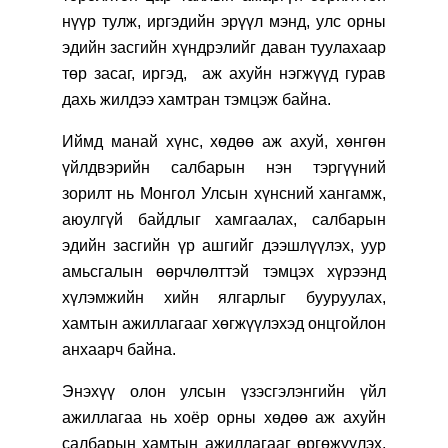
нүүр тулж, иргэдийн эрүүл мэнд, улс орны
эдийн засгийн хүндрэлийг даван туулахаар
төр засаг, иргэд,
аж ахуйн нэгжүүд гурав
дахь жилдээ хамтран тэмцэж байна.
Иймд манай хүнс, хөдөө аж ахуй, хөнгөн
үйлдвэрийн салбарын нэн тэргүүний
зорилт нь Монгол Улсын хүнсний хангамж,
аюулгүй байдлыг хамгаалах, салбарын
эдийн засгийн үр ашгийг дээшлүүлэх, уур
амьсгалын өөрчлөлттэй тэмцэх хүрээнд
хүлэмжийн хийн ялгарлыг бууруулах,
хамтын ажиллагааг хөгжүүлэхэд онцгойлон
анхаарч байна.
Энэхүү олон улсын үзэсгэлэнгийн үйл
ажиллагаа нь хоёр орны хөдөө аж ахуйн
салбарын хамтын ажиллагааг өргөжүүлэх,