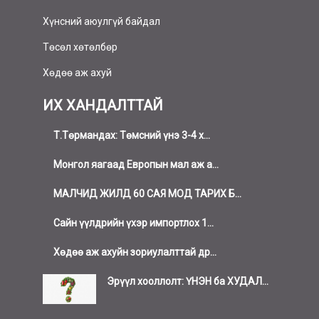
Хүнсний аюулгүй байдал
Төсөл хөтөлбөр
Хөдөө аж ахуй
ИХ ХАНДАЛТТАЙ
Т.Төрмандах: Төмсний үнэ 3-4 х...
Монгол яагаад Европын мал аж а...
МАЛЧИД ЖИЛД 60 САЯ МОД ТАРИХ Б...
Сайн үүлдрийн үхэр импортлох 1...
Хөдөө аж ахуйн зориулалттай др...
Эрүүл хооллолт: ҮНЭН ба ХУДАЛ...