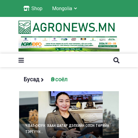
Shop
Бусад
Өв соёл
Ч.БАТ-ОЮУН: ХААН ШАТАР ДЭЛХИЙН ОЛОН ТӨРИЙН
ТЭРГҮҮН...