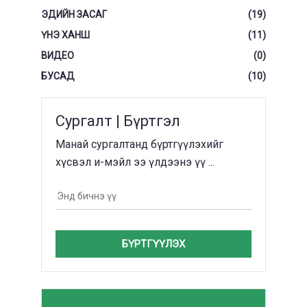
ЭДИЙН ЗАСАГ
(19)
ҮНЭ ХАНШ
(11)
ВИДЕО
(0)
БУСАД
(10)
Сургалт | Бүртгэл
Манай сургалтанд бүртгүүлэхийг
хүсвэл и-мэйл ээ үлдээнэ үү ...
БҮРТГҮҮЛЭХ