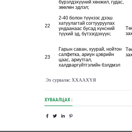
бүрэлдэхүүний хөнжил, гудас,
зөөлөн эдлэл;
2-40 болон түүнээс дээш
хатуулагтай согтууруулах
22
Тө
ундаанаас бусад хүнсний
за
түүхий эд, бүтээгдэхүүн;
Гарын саван, хуурай, нойтон
Тө
салфетка, ариун цэврийн
за
23
цаас, ариутгал,
халдваргүйтгэлийн бэлдмэл
Эх сурвалж: ХХААХҮЯ
ХУВААЛЦАХ :