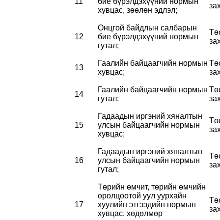
11
бие бүрэлдэхүүний нормын
за
хувцас, зөөлөн эдлэл;
Онцгой байдлын салбарын
Тө
12
бие бүрэлдэхүүний нормын
за
гутал;
Гаалийн байцаагчийн нормын
Тө
13
хувцас;
за
Гаалийн байцаагчийн нормын
Тө
14
гутал;
за
Гадаадын иргэний хяналтын
Тө
15
улсын байцаагчийн нормын
за
хувцас;
Гадаадын иргэний хяналтын
Тө
16
улсын байцаагчийн нормын
за
гутал;
Төрийн өмчит, төрийн өмчийн
оролцоотой уул уурхайн
Тө
17
хуулийн этгээдийн нормын
за
хувцас, хөдөлмөр