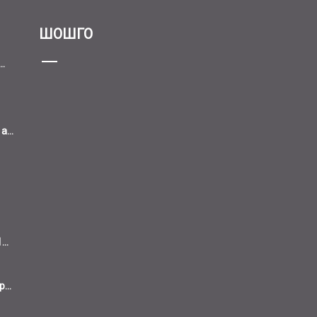
ШОШГО
..
...
..
...