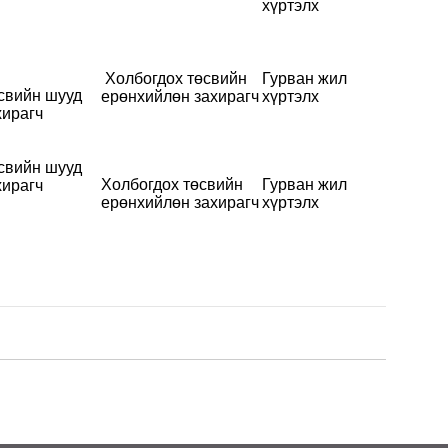
хүртэлх
Холбогдох төсвийн
Гурван жил
свийн шууд
ерөнхийлөн захирагч
хүртэлх
хирагч
свийн шууд
Холбогдох төсвийн
Гурван жил
хирагч
ерөнхийлөн захирагч
хүртэлх