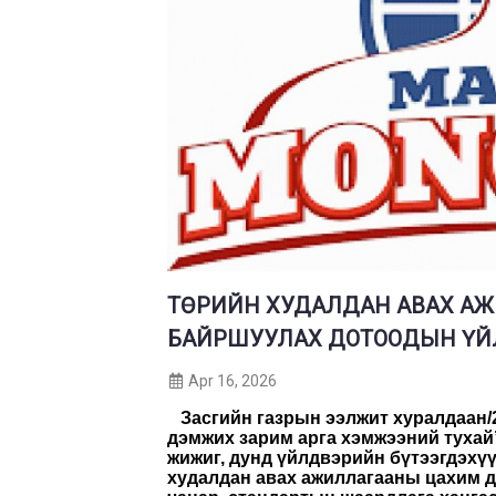
ТӨРИЙН ХУДАЛДАН АВАХ А
БАЙРШУУЛАХ ДОТООДЫН ҮЙ
Apr 16, 2026
Засгийн газрын ээлжит хуралдаан
/
дэмжих зарим арга хэмжээний тухай
жижиг, дунд үйлдвэрийн бүтээгдэхү
худалдан авах ажиллагааны цахим 