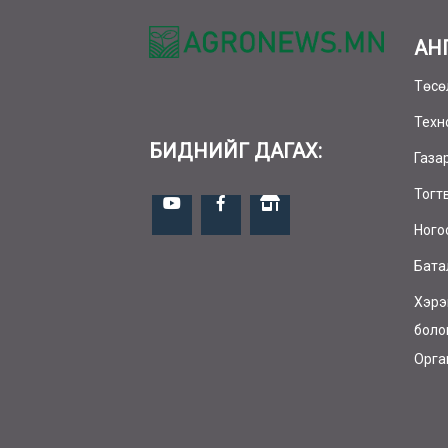
АН
Төсө
Техн
БИДНИЙГ ДАГАХ:
Газа
Тогт
Ного
Бата
Хэрэ
боло
Орга