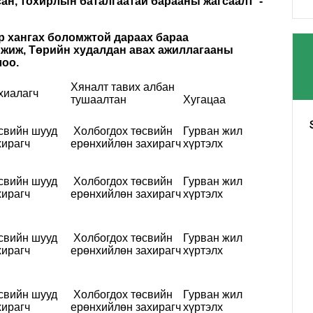
сан, тохирлын баталгаатай барааны жагсаалт”-
 хангах боломжтой дараах бараа
мжиж, Төрийн худалдан авах ажиллагааны
лоо.
Хяналт тавих албан
хиалагч
тушаалтан
Хугацаа
свийн шууд
Холбогдох төсвийн
Гурван жил
хирагч
ерөнхийлөн захирагч
хүртэлх
свийн шууд
Холбогдох төсвийн
Гурван жил
хирагч
ерөнхийлөн захирагч
хүртэлх
свийн шууд
Холбогдох төсвийн
Гурван жил
хирагч
ерөнхийлөн захирагч
хүртэлх
свийн шууд
Холбогдох төсвийн
Гурван жил
хирагч
ерөнхийлөн захирагч
хүртэлх