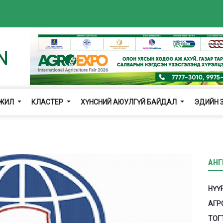
ГЖИЛ
КЛАСТЕР
ХҮНСНИЙ АЮУЛГҮЙ БАЙДАЛ
ЭДИЙН 
АНГ
НҮҮ
АГР
ТОГ