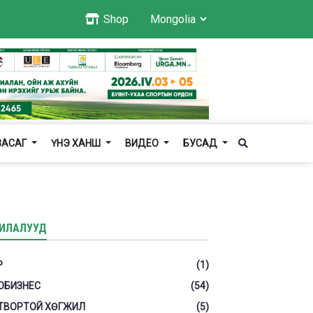
Shop
ЗАСАГ
ҮНЭ ХАНШ
ВИДЕО
БУСАД
ИЛАЛУУД
Р
(1)
ОБИЗНЕС
(54)
ТВОРТОЙ ХӨГЖИЛ
(5)