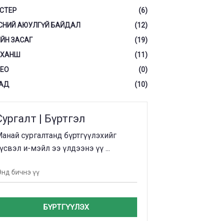
СТЕР
(6)
СНИЙ АЮУЛГҮЙ БАЙДАЛ
(12)
ЙН ЗАСАГ
(19)
 ХАНШ
(11)
ЕО
(0)
АД
(10)
Сургалт | Бүртгэл
анай сургалтанд бүртгүүлэхийг
үсвэл и-мэйл ээ үлдээнэ үү ...
БҮРТГҮҮЛЭХ