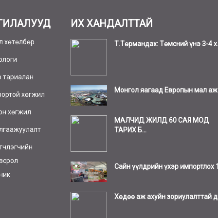
ГИЛАЛУУД
ИХ ХАНДАЛТТАЙ
л хөтөлбөр
Т.Төрмандах: Төмсний үнэ 3-4 х.
ологи
р тариалан
Монгол яагаад Европын мал аж а
вортой хөгжил
он хөгжил
МАЛЧИД ЖИЛД 60 САЯ МОД
лгаажуулалт
ТАРИХ Б...
гчлэгчийн
всрол
Сайн үүлдрийн үхэр импортлох 1.
ник
Хөдөө аж ахуйн зориулалттай др