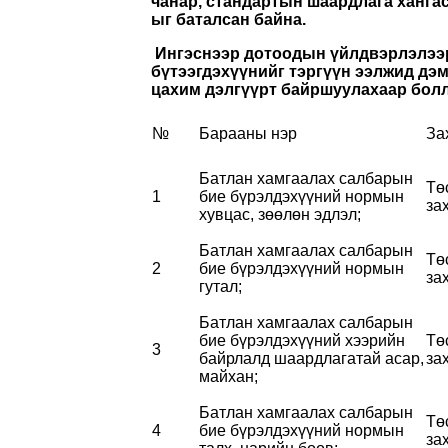
чанар, стандартын шаардлага ханга
ыг баталсан байна.
Ингэснээр дотоодын үйлдвэрлэлээр
бүтээгдэхүүнийг тэргүүн ээлжид дэ
цахим дэлгүүрт байршуулахаар бол
№
Барааны нэр
За
Батлан хамгаалах салбарын
Тө
1
бие бүрэлдэхүүний нормын
за
хувцас, зөөлөн эдлэл;
Батлан хамгаалах салбарын
Тө
2
бие бүрэлдэхүүний нормын
за
гутал;
Батлан хамгаалах салбарын
бие бүрэлдэхүүний хээрийн
Тө
3
байрлалд шаардлагатай асар,
за
майхан;
Батлан хамгаалах салбарын
Тө
4
бие бүрэлдэхүүний нормын
за