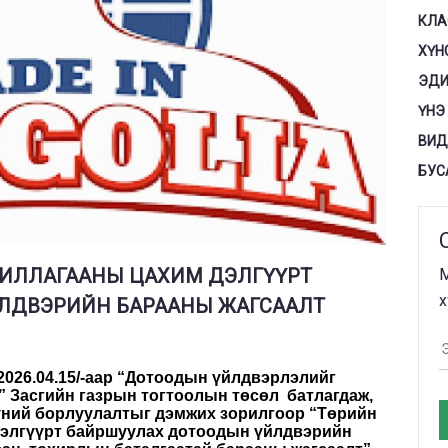
КЛА
ХҮН
ЭДИ
ҮНЭ
ВИД
БУС
ЖИЛЛАГААНЫ ЦАХИМ ДЭЛГҮҮРТ
М
х
ЛДВЭРИЙН БАРААНЫ ЖАГСААЛТ
2026.04.15/-аар
“Дотоодын үйлдвэрлэлийг
” Засгийн газрын тогтоолын төсөл батлагдаж,
үний борлуулалтыг дэмжих зорилгоор “Төрийн
дэлгүүрт байршуулах дотоодын үйлдвэрийн