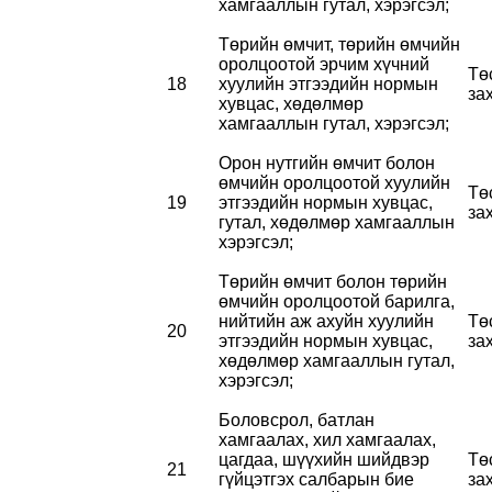
хамгааллын гутал, хэрэгсэл;
Төрийн өмчит, төрийн өмчийн
оролцоотой эрчим хүчний
Тө
18
хуулийн этгээдийн нормын
за
хувцас, хөдөлмөр
хамгааллын гутал, хэрэгсэл;
Орон нутгийн өмчит болон
өмчийн оролцоотой хуулийн
Тө
19
этгээдийн нормын хувцас,
за
гутал, хөдөлмөр хамгааллын
хэрэгсэл;
Төрийн өмчит болон төрийн
өмчийн оролцоотой барилга,
нийтийн аж ахуйн хуулийн
Тө
20
этгээдийн нормын хувцас,
за
хөдөлмөр хамгааллын гутал,
хэрэгсэл;
Боловсрол, батлан
хамгаалах, хил хамгаалах,
цагдаа, шүүхийн шийдвэр
Тө
21
гүйцэтгэх салбарын бие
за