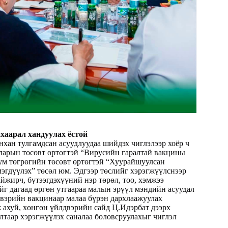
нхаарал хандуулах ёстой
ан тулгамдсан асуудлуудаа шийдэх чиглэлээр хоёр ч
олларын төсөвт өртөгтэй “Вирусийн гаралтай вакцины
бум төгрөгийн төсөвт өртөгтэй “Хуурайшуулсан
эгдүүлэх” төсөл юм. Эдгээр төслийг хэрэгжүүлснээр
айжирч, бүтээгдэхүүний нэр
төрөл, тоо, хэмжээ
йг дагаад өргөн утгаараа малын эрүүл мэндийн асуудал
вэрийн вакцинаар малаа бүрэн дархлаажуулах
 ахуй, хөнгөн үйлдвэрийн сайд Ц.Идэрбат дээрх
лтаар хэрэгжүүлэх саналаа боловсруулахыг чиглэл