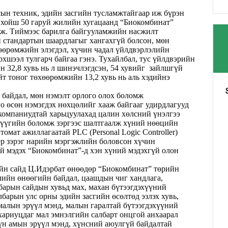
сын техник, эдийн засгийн тусламжтайгаар иж бүрэн
 хойш 50 гаруй жилийн хугацаанд “Биокомбинат”
аж. Тиймээс барилга байгууламжийн насжилт
 стандартын шаардлагыг хангахгүй болсон, мөн
хөөрөмжийн элэгдэл, хүчин чадал үйлдвэрлэлийн
рхшээл тулгарч байгаа гэнэ. Тухайлбал
,
тус үйлдвэрийн
 32,8 хувь нь л шинэчлэгдсэн, 54 хув
ийг
зайлшгүй
т тоног төхөөрөмжийн 13,2 хувь нь аль хэдийнэ
 байдал, мөн нэмэлт орлого олох боломж
го өсөн нэмэгдэх нөхцөлийг хааж байгааг удирдлагууд
компаниудтай харьцуулахад цалин хөлсний үнэлгээ
хүүгийн боломж зэргээс шалтгаалж хүний нөөцийн
томат ажиллагаатай PLC (Personal Logic Controller)
р зэрэг нарийн мэргэжлийн боловсон хүчин
ий мэдэх “Биокомбинат”-д хэн хүний мэдэхгүй олон
ийн сайд Ц.Идэрбат өнөөдөр “Биокомбинат” төрийн
ийн өнөөгийн байдал, цаашдын чиг хандлага,
лбарын сайдын хувьд мах, махан бүтээгдэхүүний
лбарын улс орны эдийн засгийн өсөлтөд эзлэх хувь,
 малын эрүүл мэнд, малын гаралтай бүтээгдэхүүний
 хариуцдаг мал эмнэлгийн салбарт онцгой анхаарал
үн амын эрүүл мэнд, хүнсний аюулгүй байдалтай