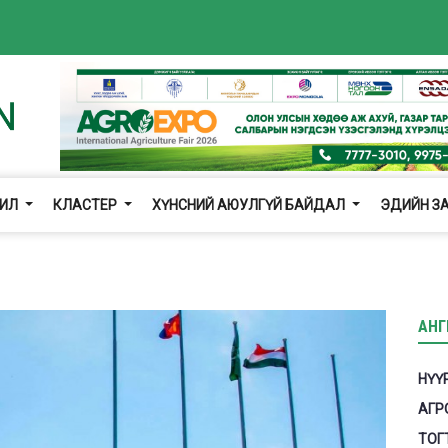
ЖИЛ
КЛАСТЕР
ХҮНСНИЙ АЮУЛГҮЙ БАЙДАЛ
ЭДИЙН З
АНГ
НҮҮ
АГР
ТОГ