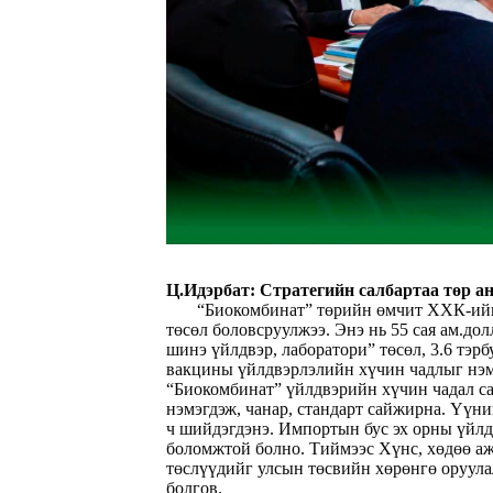
Ц.Идэрбат:
С
тратегийн салбартаа төр а
“Биокомбинат” төрийн өмчит ХХК-ийнх
төсөл боловсруулжээ. Энэ нь 55 сая ам.д
шинэ үйлдвэр, лаборатори” төсөл, 3.6 тэр
вакцины үйлдвэрлэлийн хүчин чадлыг нэм
“Биокомбинат” үйлдвэрийн хүчин чадал с
нэмэгдэж, чанар, стандарт сайжирна. Үүни
ч шийдэгдэнэ. Импортын бус эх орны үйлд
боломжтой болно. Тиймээс Хүнс, хөдөө аж
төслүүдийг улсын төсвийн хөрөнгө оруула
болгов.