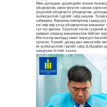
Мөн дотоодын эрдэмтдийн зохион боловср
үйлдвэрлэж, шингэрүүлэн савлаж хэрэглээ
үндэсний үйлдвэртээ үйлдвэрлэж, дотооды
холбогдолтой гэдгийг сайд онцлов. Туха
сайжирна. Вакцины импортоор гадаад руу 
улс өөр өөр улсад үйлдвэрлэсан вакциныг х
сул тал арилна. Түүнчлэн тосон суурьтай 
намрын улиралд вакцинжуулж байгааг өөрч
Ингэснээр малчдад төвөг чирэгдэл багата
уртасна. Үүнийг дагаад мал эмнэлгийн эмч
ач холбогдолтой гэдгийг сайд Ц.Идэрбат д
хандуулах ёстойг хэллээ.