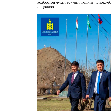
холбоотой чухал асуудал гэдгийг “Биоком
онцоллоо.