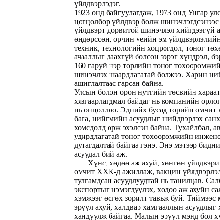
үйлдвэрлэдэг.
1923 онд байгуулагдаж, 1973 онд Унгар ул
цогцолбор үйлдвэр болж шинэчлэгдсэнээс
үйлдвэрт дорвитой шинэчлэл хийгдээгүй 
өндөрссөн, орчин үеийн эм үйлдвэрлэлийн
техник, технологийн хоцрогдол, тоног тө
ачааллыг даахгүй болсон зэрэг хүндрэл, бэ
160 гаруй нэр төрлийн тоног төхөөрөмжийн
шинэчлэх шаардлагатай болжээ. Харин ний
ашиглалтаас гарсан байна.
Улсын болон орон нутгийн төсвийн хараат
хязгаарлагдмал байдаг нь компанийн орло
нь онцоллоо. Эднийх бусад төрийн өмчит 
бага, нийгмийн асуудлыг шийдвэрлэх сан
хомсдолд орж эхэлсэн байна. Тухайлбал, ав
удирдлагатай тоног төхөөрөмжийн инжене
дутагдалтай байгаа гэнэ. Энэ мэтээр бидн
асуудал бий аж.
Хүнс, хөдөө аж ахуй, хөнгөн үйлдвэр
өмчит ХХК-д ажиллаж, вакцин үйлдвэрлэл
тулгамдсан асуудлуудтай нь танилцав. Са
экспортыг нэмэгдүүлэх, хөдөө аж ахуйн са
хэмжээг өсгөх зорилт тавьж буй. Тиймээс
эрүүл ахуй, халдвар хамгааллын асуудлыг
хандуулж байгаа. Малын эрүүл мэнд бол х