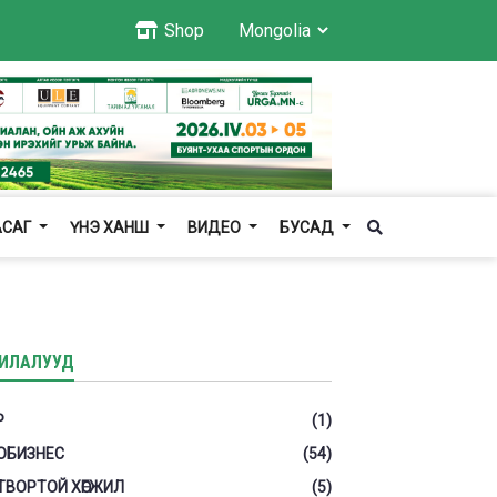
Shop
АСАГ
ҮНЭ ХАНШ
ВИДЕО
БУСАД
ИЛАЛУУД
Р
(1)
ОБИЗНЕС
(54)
ТВОРТОЙ ХӨГЖИЛ
(5)