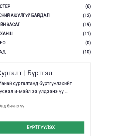
СТЕР
(6)
СНИЙ АЮУЛГҮЙ БАЙДАЛ
(12)
ЙН ЗАСАГ
(19)
 ХАНШ
(11)
ЕО
(0)
АД
(10)
Сургалт | Бүртгэл
анай сургалтанд бүртгүүлэхийг
үсвэл и-мэйл ээ үлдээнэ үү ...
БҮРТГҮҮЛЭХ