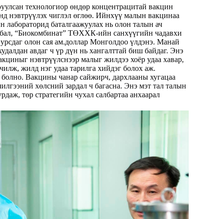
уулсан технологиор өндөр концентрацитай вакцин
нд нэвтрүүлэх чиглэл өглөө. Ийнхүү малын вакцинаа
н лабораторид баталгаажуулах нь олон талын ач
йлбал, “Биокомбинат” ТӨХХК-ийн санхүүгийн чадавхи
урсдаг олон сая ам.доллар Монголдоо үлдэнэ. Манай
удалдан авдаг ч үр дүн нь хангалттай биш байдаг. Энэ
вакциныг нэвтрүүлснээр малыг жилдээ хоёр удаа хавар,
илж, жилд нэг удаа тарилга хийдэг болох аж.
й болно. Вакцины чанар сайжирч, дархлааны хугацаа
илгээний хөлсний зардал ч багасна. Энэ мэт тал талын
урдаж, төр стратегийн чухал салбартаа анхаарал