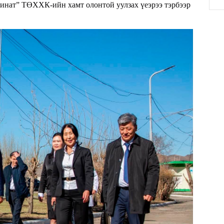
бинат” ТӨХХК-ийн хамт олонтой уулзах үеэрээ тэрбээр