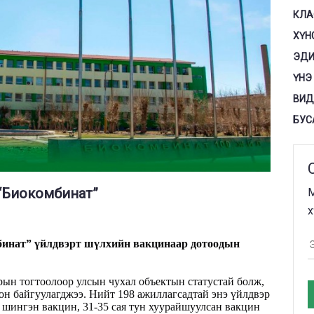
КЛА
ХҮН
ЭДИ
ҮНЭ
ВИД
БУС
“Биокомбинат”
М
х
инат” үйлдвэрт шүлхийн вакцинаар
дотоодын
рын тогтоолоор улсын чухал объектын статустай болж,
н байгуулагджээ. Нийт 198 ажиллагсадтай энэ үйлдвэр
 шингэн вакцин, 31-35 сая тун хуурайшуулсан вакцин