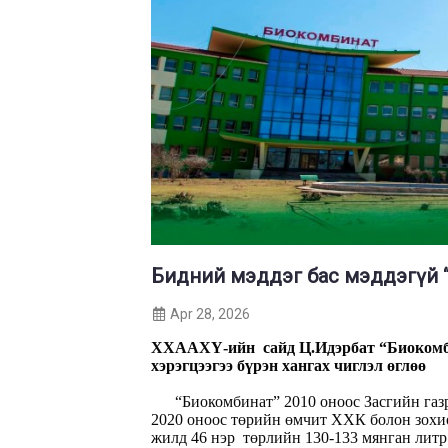
Бидний мэддэг бас мэддэгүй 
Apr 28, 2026
ХХААХҮ-ийн
сайд
Ц
.
И
дэрбат
“Биокомб
хэрэг
ц
ээгээ бүрэн хангах чиглэл өглөө
“Биокомбинат” 2010 оноос Засгийн газ
2020 оноос төрийн өмчит ХХК болон зохио
жилд 46 нэр
төрлийн 130-133 мянган литр