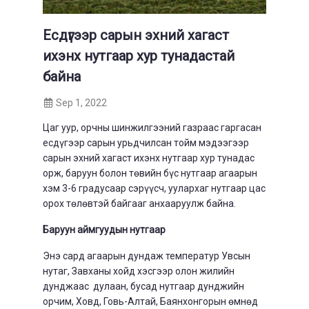
Есдүгээр сарын эхний хагаст
ихэнх нутгаар хур тунадастай
байна
Sep 1, 2022
Цаг уур, орчны шинжилгээний газраас гаргасан
есдүгээр сарын урьдчилсан тойм мэдээгээр
сарын эхний хагаст ихэнх нутгаар хур тунадас
орж, баруун болон төвийн бүс нутгаар агаарын
хэм 3-6 градусаар сэрүүсч, уулархаг нутгаар цас
орох төлөвтэй байгааг анхааруулж байна.
Баруун аймгуудын нутгаар
Энэ сард агаарын дундаж температур Увсын
нутаг, Завханы хойд хэсгээр олон жилийн
дунджаас дулаан, бусад нутгаар дунджийн
орчим, Ховд, Говь-Алтай, Баянхонгорын өмнөд