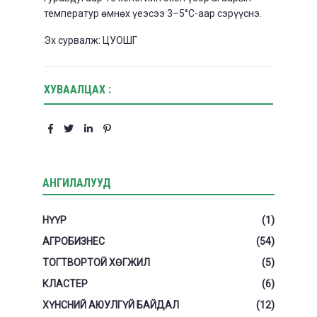
температур өмнөх үеэсээ 3–5°С-аар сэрүүснэ.
Эх сурвалж: ЦУОШГ
ХУВААЛЦАХ :
АНГИЛАЛУУД
НҮҮР
(1)
АГРОБИЗНЕС
(54)
ТОГТВОРТОЙ ХӨГЖИЛ
(5)
КЛАСТЕР
(6)
ХҮНСНИЙ АЮУЛГҮЙ БАЙДАЛ
(12)