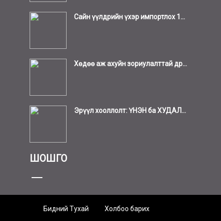
Сайн үүлдрийн үхэр импортлох 1...
Хөдөө аж ахуйн зориулалттай др...
Эрүүл хооллолт: ҮНЭН ба ХУДАЛ...
ШОШГО
Бидний Тухай
Холбоо барих