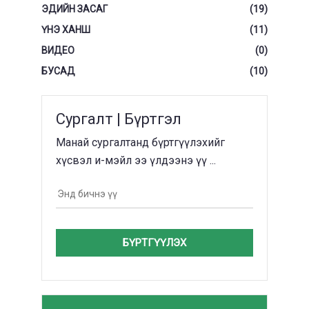
ЭДИЙН ЗАСАГ
(19)
ҮНЭ ХАНШ
(11)
ВИДЕО
(0)
БУСАД
(10)
Сургалт | Бүртгэл
Манай сургалтанд бүртгүүлэхийг
хүсвэл и-мэйл ээ үлдээнэ үү ...
БҮРТГҮҮЛЭХ