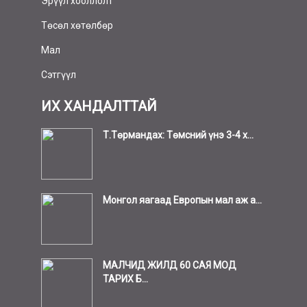
Эрүүл хооллолт
Төсөл хөтөлбөр
Мал
Сэтгүүл
ИХ ХАНДАЛТТАЙ
Т.Төрмандах: Төмсний үнэ 3-4 х...
Монгол яагаад Европын мал аж а...
МАЛЧИД ЖИЛД 60 САЯ МОД
ТАРИХ Б...