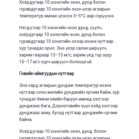
Хоёрдугаар 10 хоногийн эхэн, дунд болон
гуравдугаар 10 хоногийн эхэн үеэр агаарын
температур өмнөх үеэсээ 3–5°С-аар сэрүүснэ.
Нэгдүгээр 10 хоногийн эхэн дунд, сүүлч,
хоёрдугаар 10 хоногийн эхэн, дунд болон
гуравдугаар 10 хоногийн эхээр ихэнх нутгаар
хур тунадас орно. Энэ үеэр салхи ширүүсч,
зарим газраар 13–15 м/с, зарим үед түр зуур
15–17 м/с хүрч ширүүсч болзошгүй.
Говийн аймгуудын нутгаар
Энэ сард агаарын дундаж температур ихэнх
нутгаар олон жилийн дунджийн орчим байж, хур
тунадас Өмнөговийн баруун өмнөд хэсгээр
дунджаас бага, Дорноговийн зүүн хойд хэсгээр
дунджаас ахиу, бусад нутгаар дунджийн орчим
байна.
Хоёрдүгаар 10 хоногийн эхэн, дунд, болон
гуравдугаар 10 хоногийн эхэн үеэр агаарын