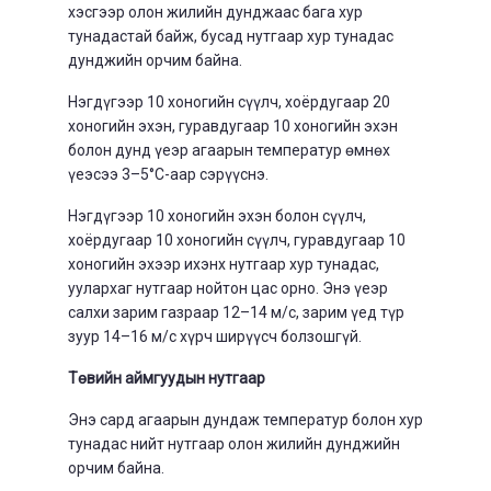
хэсгээр олон жилийн дунджаас бага хур
тунадастай байж, бусад нутгаар хур тунадас
дунджийн орчим байна.
Нэгдүгээр 10 хоногийн сүүлч, хоёрдугаар 20
хоногийн эхэн, гуравдугаар 10 хоногийн эхэн
болон дунд үеэр агаарын температур өмнөх
үеэсээ 3–5°С-аар сэрүүснэ.
Нэгдүгээр 10 хоногийн эхэн болон сүүлч,
хоёрдугаар 10 хоногийн сүүлч, гуравдугаар 10
хоногийн эхээр ихэнх нутгаар хур тунадас,
уулархаг нутгаар нойтон цас орно. Энэ үеэр
салхи зарим газраар 12–14 м/с, зарим үед түр
зуур 14–16 м/с хүрч ширүүсч болзошгүй.
Төвийн аймгуудын нутгаар
Энэ сард агаарын дундаж температур болон хур
тунадас нийт нутгаар олон жилийн дунджийн
орчим байна.