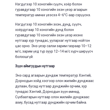
Нэгдүгээр 10 хоногийн сүүлч, хоёр болон
гуравдугаар 10 хоногийн эхэн үеэр агаарын
температур өмнөх үеэсээ 4–6°С-аар сэрүүснэ.
Нэгдүгээр 10 хоногийн эхэн, дунд, сүүлч,
хоёрдугаар 10 хоногийн дунд болон
гуравдугаар 10 хоногийн эхэн үеэр ихэнх
нутгаар хур тунадас, уулархаг нутгаар нойтон
цас орно. Энэ үеэр салхи зарим газраар 10–12
м/с, зарим үед түр зуур 12–14 м/с хүрч ширүүсч
болзошгүй.
Зүүн аймгуудын нутгаар
Энэ сард агаарын дундаж температур Хэнтий,
Дорнодын хойд хэсгээр олон жилийн дунджаас
дулаан, бусад нутгаар дунджийн орчим, хур
тунадас Хэнтий, Дорнодын зүүн өмнөд,
Сүхбаатарын нутгаар олон жилийн дунджаас
ахиу, бусад нутгаар дунджийн орчим байна.