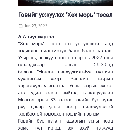
Говийг усжуулах "Хөх морь" төсөл
Jun 27, 2022
А.Ариунжаргал
"Хөх морь" гэсэн энэ үг уншигч танд
төдийлөн ойлгомжгүй байж болох талтай.
Учир нь, энэхүү оноосон нэр нь 2022 оны
гуравдугаар сарын 29-30-нд
болсон “Ногоон санхүүжилт-Бүс нутгийн
чуулган”-ы үеэр Засгийн газрын
хэрэгжүүлэгч агентлаг Усны газрын зүгээс
анх удаа олон нийтэд танилцуулсан
Монгол орны 33 голоос говийн бүс нутаг
руу цэвэр усны нөөц шилжүүлэхтэй
холбоотой томоохон төслийн нэр юм.
Говийн бүс нутагт гадаргын усны нөөц
хомс тул иргэд, аж ахуй нэгжүүд