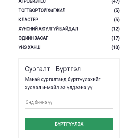
АГРОБИЗНЕС
(47)
ТОГТВОРТОЙ ХӨГЖИЛ
(5)
КЛАСТЕР
(5)
ХҮНСНИЙ АЮУЛГҮЙ БАЙДАЛ
(12)
ЭДИЙН ЗАСАГ
(17)
ҮНЭ ХАНШ
(10)
Сургалт | Бүртгэл
Манай сургалтанд бүртгүүлэхийг
хүсвэл и-мэйл ээ үлдээнэ үү ...
БҮРТГҮҮЛЭХ