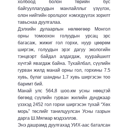
холбоод болон төрийн бус
байгууллагуудын манлайллыг үзүүлэх,
олон нийтийн оролцоог нэмэгдүүлэх зорилт
тавьснаа дуулгалаа.
Дэлхийн дулаарлын нөлөөгөөр Монгол
орны томоохон голуудын урсац эрс
багасаж, жижиг гол горхи, нуур цөөрөм
ширгэж, голуудын эрэг дагуу экологийн
тэнцвэрт байдал алдагдаж, хуурайшилт
хүчтэй явагдаж байна. Тухайлбал, сүүлийн
гурван жилд манай орны гол, горхины 7.5
хувь, булаг шандны 1.7 хувь ширгэсэн тоо
баримт бий.
Манай улс 564,8 шоо.км усны нөөцтэй
бөгөөд сүүлийн гурван жилийн дунджаар
үзэхэд 2452 гол горхи ширгэсэн тухай “Хөх
морь” төслийг танилцуулсан Усны газрын
дарга Ш.Мягмар мэдээллэв.
Энэ дашрамд дуулгахад УИХ-аас баталсан