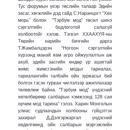
Тус форумын үеэр төслийн талаар Эдийн
засаг, хөгжлийн дэд сайд С.Наранцогт “Хөх
морь" болон “Тэрбум мод” төсөл шинэ
сэргэлтийн бодлоготой салшгүй
холбоотойг хэлэв. Тэгвэл ХХААХҮЯ-ны
Төрийн нарийн бичгийн дарга
Т.Жамбалцэрэн “Ногоон сэргэлтийн
хүрээнд манай яам агро ойжуулалтын аж
ахуй, эдийн засгийн өндөр үр ашигтай
жимс жимсгэнийн модыг тариалах,
тариалангийн талбайн ойн зурвасыг бий
болгох гэсэн гурван чиглэлээр ажиллахаар
төлөвлөж байна. “Тэрбум мод” үндэсний
хөтөлбөрөөр салбарын хэмжээнд 128 сая
орчим мод тарина” гэлээ. Харин Монголын
улиас судлаачдын холбооны гүйцэтгэх
захирал Д.Дэлгэржаргал үндэсний
хөдөлгөөнд ойн салбарын мэргэжлийн