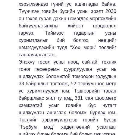
хэрэглээндээ гүний ус ашигладаг байна.
Түүнчлэн говийн бүсийн усны эрэлт 2030
он гэхэд гурав дахин нэмэгдэх мэргэжлийн
байгууллагынхны хийсэн тооцоолол
гарчээ. Тиймээс гадаргын усны
хуримтлалыг бий болгох, нөөцийг
нэмэгдүүлэхийн тулд “Хөх морь” төслийг
санаачилсан аж.
Энэхүү төсөл усны нөөц сайтай, техник
тоног төхөөрөмж суурилуулан усыг нь
шилжүүлэх боломжтой томоохон голуудын
33 байршлыг тогтоож, 52 тэрбум шоо.метр
ус хуримтлуулах юм. Тэдгээрийн таван
байршлаас жил тутамд 331 сая шоо.метр
хэмжээтэй усыг говийн бүс нутагт
шилжүүлэн ашиглах боломж бүрдэх юм.
Төслийг хэрэгжүүлснээр говийн бүсэд
“Тэрбум мод” хөдөлгөөний усалгааг
шийдэх бүрэн боломж бий болно гэж үзжээ.