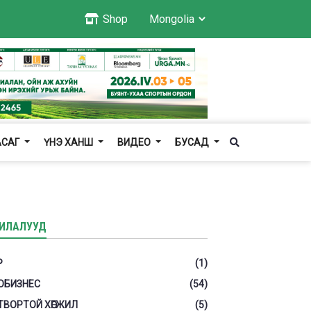
Shop
АСАГ
ҮНЭ ХАНШ
ВИДЕО
БУСАД
ИЛАЛУУД
Р
(1)
ОБИЗНЕС
(54)
ТВОРТОЙ ХӨГЖИЛ
(5)