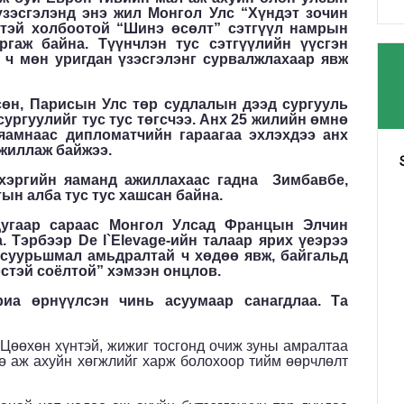
үзэсгэлэнд энэ жил Монгол Улс “Хүндэт зочин
нтэй холбоотой “Шинэ өсөлт” сэтгүүл намрын
ргаж байна. Түүнчлэн тус сэтгүүлийн үүсгэн
л ч мөн уригдан үзэсгэлэнг сурвалжлахаар явж
сөн
,
Парисын Улс төр судлалын дээд сургууль
сургуулийг
тус тус
төгсчээ.
Анх 25 жилийн өмнө
амнаас дипломатчийн гараагаа эхлэхдээ анх
жиллаж байжээ.
 хэргийн яаманд ажиллахаас гадна
Зимба
в
бе
,
ын алба тус тус хашсан байна.
дугаар сараас
Монгол
У
лс
ад
Францын Элчин
а.
Тэрбээр
De
l`Elevage-
ийн талаар ярих үеэрээ
суурьшмал амьдралтай ч хөдөө явж, байгальд
өстэй соёлтой” хэмээн онцлов.
иа өрнүүлсэн чинь асуумаар санагдлаа. Та
. Цөөхөн хүнтэй, жижиг тосгонд очиж зуны амралтаа
өө аж ахуйн хөгжлийг харж болохоор тийм өөрчлөлт