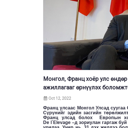
Монгол, Франц хоёр улс өндөр
ажиллагааг өрнүүлэх боломж
Oct 12, 2022
Франц улсаас Монгол Улсад суугаа 
Сүрүнийг эдийн засгийн төрөлжилт
Франц улсад болох Европын хол
De
l
`Elevage
–д зориулан гаргаж бу
урилаа. Учир нь, 31 дэх жилдээ бо