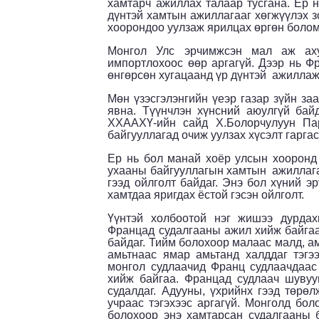
хамтарч ажиллах талаар тусгана. Ер н
дүнтэй хамтын ажиллагааг хөгжүүлэх з
хоорондоо уулзаж ярилцах өргөн болом
Монгол Улс эрчимжсэн мал аж ах
импортлохоос өөр аргагүй. Дээр нь Ф
өнгөрсөн хугацаанд үр дүнтэй ажиллаж
Мөн үзэсгэлэнгийн үеэр газар зүйн за
явна. Түүнчлэн хүнсний аюулгүй бай
ХХААХҮ-ийн сайд Х.Болорчулуун Пар
байгууллагад очиж уулзах хүсэлт гаргас
Ер нь бол манай хоёр улсын хооронд
ухааны байгууллагын хамтын ажиллагаа
гээд ойлголт байдаг. Энэ бол хүний э
хамтдаа яригдах ёстой гэсэн ойлголт.
Үүнтэй холбоотой нэг жишээ дурдах
Францад судалгааны ажил хийж байгаа
байдаг. Тийм болохоор малаас малд, а
амьтнаас ямар амьтанд халддаг тэгэ
монгол судлаачид Франц судлаачдаас 
хийж байгаа. Францад судлаач шувуу
судалдаг. Адууны, үхрийнх гээд төрөл
учраас тэгэхээс аргагүй. Монголд бол
болохоор энэ хамтарсан судалгааны 