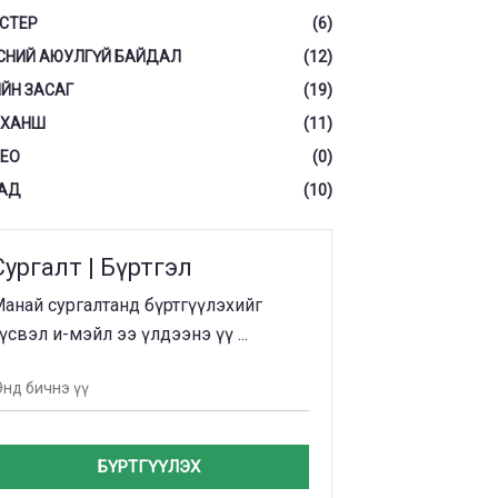
СТЕР
(6)
СНИЙ АЮУЛГҮЙ БАЙДАЛ
(12)
ЙН ЗАСАГ
(19)
 ХАНШ
(11)
ЕО
(0)
АД
(10)
Сургалт | Бүртгэл
анай сургалтанд бүртгүүлэхийг
үсвэл и-мэйл ээ үлдээнэ үү ...
БҮРТГҮҮЛЭХ