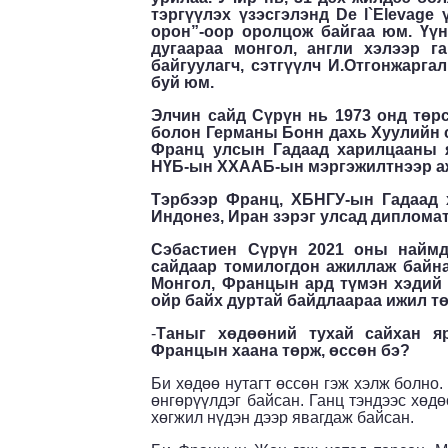
тэргүүлэх үзэсгэлэнд
De
l`Elevage
орон”-оор оролцож байгаа юм. Үү
дугаараа монгол, англи хэлээр га
байгуулагч, сэтгүүлч И.Отгонжарга
буй юм.
Элчин сайд Сүрүн нь
1973 онд төр
болон Германы Бонн дахь
Х
уулийн 
Франц улсын Гадаад харилцааны я
НҮБ-ын ХХААБ-ын мэргэжилтнээр а
Тэрбээр Франц, ХБНГУ-ын Гадаад
Индонез, Иран зэрэг улсад дипломат
Сэбастиен Сүрүн
2021 оны найм
сайдаар томилогдон ажиллаж байн
Монгол, Францын ард түмэн хэдий 
ойр байх дуртай байдлаараа ижил т
-
Таныг хөдөөний тухай сайхан яр
Францын хаана төрж, өссөн бэ?
Би хөдөө нутагт өссөн гэж хэлж болно
өнгөрүүлдэг байсан. Ганц тэндээс хөд
хөгжил нүдэн дээр явагдаж байсан.