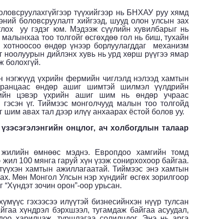
ловсруулахгүйгээр түүхийгээр нь БНХАУ руу хямд
ээний боловсруулалт хийгээд, шууд олон улсын зах
тлох уу гэдэг юм. Мэдээж сүүлийн хувилбарыг нь
 малынхаа тоо толгойг өсгөхдөө гол нь биш, тухайн
ы хотноосоо өндөр үнээр борлуулагддаг механизм
 ноолуурын дийлэнх хувь нь урд хөрш рүүгээ ямар
ж болохгүй.
н нэгжүүд үхрийн фермийн чиглэлд нэлээд хамтын
Францаас өндөр ашиг шимтэй шилмэл үүлдрийн
рийн цэвэр үхрийн ашиг шим нь өндөр учраас
 гэсэн үг. Тиймээс монголчууд малын тоо толгойд
 шим авах тал дээр илүү анхаарах ёстой болов уу.
үзэсэгэлэнгийн онцлог, ач холбогдлын талаар
 жилийн өмнөөс мэднэ. Европдоо хамгийн томд
э жил 100 мянга гаруй хүн үзэж сонирхохоор байгаа.
түүхэн хамтын ажиллагаатай. Тиймээс энэ хамтын
лах. Мөн Монгол Улсын нэр хүндийг өсгөх зорилгоор
 “Хүндэт зочин орон”-оор урьсан.
хүмүүс гэхээсээ илүүтэй бизнесийнхэн нүүр тулсан
айгаа хүндрэл бэрхшээл, тугамдаж байгаа асуудал,
оо харилцаж, туршлагаа солилцдог. Энэ нь арга