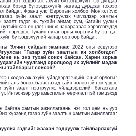
най хот хөдөө аж ахуйн бүтээгдэхүүн тэр дундаа
нхаа брэнд бүтээгдэхүүнйг яагаад дурдсан гэхээр
ал байдаг. Франц улс, Европын холбоо, Монгол Улс
азар зүйн заалт нэвтрүүлэх чиглэлээр хамтын
 заалт гэдэг нь тухайн аймаг, сум, багийн уулын
ар нутгийнхаа онцлог шинж чанараараа хэрэглэгчдэд
ийг нэрлэдэг. Тухайн нутаг орны хөрсний бүтэц, цаг
уйн бүтээгдэхүүний чанар өөр өөр байдаг.
оны Элчин сайдын яамнаас
2022 оны есдүгээр
йгуулсан “Газар зүйн заалтын ач холбогдол”
Өмнө нь энэ тухай сонсч байсан. Харин зорьж
э удаагийн чуулганд оролцоод их зүйлийг мэдэж
аны тайлбарыг сонсоё?
гэсэн хөдөө аж ахуйн үйлдвэрлэгчдийн ашиг орлогыг
ийг аль болох багасгахад сайн нөлөөтэй гэж үздэг.
 зүйн заалт нэвтрүүлж, үйлдвэрлэлийг багасгана
н үг. Ингэснээр уур амьсгалын өөрчлөлттэй тэмцэхэд
ж байгаа хамтын ажиллагааны нэг гол цөм нь уур
Энэ хүрээнд газар зүйн заалтын хамтын ажиллагааг
уулна гэдгийг жаахан тодруулж тайлбарлахгүй