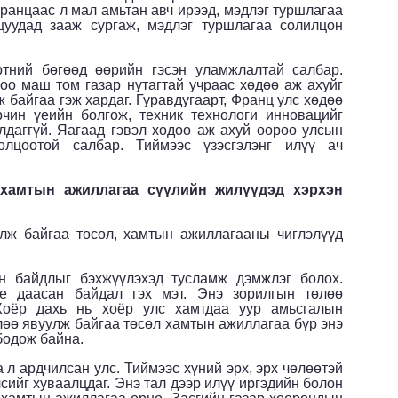
ранцаас л мал амьтан авч ирээд, мэдлэг туршлагаа
цуудад зааж сургаж, мэдлэг туршлагаа солилцон
ний бөгөөд өөрийн гэсэн уламжлалтай салбар.
о маш том газар нутагтай учраас хөдөө аж ахуйг
 байгаа гэж хардаг. Гуравдугаарт, Франц улс хөдөө
чин үеийн болгож, техник технологи инновацийг
лдаггүй. Яагаад гэвэл хөдөө аж ахуй өөрөө улсын
лцоотой салбар. Тиймээс үзэсгэлэнг илүү ач
хамтын ажиллагаа сүүлийн жилүүдэд хэрхэн
лж байгаа төсөл, хамтын ажиллагааны чиглэлүүд
 байдлыг бэхжүүлэхэд тусламж дэмжлэг болох.
 даасан байдал гэх мэт. Энэ зорилгын төлөө
Хоёр дахь нь хоёр улс хамтдаа уур амьсгалын
лөө явуулж байгаа төсөл хамтын ажиллагаа бүр энэ
бодож байна.
 л ардчилсан улс. Тиймээс хүний эрх, эрх чөлөөтэй
сийг хуваалцдаг. Энэ тал дээр илүү иргэдийн болон