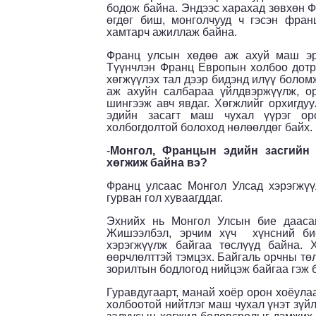
бодож байна. Эндээс харахад зөвхөн Ф
өгдөг биш, монголчууд ч гэсэн фран
хамтарч ажиллаж байна.
Франц улсын хөдөө аж ахуй маш эрт
Түүнчлэн Франц Европын холбоо дотро
хөгжүүлэх тал дээр бидэнд илүү боломж
аж ахуйн салбараа үйлдвэржүүлж, ор
шингээж авч явдаг. Хөгжлийг орхигдуу
эдийн засагт маш чухал үүрэг оро
холбогдолтой болоход нөлөөлдөг байх.
-
Монгол, Францын эдийн засгийн 
хөгжиж байна вэ?
Франц улсаас Монгол Улсад хэрэгжүү
гурван гол хуваагддаг.
Эхнийх нь Монгол Улсын бие даасан
Жишээлбэл, эрчим хүч хүнсний бие
хэрэгжүүлж байгаа төслүүд байна. 
өөрчлөлттэй тэмцэх. Байгаль орчны тө
зорилтын бодлогод нийцэж байгаа гэж 
Гуравдугаарт, манай хоёр орон хоёулаа
холбоотой нийтлэг маш чухал үнэт зүйл