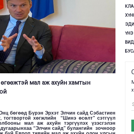
КЛА
ХҮН
ЭДИ
ҮНЭ
ВИД
БУС
 өгөөжтэй мал аж ахуйн хамтын
М
х
той
Онц бөгөөд Бүрэн Эрхэт Элчин сайд Сэбастиен
, тогтвортой хөгжлийн “Шинэ өсөлт” сэтгүүл
бооны мал аж ахуйн тэргүүлэх үзэсгэлэн
й дугаарынхаа “Элчин сайд” булангийн зочноор
лж буй Европ тивийн мал аж ахуйн олон улсын