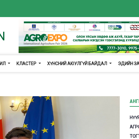
ЖИЛ
КЛАСТЕР
ХҮНСНИЙ АЮУЛГҮЙ БАЙДАЛ
ЭДИЙН З
АНГ
НҮҮ
АГР
ТОГ