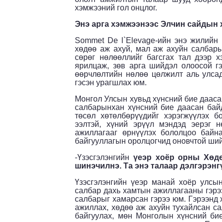
хэмжээний гол онцлог.
Энэ арга хэмжээнээс Элчин сайдын 
Sommet De
l`Elevage-
ийн энэ жилийн
хөдөө аж ахуй, мал аж ахуйн салбар
сөрөг нөлөөллийг багсгах тал дээр х
ярилцаж, зөв арга шийдэл олоосой гэ
өөрчлөлтийн нөлөө цөлжилт аль улсад
гэсэн урагшлах юм.
Монгол Улсын хувьд хүнсний бие дааса
салбарынхан хүнсний бие даасан бай
төсөл хөтөлбөрүүдийг хэрэгжүүлэх б
ээлтэй, хүний эрүүл мэндэд эерэг 
ажиллагааг өрнүүлэх бололцоо байн
байгууллагын оролцогчид оновчтой ший
-Үзэсгэлэнгийн
үеэр хоёр орны Хөд
шинэчилнэ. Та энэ талаар дэлгэрэнг
Үзэсгэлэнгийн үеэр манай хоёр улс
салбар дахь хамтын ажиллагааны гэрээ
салбарыг хамарсан гэрээ юм. Гэрээнд 
ажиллах, хөдөө аж ахуйн тухайлсан са
байгуулах, мөн Монголын хүнсний бие