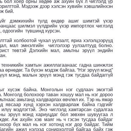
ь бол хоёр орны хөдөө аж ахуйн бүх л чиглэлд үр
орилттой. Мэдээж дээр хэлсэн хувийн хэвшлийнхэн
ж бий.
уйг дэмжихийн тулд өндөр ашиг шимтэй үхэр
ранцаас шилмэл үүлдрийн үхэр импортлох чиглэлд
, одоогийн түвшинд хүрсэн.
алттай холбоотой чухал уулзалт, яриа хэлэлцээрүүд
дал, мал эмнэлгийн чиглэлээр уулзалтууд болно.
ист төвтэй Дэлхийн мал, амьтны эрүүл эндийн
ан.
 техникийн хамтын ажиллагаанаас гадна шинжлэх
 өрнөдөг. Та бүхэн мэдэж байгаа. “Нэг эрүүл мэнд”
рүүл мэнд, малын эрүүл мэнд гэж тусдаа байдаггүй
ыг хүсэж байна. Монголын нэг судлаач эмэгтэй
. Монголд болохоор таван хошуу мал нь нэг дороо
мьтнаас амьтанд халдварлах өвчлөл их. Тэр нь ямар
эд явсаар хүнд хэрхэн халдварлаж байна гэдгийг
илүү мэдлэгтэй. Энэ чиглэлд хамтарсан судалгаа
ны эрүүл мэнд хариуцдаг бол зөвхөн шувуугаа л
ждөг. Аж ахуйн хэв маяг нь ч гэсэн тусдаа байдаг
охоор бүх мал нь нэг хотонд нэг дор байдаг. Тийм
багийн ажил нэлээд сонирхолтой байгаа байх гэж