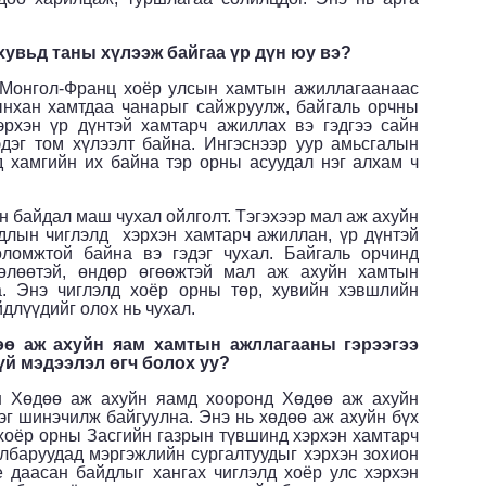
хувьд таны хүлээж байгаа үр дүн юу вэ?
 Монгол-Франц хоёр улсын хамтын ажиллагаанаас
ынхан хамтдаа чанарыг сайжруулж, байгаль орчны
эрхэн үр дүнтэй хамтарч ажиллах вэ гэдгээ сайн
дэг том хүлээлт байна. Ингэснээр уур амьсгалын
 хамгийн их байна тэр орны асуудал нэг алхам ч
н байдал маш чухал ойлголт. Тэгэхээр мал аж ахуйн
длын чиглэлд хэрхэн хамтарч ажиллан, үр дүнтэй
оломжтой байна вэ гэдэг чухал. Байгаль орчинд
нөлөөтэй, өндөр өгөөжтэй мал аж ахуйн хамтын
а. Энэ чиглэлд хоёр орны төр, хувийн хэвшлийн
длүүдийг олох нь чухал.
өө аж ахуйн яам хамтын ажллагааны гэрээгээ
үй мэдээлэл өгч болох уу?
ын Хөдөө аж ахуйн яамд хооронд Хөдөө аж ахуйн
г шинэчилж байгуулна. Энэ нь хөдөө аж ахуйн бүх
хоёр орны Засгийн газрын түвшинд хэрхэн хамтарч
лбаруудад мэргэжлийн сургалтуудыг хэрхэн зохион
 даасан байдлыг хангах чиглэлд хоёр улс хэрхэн