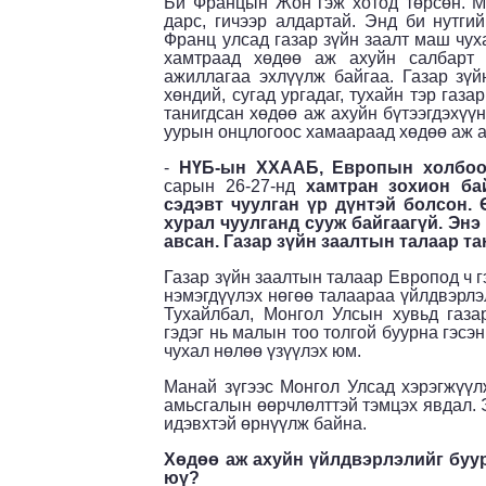
Би Францын Жон гэж хотод төрсөн. Ма
дарс, гичээр алдартай. Энд би нутгий
Франц улсад газар зүйн заалт маш чух
хамтраад хөдөө аж ахуйн салбарт г
ажиллагаа эхлүүлж байгаа. Газар зүйн
хөндий, сугад ургадаг, тухайн тэр газ
танигдсан хөдөө аж ахуйн бүтээгдэхүүн
уурын онцлогоос хамаараад хөдөө аж ах
-
НҮБ-ын ХХААБ, Европын холбо
сарын 26-27-нд
хамтран зохион ба
сэдэвт чуулган үр дүнтэй болсон. 
хурал чуулганд сууж байгаагүй. Эн
авсан. Газар зүйн заалтын талаар т
Газар зүйн заалтын талаар Европод ч 
нэмэгдүүлэх нөгөө талаараа үйлдвэрлэл
Тухайлбал, Монгол Улсын хувьд газар
гэдэг нь малын тоо толгой буурна гэсэ
чухал нөлөө үзүүлэх юм.
Манай зүгээс Монгол Улсад хэрэгжүүл
амьсгалын өөрчлөлттэй тэмцэх явдал. 
идэвхтэй өрнүүлж байна.
Хөдөө аж ахуйн үйлдвэрлэлийг буур
юү?