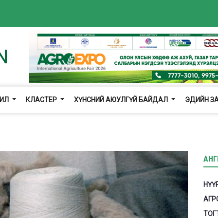
ЖИЛ
КЛАСТЕР
ХҮНСНИЙ АЮУЛГҮЙ БАЙДАЛ
ЭДИЙН З
АНГ
НҮҮ
АГР
ТОГ