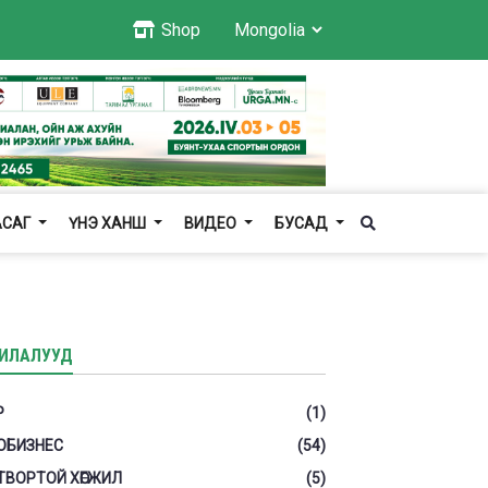
Shop
АСАГ
ҮНЭ ХАНШ
ВИДЕО
БУСАД
ИЛАЛУУД
Р
(1)
ОБИЗНЕС
(54)
ТВОРТОЙ ХӨГЖИЛ
(5)