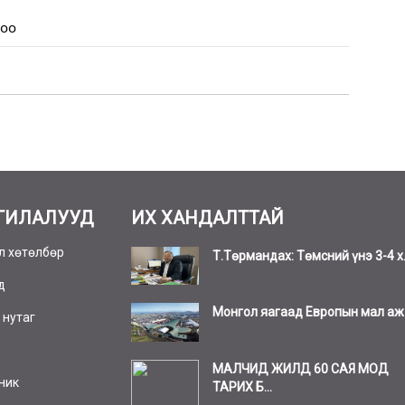
роо
ГИЛАЛУУД
ИХ ХАНДАЛТТАЙ
л хөтөлбөр
Т.Төрмандах: Төмсний үнэ 3-4 х.
д
Монгол яагаад Европын мал аж а
 нутаг
МАЛЧИД ЖИЛД 60 САЯ МОД
ник
ТАРИХ Б...