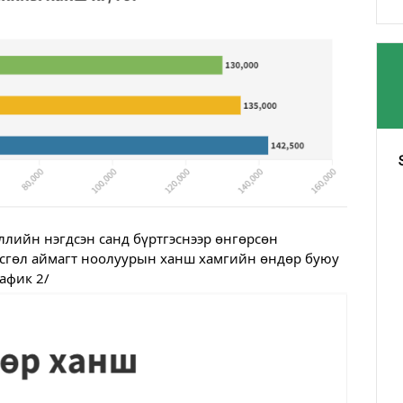
лийн нэгдсэн санд бүртгэснээр өнгөрсөн 
сгөл аймагт ноолуурын ханш хамгийн өндөр буюу 
рафик 2/