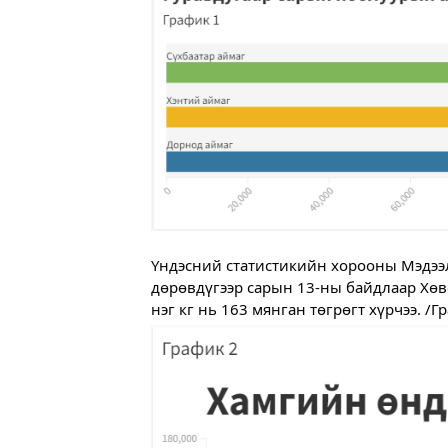
Үндэсний статистикийн хорооны Мэдээл
дөрөвдүгээр сарын 13-ны байдлаар Хөв
нэг кг нь 163 мянган төгрөгт хүрчээ. /Г