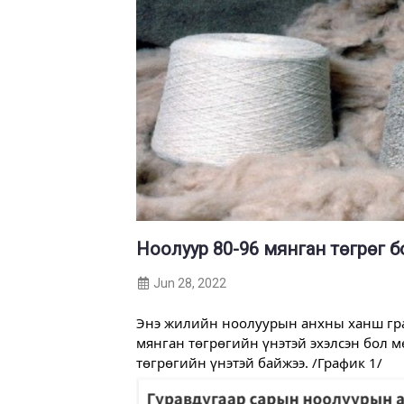
Ноолуур 80-96 мянган төгрөг 
Jun 28, 2022
Энэ жилийн ноолуурын анхны ханш граф
мянган төгрөгийн үнэтэй эхэлсэн бол м
төгрөгийн үнэтэй байжээ. /График 1/