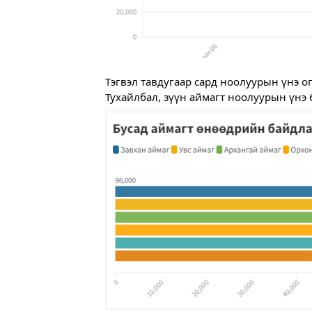
Тэгвэл тавдугаар сард ноолуурын үнэ о
Тухайлбал, зүүн аймагт ноолуурын үнэ 