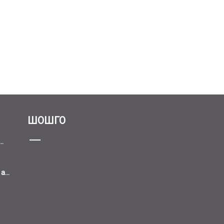
ШОШГО
..
...