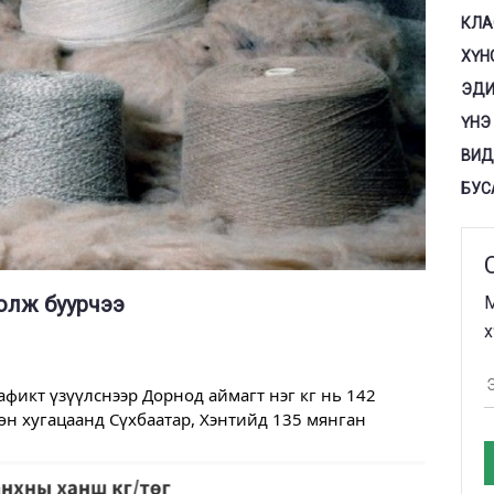
КЛА
ХҮН
ЭДИ
ҮНЭ
ВИД
БУС
болж буурчээ
М
х
икт үзүүлснээр Дорнод аймагт нэг кг нь 142 
өн хугацаанд Сүхбаатар, Хэнтийд 135 мянган 