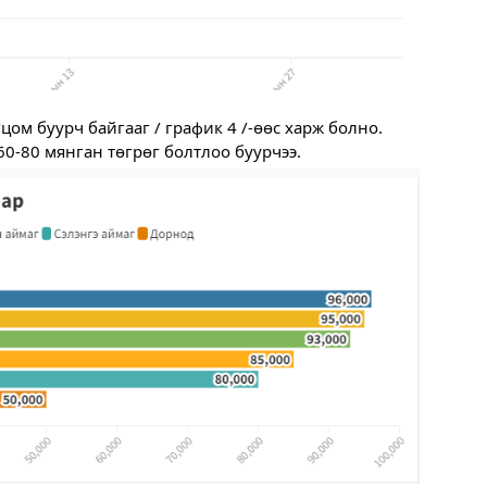
гцом буурч байгааг 
/ график 4 /-өөс харж болно. 
60-80 мянган төгрөг болтлоо буурчээ.