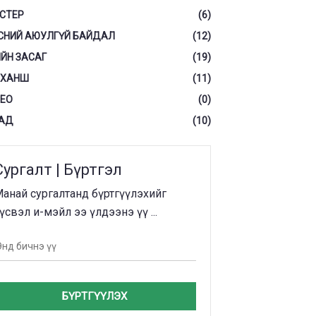
СТЕР
(6)
СНИЙ АЮУЛГҮЙ БАЙДАЛ
(12)
ЙН ЗАСАГ
(19)
 ХАНШ
(11)
ЕО
(0)
АД
(10)
Сургалт | Бүртгэл
анай сургалтанд бүртгүүлэхийг
үсвэл и-мэйл ээ үлдээнэ үү ...
БҮРТГҮҮЛЭХ