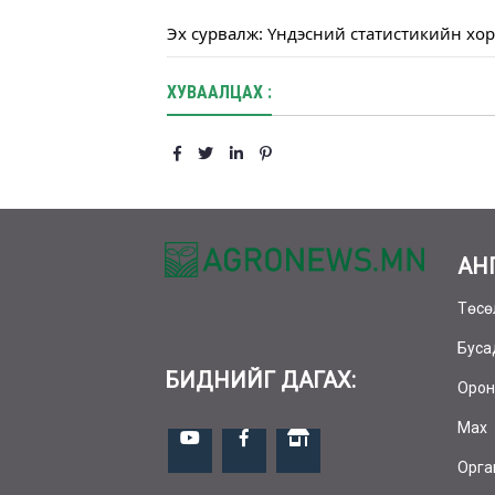
Эх сурвалж: Үндэсний статистикийн хо
ХУВААЛЦАХ :
АН
Төсө
Буса
БИДНИЙГ ДАГАХ:
Орон
Мах
Орга