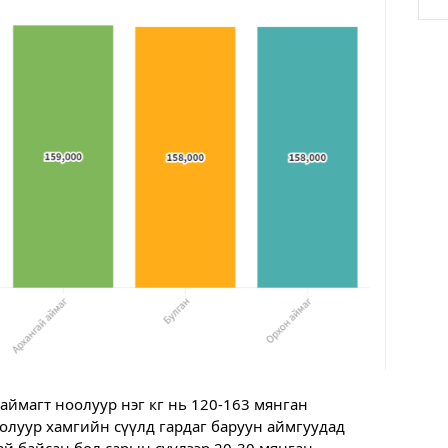
аймагт ноолуур нэг кг нь 120-163 мянган 
олуур хамгийн сүүлд гардаг баруун аймгуудад 
й байсан бол сарын сүүлээр 20-30 мянган 