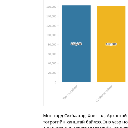
Мөн сард Сүхбаатар, Хөвсгөл, Архангай 
төгрөгийн ханштай байжээ. Энэ үеэр но
дунджаар 100 мянган төгрөгийн ханшта