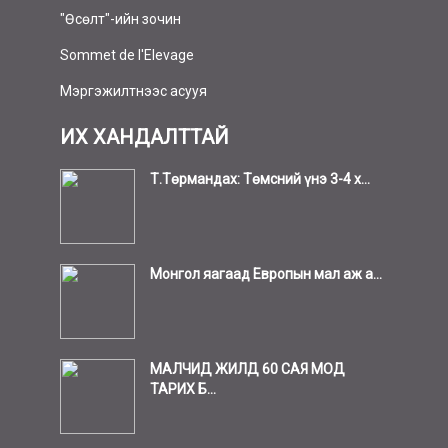
"Өсөлт"-ийн зочин
Sommet de l'Elevage
Мэргэжилтнээс асууя
ИХ ХАНДАЛТТАЙ
Т.Төрмандах: Төмсний үнэ 3-4 х...
Монгол яагаад Европын мал аж а...
МАЛЧИД ЖИЛД 60 САЯ МОД
ТАРИХ Б...