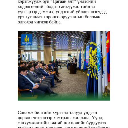
хэрэгжүүлж буй “Цагаан алт” үндэсний
хөдөлгөөнийг бодит санхүүжилтийн эх
үүсвэрээр дэмжих, үндэсний үйлдвэрлэгчдэд
урт хугацаат хөрөнгө оруулалтын боломж
олгоход чиглэж байна.
Санамж бичгийн хүрээнд талууд үндсэн
дөрвөн чиглэлээр хамтран ажиллана. Үүнд,
санхүүжилтийн таатай нөхцөлийг бүрдүүлэх
хүрээнд ноос, ноолуур, арьс ширний салбарын