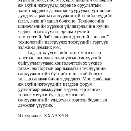
аж ахуйн нэгжүүдэд хөрөнгө оруулалтын
эхний зардлын дарамтыг бууруулах, урт болон
дунд хугацааны санхүүжилтийн шийдлүүдийг
(зээл, лизинг) санал болгоно. Технологийн
шинэчлэлийн хүрээнд үйлдвэрлэлийн хүчин
чадлыг нэмэгдүүлэх, эрчим хүчний
хэмнэлттэй, байгаль орчинд ээлтэй “ногоон”
технологийг нэвтрүүлэх төслүүдийг тэргүүн
ээлжинд дэмжих юм.
Гадаад эх үүсвэрийг татах чиглэлээр
хамтран ажиллаж олон улсын санхүүгийн
байгууллагуудаас хөнгөлөлттэй эх үүсвэр
татаж, экспортын баримжаатай төслүүдийн
санхүүжилтийн бүтцийг оновчтой болгох
талаар санамж бичигт дурджээ. Мөн салбарын
аж ахуйн нэгжүүдийг нэгдсэн форум,
уулзалтаар дамжуулан мэдээллээр хангах,
төрөөс үзүүлэх бусад дэмжлэгтэй
санхүүжилтийг уялдуулах зэргээр бодлогын
дэмжлэг үзүүлнэ.
Эх сурвалж: ХХААХҮЯ