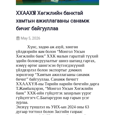
ХХААХҮЯ Хөгжлийн банктай
хамтын ажиллагааны санамж
бичиг байгууллаа
May 5, 2026
Хүнс, хөдөө аж ахуй, хөнгөн
үйлдвэрийн яам болон “Монгол Улсын
Хөгжлийн банк” ХХК малын гаралтай түүхий
эдийн боловсруулалтыг шинэ шатанд гаргах,
нэмүү өртөг шингэсэн бүтээгдэхүүний
үйлдвэрлэл болон экспортыг дэмжих
зорилгоор “Хамтын ажиллагааны санамж
бичиг” байгууллаа. Санамж бичигт
ХХААХҮЯ-ны Төрийн нарийн бичгийн дарга
Т.Жамбалцэрэн, “Монгол Улсын Хөгжлийн
банк” ХХК-ийн гүйцэтгэх захирлын үүрэг
гүйцэтгэгч С.Баатарсүрэн нар гарын үсэг
зурлаа.
Энэхүү түншлэл нь УИХ-ын 2024 оны 63
дугаар тогтоол болон Засгийн газраас