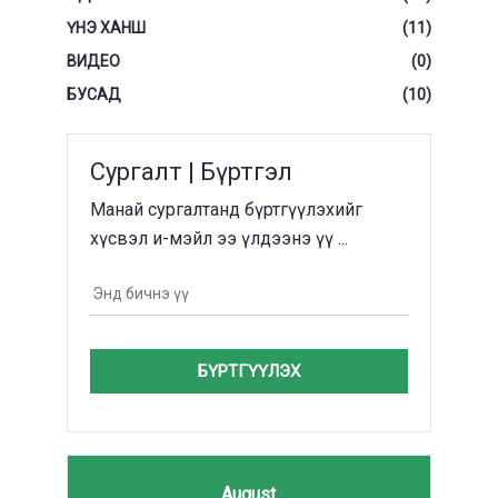
ҮНЭ ХАНШ
(11)
ВИДЕО
(0)
БУСАД
(10)
Сургалт | Бүртгэл
Манай сургалтанд бүртгүүлэхийг
хүсвэл и-мэйл ээ үлдээнэ үү ...
БҮРТГҮҮЛЭХ
August