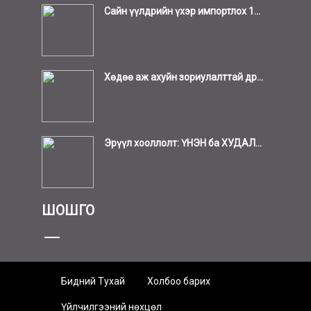
Сайн үүлдрийн үхэр импортлох 1...
Хөдөө аж ахуйн зориулалттай др...
Эрүүл хооллолт: ҮНЭН ба ХУДАЛ...
ШОШГО
Бидний Тухай
Холбоо барих
Үйлчилгээний нөхцөл