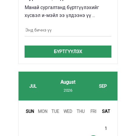
Манай сургалтанд бүртгүүлэхийг
хүсвэл и-мэйл ээ үлдээнэ үү ...
БҮРТГҮҮЛЭХ
August
JUL
SEP
2026
SUN
MON
TUE
WED
THU
FRI
SAT
1