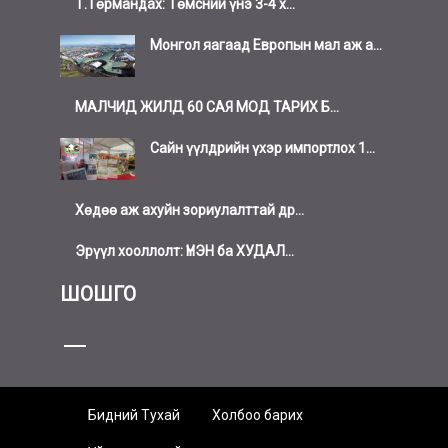
Т.Төрмандах: Төмсний үнэ 3-4 х...
Монгол яагаад Европын мал аж а...
МАЛЧИД ЖИЛД 60 САЯ МОД ТАРИХ Б...
Сайн үүлдрийн үхэр импортлох 1...
Хөдөө аж ахуйн зориулалттай др...
Эрүүл хооллолт: ҮНЭН ба ХУДАЛ...
ШОШГО
Бидний Тухай
Холбоо барих