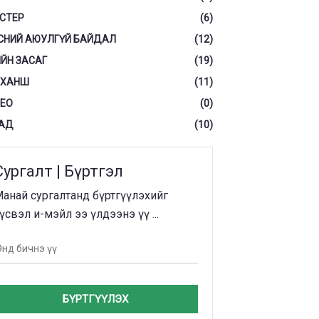
СТЕР
(6)
СНИЙ АЮУЛГҮЙ БАЙДАЛ
(12)
ЙН ЗАСАГ
(19)
 ХАНШ
(11)
ЕО
(0)
АД
(10)
Сургалт | Бүртгэл
анай сургалтанд бүртгүүлэхийг
үсвэл и-мэйл ээ үлдээнэ үү ...
БҮРТГҮҮЛЭХ