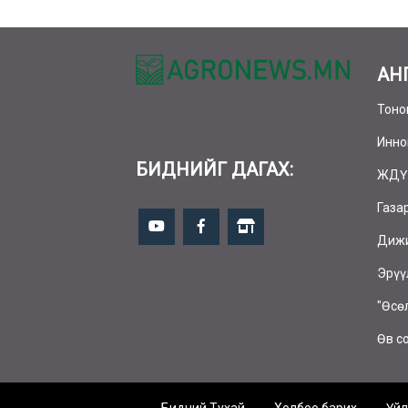
АН
Тоно
Инно
БИДНИЙГ ДАГАХ:
ЖДҮ
Газа
Дижи
Эрүү
"Өсө
Өв с