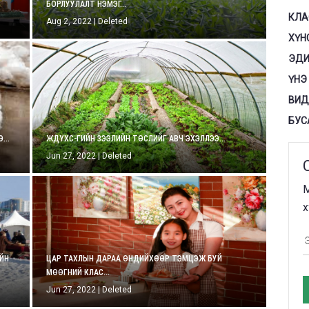
БОРЛУУЛАЛТ НЭМЭГ...
КЛА
Aug 2, 2022
|
Deleted
ХҮН
ЭДИ
ҮНЭ
ВИД
БУС
...
ЖДҮХС-ГИЙН ЗЭЭЛИЙН ТӨСЛИЙГ АВЧ ЭХЭЛЛЭЭ...
Jun 27, 2022
|
Deleted
М
х
ИЙН
ЦАР ТАХЛЫН ДАРАА ӨНДИЙХӨӨР ТЭМЦЭЖ БУЙ
МӨӨГНИЙ КЛАС...
Jun 27, 2022
|
Deleted