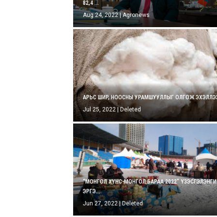
82,4 ...
Aug 24, 2022
|
Agronews
АРЬС ШИР, НООСНЫ УРАМШУУЛЛЫГ ОЛГОЖ ЭХЭЛЛЭЭ
Jul 25, 2022
|
Deleted
“МОНГОЛ ХҮНС-МОНГОЛ БАРАА 2022” ҮЗЭСГЭЛЭНГ
ЭРГЭ...
Jun 27, 2022
|
Deleted