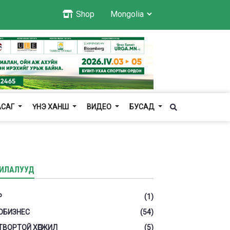
Shop
АСАГ
ҮНЭ ХАНШ
ВИДЕО
БУСАД
ИЛАЛУУД
Р
(1)
ОБИЗНЕС
(54)
ТВОРТОЙ ХӨГЖИЛ
(5)