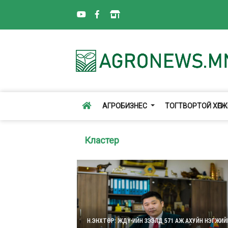
АГРОБИЗНЕС
ТОГТВОРТОЙ ХӨГ
Кластер
Н.ЭНХТӨР: ЖДҮ-ИЙН ЗЭЭЛД 571 АЖ АХУЙН НЭГЖИЙ