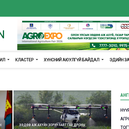
ЖИЛ
КЛАСТЕР
ХҮНСНИЙ АЮУЛГҮЙ БАЙДАЛ
ЭДИЙН З
АНГ
НҮҮ
АГР
Н
ХӨДӨӨ АЖ АХУЙН ЗОРИУЛАЛТТАЙ ДРОНЫ
ТОГ