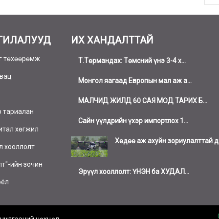
ГИЛАЛУУД
ИХ ХАНДАЛТТАЙ
г төхөөрөмж
Т.Төрмандах: Төмсний үнэ 3-4 х...
вац
Монгол яагаад Европын мал аж а...
МАЛЧИД ЖИЛД 60 САЯ МОД ТАРИХ Б...
р тариалан
Сайн үүлдрийн үхэр импортлох 1...
тал хөгжил
Хөдөө аж ахуйн зориулалттай др
л хооллолт
лт"-ийн зочин
Эрүүл хооллолт: ҮНЭН ба ХУДАЛ...
оёл