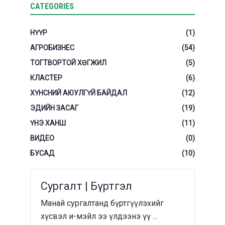
CATEGORIES
НҮҮР
(1)
АГРОБИЗНЕС
(54)
ТОГТВОРТОЙ ХӨГЖИЛ
(5)
КЛАСТЕР
(6)
ХҮНСНИЙ АЮУЛГҮЙ БАЙДАЛ
(12)
ЭДИЙН ЗАСАГ
(19)
ҮНЭ ХАНШ
(11)
ВИДЕО
(0)
БУСАД
(10)
Сургалт | Бүртгэл
Манай сургалтанд бүртгүүлэхийг
хүсвэл и-мэйл ээ үлдээнэ үү ...