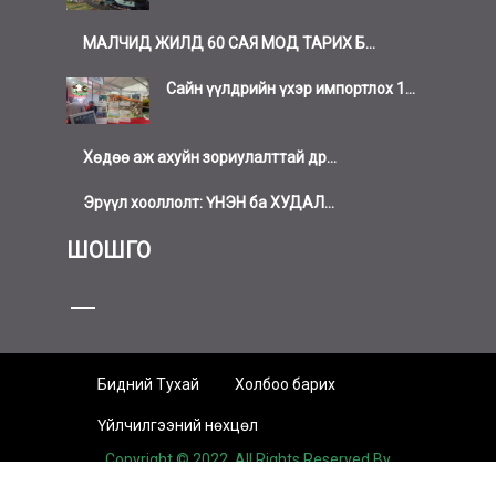
МАЛЧИД ЖИЛД 60 САЯ МОД ТАРИХ Б...
Сайн үүлдрийн үхэр импортлох 1...
Хөдөө аж ахуйн зориулалттай др...
Эрүүл хооллолт: ҮНЭН ба ХУДАЛ...
ШОШГО
Бидний Тухай
Холбоо барих
Үйлчилгээний нөхцөл
Copyright © 2022. All Rights Reserved By
https://tugssoft.com/