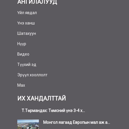
АНГИЛАЛУУД
Үйл явдал
Үнэ ханш
Шатахуун
Нүүр
Видео
Түүхий эд
Эрүүл хооллолт
Мах
ИХ ХАНДАЛТТАЙ
Т.Төрмандах: Төмсний үнэ 3-4 х...
Монгол яагаад Европын мал аж а...