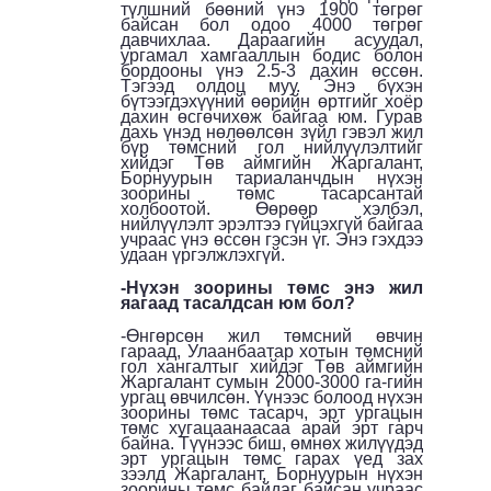
түлшний бөөний үнэ 1900 төгрөг
байсан бол одоо 4000 төгрөг
давчихлаа. Дараагийн асуудал,
ургамал хамгааллын бодис болон
бордооны үнэ 2.5-3 дахин өссөн.
Тэгээд олдоц муу. Энэ бүхэн
бүтээгдэхүүний өөрийн өртгийг хоёр
дахин өсгөчихөж байгаа юм. Гурав
дахь үнэд нөлөөлсөн зүйл гэвэл жил
бүр төмсний гол нийлүүлэлтийг
хийдэг Төв аймгийн Жаргалант,
Борнуурын тариаланчдын нүхэн
зоорины төмс тасарсантай
холбоотой. Өөрөөр хэлбэл,
нийлүүлэлт эрэлтээ гүйцэхгүй байгаа
учраас үнэ өссөн гэсэн үг. Энэ гэхдээ
удаан үргэлжлэхгүй.
-Нүхэн зоорины төмс энэ жил
яагаад тасалдсан юм бол?
-Өнгөрсөн жил төмсний өвчин
гараад, Улаанбаатар хотын төмсний
гол хангалтыг хийдэг Төв аймгийн
Жаргалант сумын 2000-3000 га-гийн
ургац өвчилсөн. Үүнээс болоод нүхэн
зоорины төмс тасарч, эрт ургацын
төмс хугацаанаасаа арай эрт гарч
байна. Түүнээс биш, өмнөх жилүүдэд
эрт ургацын төмс гарах үед зах
зээлд Жаргалант, Борнуурын нүхэн
зоорины төмс байдаг байсан учраас