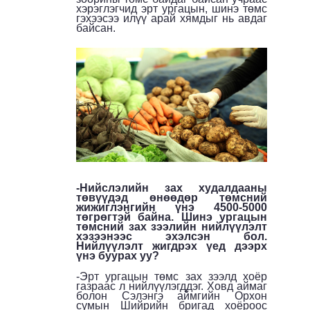
хэрэглэгчид эрт ургацын, шинэ төмс
гэхээсээ илүү арай хямдыг нь авдаг
байсан.
-Нийслэлийн зах худалдааны
төвүүдэд өнөөдөр төмсний
жижиглэнгийн үнэ 4500-5000
төгрөгтэй байна. Шинэ ургацын
төмсний зах зээлийн нийлүүлэлт
хэзээнээс эхэлсэн бол.
Нийлүүлэлт жигдрэх үед дээрх
үнэ буурах уу?
-Эрт ургацын төмс зах зээлд хоёр
газраас л нийлүүлэгддэг. Ховд аймаг
болон Сэлэнгэ аймгийн Орхон
сумын Шийрийн бригад хоёроос