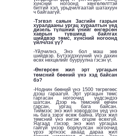
хүнсний ногоонд хөнгөлөлттэй
битгий хэл, урьдчилгаатай шатахуун
ч байгаагүй.
-
Тэгвэл саяын Засгийн газрын
хуралдааны ургац хураалтын үед
дизель түлшний үнийг өнгөрсөн
хаврын түвшинд байлгах
шийдвэр төмс, хүнсний ногоонд
үйлчлэх үү?
-Үйлчилнэ. Энэ бол маш зөв
шийдвэр. Бүтээгдэхүүний үнэ дахин
өсөх нөхцөлийг бууруулна гэсэн үг.
-Өнгөрсөн жил эрт ургацын
төмсний бөөний үнэ хэд байсан
бэ?
-Ноднин бөөний үнэ 1500 төгрөгөөс
дээш гараагүй. Эрт ургацын төмс
гаргасан ногоочид үндсэндээ
шатсан. Дээр нь төмсний өвчин
гарсан, ургац бага байсан.
Тиймээс энэ жил ховордсон үед үнэ
нь бага зэрэг өсөж байна. Ирэх жил
төмсний үнэ ингэж огцом өсөхгүй.
Яагаад гэхээр энэ жил ургацаа
гайгүй үнээр борлуулсан ногоочид
үрээ эртнээс аваад дараа жил