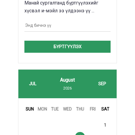
Манай сургалтанд бүртгүүлэхийг
хүсвэл и-мэйл ээ үлдээнэ үү ...
БҮРТГҮҮЛЭХ
August
JUL
SEP
2026
SUN
MON
TUE
WED
THU
FRI
SAT
1