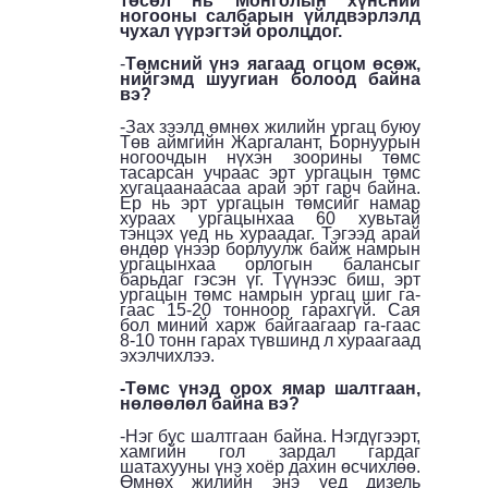
төсөл нь Монголын хүнсний
ногооны салбарын үйлдвэрлэлд
чухал үүрэгтэй оролцдог.
-
Төмсний үнэ яагаад огцом өсөж,
нийгэмд шуугиан болоод байна
вэ?
-Зах зээлд өмнөх жилийн ургац буюу
Төв аймгийн Жаргалант, Борнуурын
ногоочдын нүхэн зоорины төмс
тасарсан учраас эрт ургацын төмс
хугацаанаасаа арай эрт гарч байна.
Ер нь эрт ургацын төмсийг намар
хураах ургацынхаа 60 хувьтай
тэнцэх үед нь хураадаг. Тэгээд арай
өндөр үнээр борлуулж байж намрын
ургацынхаа орлогын балансыг
барьдаг гэсэн үг. Түүнээс биш, эрт
ургацын төмс намрын ургац шиг га-
гаас 15-20 тонноор гарахгүй. Сая
бол миний харж байгаагаар га-гаас
8-10 тонн гарах түвшинд л хураагаад
эхэлчихлээ.
-Төмс үнэд орох ямар шалтгаан,
нөлөөлөл байна вэ?
-Нэг бус шалтгаан байна. Нэгдүгээрт,
хамгийн гол зардал гардаг
шатахууны үнэ хоёр дахин өсчихлөө.
Өмнөх жилийн энэ үед дизель