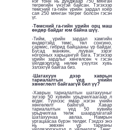
нэг тонн нь дунджаар 750 мянган
төгрөгийн үнэтэй байсан. Тэгэхээр
төмсний га-гийн үрийн зардал хоёр
сая 250 мянган төгрөг болсон гэсэн
үг.
-
Төмсний га-гийн үрийн орц маш
өндөр байдаг юм байна шүү.
-Тийм, үрийн зардал хамгийн
өндөртэйд төмс, төл сонгино,
сармис, гибрид байцааны үр байдаг.
Бусад манжин, лууван зэрэг
ногооных харьцангуй бага. Тэгэхээр
үрийн зардлыг хөнгөлсөн ч гэсэн
үйлдвэрлэлд нөлөө үзүүлэх хувь
эзлэхгүй байгаа биз.
-
Шатахуун дээр хаврын
тариалалтын үед үнийн
хөнөглөлт байгаагүй бил үү?
-Хаврын тариалалтын шатахууныг
зүгээр 50 хувийн урьдчилгаагаар л
өгдөг. Түүнээс ямар нэгэн үнийн
хөнгөлөлт байхгүй. Хавар
тариалалтын үед 50 хувийн
урьдчилгаа төлж шаардлагатай
шатахуунаа авлаа. Намрын
ургацаасаа бүрэн төлдөг. Гэхдээ энэ
нь зөвхөн үр тарианы
үйлдвэрлэгчдэд л үйлчилдэг. Төмс,