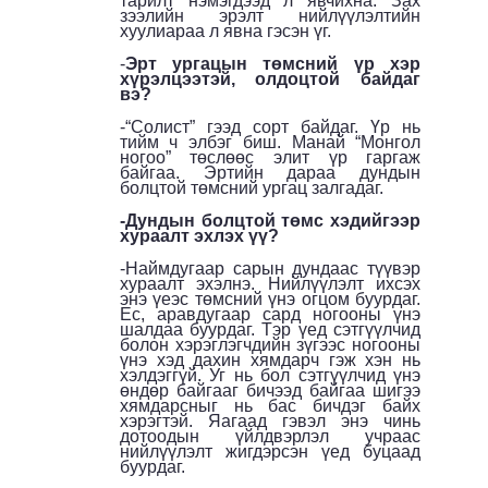
тарилт нэмэгдээд л явчихна. Зах
зээлийн эрэлт нийлүүлэлтийн
хуулиараа л явна гэсэн үг.
-
Эрт ургацын төмсний үр хэр
хүрэлцээтэй, олдоцтой байдаг
вэ?
-“Солист” гээд сорт байдаг. Үр нь
тийм ч элбэг биш. Манай “Монгол
ногоо” төслөөс элит үр гаргаж
байгаа. Эртийн дараа дундын
болцтой төмсний ургац залгадаг.
-Дундын болцтой төмс хэдийгээр
хураалт эхлэх үү?
-Наймдугаар сарын дундаас түүвэр
хураалт эхэлнэ. Нийлүүлэлт ихсэх
энэ үеэс төмсний үнэ огцом буурдаг.
Ес, аравдугаар сард ногооны үнэ
шалдаа буурдаг. Тэр үед сэтгүүлчид
болон хэрэглэгчдийн зүгээс ногооны
үнэ хэд дахин хямдарч гэж хэн нь
хэлдэггүй. Уг нь бол сэтгүүлчид үнэ
өндөр байгааг бичээд байгаа шигээ
хямдарсныг нь бас бичдэг байх
хэрэгтэй. Яагаад гэвэл энэ чинь
дотоодын үйлдвэрлэл учраас
нийлүүлэлт жигдэрсэн үед буцаад
буурдаг.