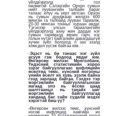
үйлдвэрлэлд гол
нөлөөтэй Сэлэнгийн Орхон сумын
нийт луувангийн талбайн бараг
талаас илүү нь үерт автсан. Орхон
нь сумын дунджаар жилдээ 600
мянган га талбайд лууван тариалж,
20-30 мянган тонныг хураан авдаг.
Тэгэхээр улсын тариалангийн
үйлдвэрлэлд ахиу жин дардаг нэг
сумын тарималд өвчин гарч, нэг
голын нутагт байгалийн давагдашгүй
хүчин зүйл болоход л зах зээлд
хомсдол үүсэж байгаа юм.
-
Эцэст нь би танаас нэг зүйл
асууя гэж бодоод явдаг юм.
Өнгөрсөн жилээс Монголбанк,
Үндэсний статистикийн хороо
зэрэг байгууллагаас инфляцийн
өсөлтөд төмс, хүнсний ногооны
үнийн өсөлт их хувь эзэлж байна
гээд зарлаад байгаа. Гэхдээ тэр
мэргэжлийн байгууллагынхан
яагаад үнэ нь өссөн цаад
шалтгааныг нь танайх шиг
мэргэжлийн байгууллагад
хандаад бас сайн судалж мэдэх
хэрэгтэй биш үү?
-
Өнгөрсөн жилээс төмс, хүнсний
ного
о
инфляцид хамгийн их
нөлөөлсөн 10 бүтээгдэхүүний тоонд