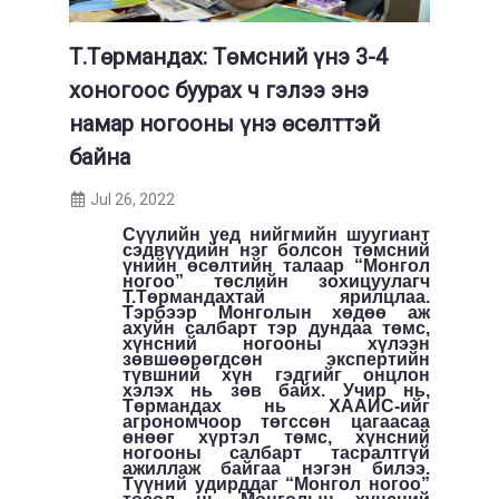
Т.Төрмандах: Төмсний үнэ 3-4
хоногоос буурах ч гэлээ энэ
намар ногооны үнэ өсөлттэй
байна
Jul 26, 2022
Сүүлийн үед нийгмийн шуугиант
сэдвүүдийн нэг болсон төмсний
үнийн өсөлтийн талаар “Монгол
ногоо” төслийн зохицуулагч
Т.Төрмандахтай ярилцлаа.
Тэрбээр Монголын хөдөө аж
ахуйн салбарт тэр дундаа төмс,
хүнсний ногооны хүлээн
зөвшөөрөгдсөн экспертийн
түвшний хүн гэдгийг онцлон
хэлэх нь зөв байх. Учир нь,
Төрмандах нь ХААИС-ийг
агрономчоор төгссөн цагаасаа
өнөөг хүртэл төмс, хүнсний
ногооны салбарт тасралтгүй
ажиллаж байгаа нэгэн билээ.
Түүний удирддаг “Монгол ногоо”