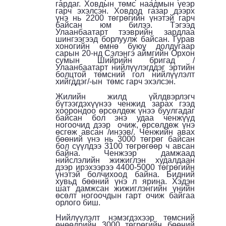
гардаг. Ховдын төмс наадмын үеэр
гарч эхэлсэн. Ховдод газар дээрх
үнэ нь 2200 төгрөгийн үнэтэй гарч
байсан юм билээ. Тэгээд
Улаанбаатарт тээврийн зардлаа
шингээгээд борлуулж байсан. Гурав
хоногийн өмнө буюу долдугаар
сарын 20-нд Сэлэнгэ аймгийн Орхон
сумын Шийрийн бригад /
Улаанбаатарт нийлүүлэгддэг эртийн
болцтой төмсний гол нийлүүлэлт
хийгддэг/-ын төмс гарч эхэлсэн.
Жилийн жилд үйлдвэрлэгч
бүтээгдэхүүнээ ченжид зарах гээд
хоорондоо өрсөлдөж үнээ буулгадаг
байсан бол энэ удаа ченжүүд
ногоочид дээр очиж, өрсөлдөж үнэ
өсгөж авсан /инээв/. Ченжийн авах
бөөний үнэ нь 3000 төгрөг байсан
бол сүүлдээ 3100 төгрөгөөр ч авсан
байна. Ченжээр дамжаад
нийслэлийн жижиглэн худалдаан
дээр ирэхээрээ 4400-5000 төгрөгийн
үнэтэй болчихоод байна. Бидний
хувьд бөөний үнэ л ярина. Хэдэн
шат дамжсан жижиглэнгийн үнийн
өсөлт ногоочдын гарт очиж байгаа
орлого биш.
Нийлүүлэлт нэмэгдэхээр төмсний
өнөөдрийн 3000 төгрөгийн бөөний