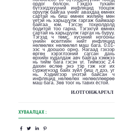
ордог болсон. Гэхдээ тухайн
бүтээгдэхүүний инфляцид тооцож
оруулж байгаа үнийг авахдаа өмнөх
сартай нь биш өмнөх жилийн мөн
үетэй нь харьцуулж гаргаж баймаар
байгаа юм. Тэгсэн тохиолдолд
бодитой тоо гарна. Тэгэхгүй өмнөх
сартай нь харьцуулж гаргах нь буруу.
Тэгээд ч төмс, хүснний ногооны
үнийн өсөлтийн нийт инфляцид
нөлөөлөх нөлөөлөл маш бага. 0.01-
ээс ч доошоо орно. Яагаад гэхээр
өргөн хэрэглээний сагсан дахь
өрхийн худалдаж авч байгаа хэмжээ
нь тийм бага гэсэн үг. Тиймээс 2.4
дахин өслөө энэ тэр гэж нэг их
сүржигнээд байх зүйл биш л дээ, уг
нь. Хэдийгээр үнэтэй байсан ч
инфляцид нөлөөлөх нөлөөллөөрөө
маш бага. Зөв тоог нь тавих ёстой.
И.ОТГОНЖАРГАЛ
ХУВААЛЦАХ :