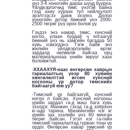
үнэ 3-4 хоногийн дараа шууд буурна.
Үйлдвэрлэгчид төмс үнэтэй байна
гээд ахиу хураах тул нийлүүлэлт
эрэлтээсээ давж эхэлнэ. Долоо
хоногийн дотор бөөний үнэ 2000-
2500 төгрөг рүү орох болов уу.
Гэхдээ энэ намар, төмс, хүнсний
ногоо, улаан буудай ч ялгаагүй
бөөний үнэ нь хамгийн багадаа 50
хувь нэмэгдэнэ. Тэгж байж энэ
жилийн үйлдвэрлэлийн өртөг
зардалд нөлөөлж байгаа орц
материалынхаа үнийн зөрүүг хаах
боломжтой.
-
ХХААХҮЯ-наас өнгөрсөн хаврын
тариалалтын үеэр 80 хувийн
хөнгөлөлттэй өгсөн хүнсний
ногооны үр дотор төмснийх
байгаагүй юм уу?
-Төмсний үр байгаагүй, хүнсний
ногоо л байсан. Хүнсний ногооны
үрийн зардал га-д маш бага хувь
эзэлдэг. Манжин гэхэд га-д хоёрхон
кг-аар тарина. Манжингийн нэг кг
үрийн зах зээлийн үнэ 60 мянган
төгрөг байсан. Гэтэл нэг га-гийн
төмсний тариалалтад гурван тонн үр
ордог. Өнгөрсөн хавар төмсний үр