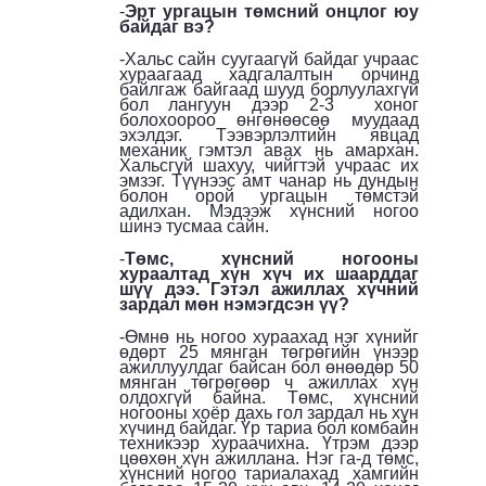
-
Эрт ургацын төмсний онцлог юу
байдаг вэ?
-Хальс сайн суугаагүй байдаг учраас
хураагаад хадгалалтын орчинд
байлгаж байгаад шууд борлуулахгүй
бол лангуун дээр 2-3 хоног
болохоороо өнгөнөөсөө муудаад
эхэлдэг. Тээвэрлэлтийн явцад
механик гэмтэл авах нь амархан.
Хальсгүй шахуу, чийгтэй учраас их
эмзэг. Түүнээс амт чанар нь дундын
болон орой ургацын төмстэй
адилхан. Мэдээж хүнсний ногоо
шинэ тусмаа сайн.
-
Төмс, хүнсний ногооны
хураалтад хүн хүч их шаарддаг
шүү дээ. Гэтэл ажиллах хүчний
зардал мөн нэмэгдсэн үү?
-Өмнө нь ногоо хураахад нэг хүнийг
өдөрт 25 мянган төгрөгийн үнээр
ажиллуулдаг байсан бол өнөөдөр 50
мянган төгрөгөөр ч ажиллах хүн
олдохгүй байна. Төмс, хүнсний
ногооны хоёр дахь гол зардал нь хүн
хүчинд байдаг. Үр тариа бол комбайн
техникээр хураачихна. Үтрэм дээр
цөөхөн хүн ажиллана. Нэг га-д төмс,
хүнсний ногоо тариалахад хамгийн