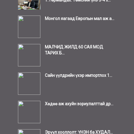
Монгол яагаад Европын мал аж а...
МАЛЧИД ЖИЛД 60 САЯ МОД
ТАРИХ Б...
Сайн үүлдрийн үхэр импортлох 1...
Хөдөө аж ахуйн зориулалттай др...
Эрүүл хооллолт: ҮНЭН ба ХУДАЛ...