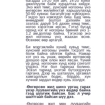
багадаа 15-20 хүн авч, 14-20 хоног
ажиллуулж байж хураалтаа хийдэг.
Энэ жил төмс, хүнсний ногооны үнэ
өнгөрсөн жилийнхтэй харьцуулахад
50-60 хувиас багагүйгээр нэмэгдэнэ.
Гэхдээ энэ нэмэгдэл биш. Бид чинь
өнөөдрийг болтол дэлхийн зах
зээлээс даруй 5-6 дахин хямд төмс,
ногоо хэрэглэж ирсэн. Гэтэл бусад
оронд нэг кг ногооны бөөний үнэ 1-
1.2 ам.доллар байна. Тэгэхээр энэ
жил ногооны үнэ жаахан өснө.
Өсөхөөс өөр аргагүй.
Би мэргэжлийн хүний хувьд төмс,
хүнсний ногооны үнийн тэсрэлт нь
болж байна ойлгож байна. Намар
хэт үнэ нь унаж, өөрийн өртгөөсөө
доошоо орж олон жил явсан. Үүний
үр дүнд ногоочин хүнд хоёр сонголт
үлдэнэ. Нэг бол тарихаа болино.
Эсвэл тариад үнэтэй бүтээгдэхүүн
гаргана. Дээр нь шатахуун, ургамал
хамгааллын бодис, бордоо, хүн
хүчний зардал өндөр хувь эзэлдэг.
-
Өнгөрсөн жил шинэ ургац гарах
үеэр луувангийн үнэ өндөр байна
гээд шуугиж байсан. Бас л учир
шалтгаан байсан шүү дээ.
-Өнгөрсөн жил мөн луувангийн