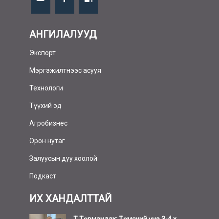
АНГИЛАЛУУД
Экспорт
Мэргэжилтнээс асууя
Технологи
Түүхий эд
Агробизнес
Орон нутаг
Залуусын дуу хоолой
Подкаст
ИХ ХАНДАЛТТАЙ
Т.Төрмандах: Төмсний үнэ 3-4 х...