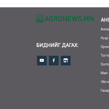
АН
Аяла
Нүүр
БИДНИЙГ ДАГАХ:
Орон
Тогт
Somm
Мал
Үйл 
Газа