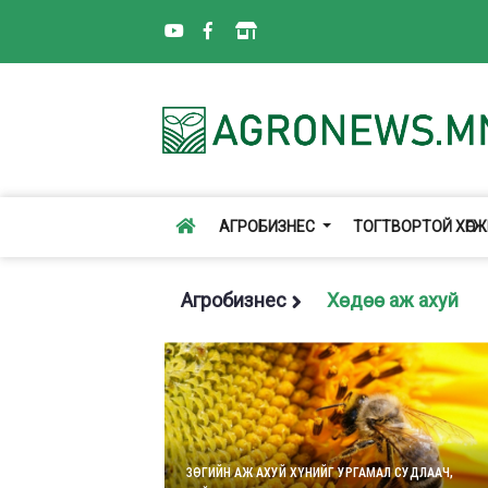
АГРОБИЗНЕС
ТОГТВОРТОЙ ХӨГ
Агробизнес
Хөдөө аж ахуй
ЗӨГИЙН АЖ АХУЙ ХҮНИЙГ УРГАМАЛ СУДЛААЧ,