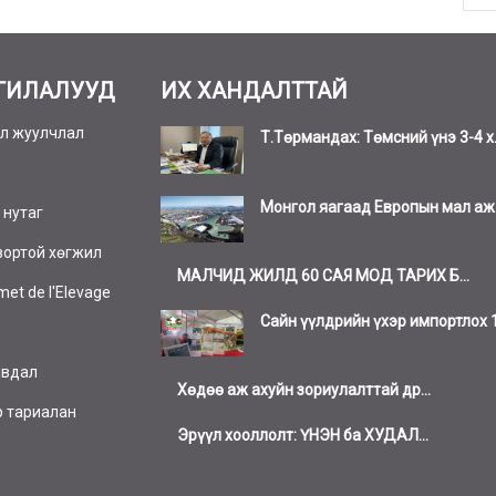
ГИЛАЛУУД
ИХ ХАНДАЛТТАЙ
л жуулчлал
Т.Төрмандах: Төмсний үнэ 3-4 х.
Монгол яагаад Европын мал аж а
 нутаг
вортой хөгжил
МАЛЧИД ЖИЛД 60 САЯ МОД ТАРИХ Б...
et de l'Elevage
Сайн үүлдрийн үхэр импортлох 1.
явдал
Хөдөө аж ахуйн зориулалттай др...
р тариалан
Эрүүл хооллолт: ҮНЭН ба ХУДАЛ...