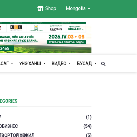
Shop
АСАГ
ҮНЭ ХАНШ
ВИДЕО
БУСАД
EGORIES
Р
(1)
ОБИЗНЕС
(54)
ТВОРТОЙ ХӨГЖИЛ
(5)