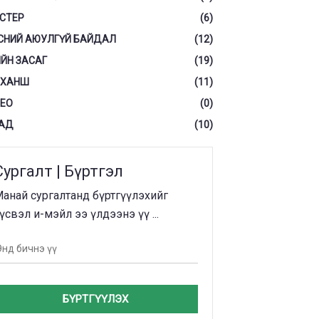
СТЕР
(6)
СНИЙ АЮУЛГҮЙ БАЙДАЛ
(12)
ЙН ЗАСАГ
(19)
 ХАНШ
(11)
ЕО
(0)
АД
(10)
Сургалт | Бүртгэл
анай сургалтанд бүртгүүлэхийг
үсвэл и-мэйл ээ үлдээнэ үү ...
БҮРТГҮҮЛЭХ