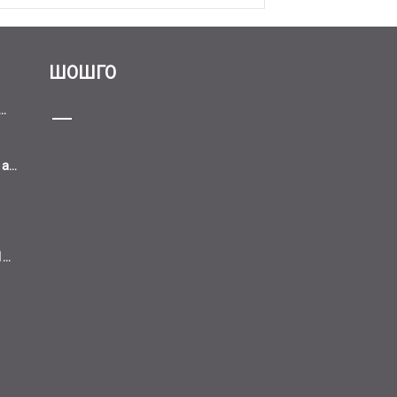
ШОШГО
..
...
..