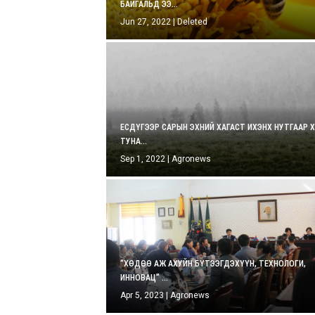
БАЙГАЛЬД ЭЭ...
Jun 27, 2022
|
Deleted
ЕСДҮГЭЭР САРЫН ЭХНИЙ ХАГАСТ ИХЭНХ НУТГААР 
ТУНА...
Sep 1, 2022
|
Agronews
“ХӨДӨӨ АЖ АХУЙН БҮТЭЭГДЭХҮҮН, ТЕХНОЛОГИ,
ИННОВАЦ” ...
Apr 5, 2023
|
Agronews