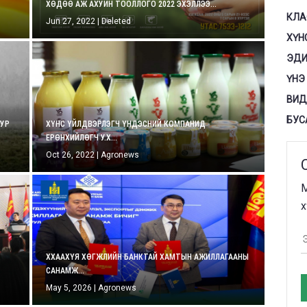
ХӨДӨӨ АЖ АХУЙН ТООЛЛОГО 2022 ЭХЭЛЛЭЭ...
КЛА
Jun 27, 2022
|
Deleted
ХҮН
ЭДИ
ҮНЭ
ВИД
БУС
ХУР
ХҮНС ҮЙЛДВЭРЛЭГЧ ҮНДЭСНИЙ КОМПАНИД
ЕРӨНХИЙЛӨГЧ У.Х...
Oct 26, 2022
|
Agronews
М
х
ХХААХҮЯ ХӨГЖЛИЙН БАНКТАЙ ХАМТЫН АЖИЛЛАГААНЫ
САНАМЖ...
May 5, 2026
|
Agronews