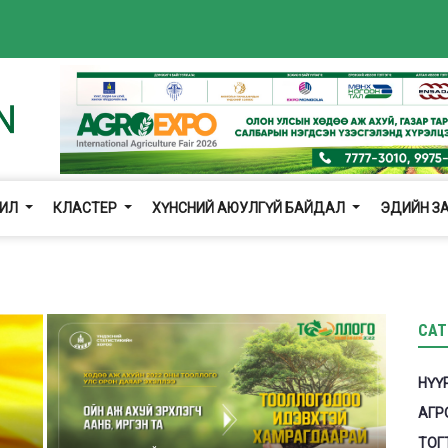
ЖИЛ
КЛАСТЕР
ХҮНСНИЙ АЮУЛГҮЙ БАЙДАЛ
ЭДИЙН З
CAT
НҮҮ
АГР
ТОГ