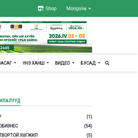
Shop
ЗАСАГ
ҮНЭ ХАНШ
ВИДЕО
БУСАД
ИЛАЛУУД
Р
(1)
ОБИЗНЕС
(54)
ТВОРТОЙ ХӨГЖИЛ
(5)