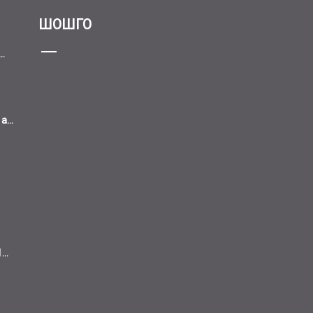
ШОШГО
..
...
..