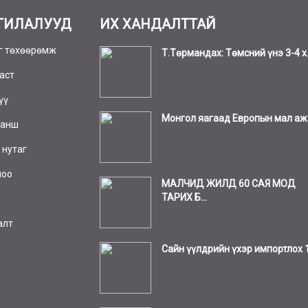
ГИЛАЛУУД
ИХ ХАНДАЛТТАЙ
г төхөөрөмж
Т.Төрмандах: Төмсний үнэ 3-4 х.
аст
үү
Монгол яагаад Европын мал аж а
ханш
 нутаг
шоо
МАЛЧИД ЖИЛД 60 САЯ МОД
ТАРИХ Б...
алт
Сайн үүлдрийн үхэр импортлох 1.