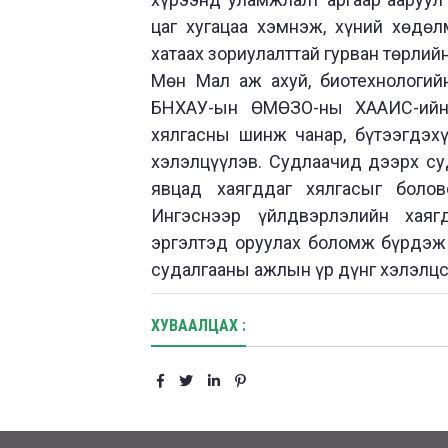
цаг хугацаа хэмнэж, хүний хөдөл
хатаах зориулалттай гурван төрлий
Мөн Мал аж ахуй, биотехнологийн
БНХАУ-ын ӨМӨЗО-ны ХААИС-ийн
хялгасны шинж чанар, бүтээгдэхү
хэлэлцүүлэв. Судлаачид дээрх с
явцад хаягддаг хялгасыг болов
Ингэснээр үйлдвэрлэлийн хаяг
эргэлтэд оруулах боломж бүрдэж 
судалгааны ажлын үр дүнг хэлэлцс
ХУВААЛЦАХ :