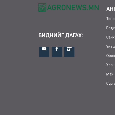
АН
Тоно
Подк
БИДНИЙГ ДАГАХ:
Санх
Үнэ 
Орон
Хор
Мах
Сург