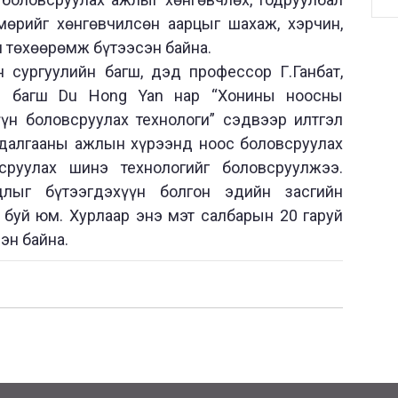
мөрийг хөнгөвчилсөн аарцыг шахаж, хэрчин,
н төхөөрөмж бүтээсэн байна.
 сургуулийн багш, дэд профессор Г.Ганбат,
 багш Du Hong Yan нар “Хонины ноосны
үн боловсруулах технологи” сэдвээр илтгэл
удалгааны ажлын хүрээнд ноос боловсруулах
сруулах шинэ технологийг боловсруулжээ.
длыг бүтээгдэхүүн болгон эдийн засгийн
буй юм. Хурлаар энэ мэт салбарын 20 гаруй
эн байна.