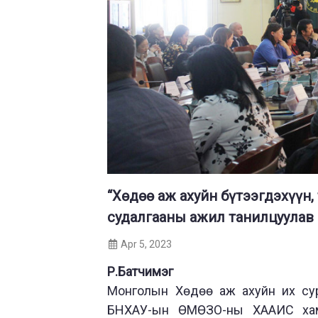
“Хөдөө аж ахуйн бүтээгдэхүүн,
судалгааны ажил танилцуулав
Apr 5, 2023
Р.Батчимэг
Монголын Хөдөө аж ахуйн их сур
БНХАУ-ын ӨМӨЗО-ны ХААИС хамтр