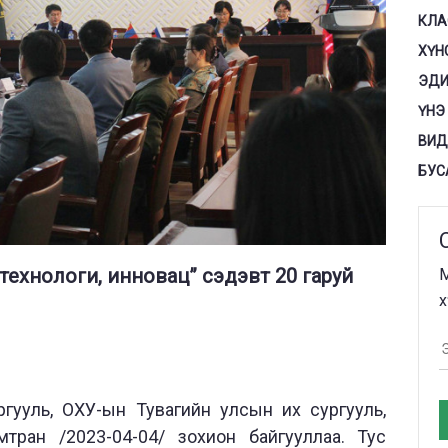
КЛА
ХҮН
ЭДИ
ҮНЭ
ВИД
БУС
 технологи, инновац” сэдэвт 20 гаруй
М
х
гууль, ОХУ-ын Тувагийн улсын их сургууль,
ан /2023-04-04/ зохион байгууллаа. Тус