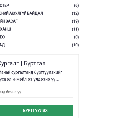
СТЕР
(6)
СНИЙ АЮУЛГҮЙ БАЙДАЛ
(12)
ЙН ЗАСАГ
(19)
 ХАНШ
(11)
ЕО
(0)
АД
(10)
Сургалт | Бүртгэл
анай сургалтанд бүртгүүлэхийг
үсвэл и-мэйл ээ үлдээнэ үү ...
БҮРТГҮҮЛЭХ