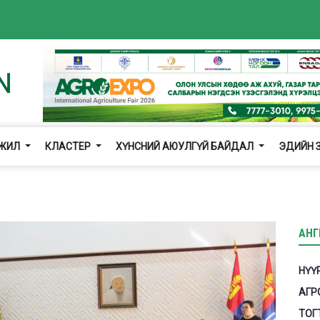
ГЖИЛ
КЛАСТЕР
ХҮНСНИЙ АЮУЛГҮЙ БАЙДАЛ
ЭДИЙН 
АНГ
НҮҮ
АГР
ТОГ