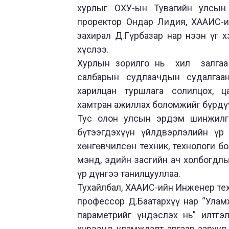
хурлыг ОХУ-ын Тувагийн улсын 
проректор Ондар Лидия, ХААИС-и
захирал Д.Гүрбазар нар нээн үг
хүслээ.
Хурлын зорилго нь хил залгаа 
салбарын судлаачдын судалгаан
харилцан туршлага солилцох, ц
хамтран ажиллах боломжийг бүрд
Тус олон улсын эрдэм шинжилг
бүтээгдэхүүн үйлдвэрлэлийн үр
хөнгөвчилсөн техник, технологи б
мэнд, эдийн засгийн ач холбогдл
үр дүнгээ танилцууллаа.
Тухайлбал, ХААИС-ийн Инженер тех
профессор Д.Баатархүү нар “Улам
параметрийг үндэслэх нь” илтг
хүрээнд уламжлалт аргаар ааруул