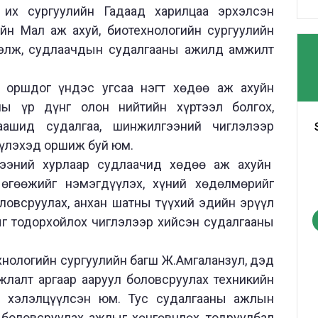
их сургуулийн Гадаад харилцаа эрхэлсэн
йн Мал аж ахуй, биотехнологийн сургуулийн
 хэлж, судлаачдын судалгааны ажилд амжилт
оршдог үндэс угсаа нэгт хөдөө аж ахуйн
ы үр дүнг олон нийтийн хүртээл болгох,
аашид судалгаа, шинжилгээний чиглэлээр
үүлэхэд оршиж буй юм.
ээний хурлаар судлаачид хөдөө аж ахуйн
 өгөөжийг нэмэгдүүлэх, хүний хөдөлмөрийг
оловсруулах, анхан шатны түүхий эдийн эрүүл
ыг тодорхойлох чиглэлээр хийсэн судалгааны
нологийн сургуулийн багш Ж.Амгаланзул, дэд
жлалт аргаар ааруул боловсруулах техникийн
эл хэлэлцүүлсэн юм. Тус судалгааны ажлын
 боловсруулах ажлыг хөнгөвчлөх, тодруулбал