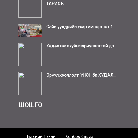
ТАРИХ Б...
Сайн үүлдрийн үхэр импортлох 1...
Хөдөө аж ахуйн зориулалттай др...
Эрүүл хооллолт: ҮНЭН ба ХУДАЛ...
ШОШГО
Бидний Тухай
Холбоо барих