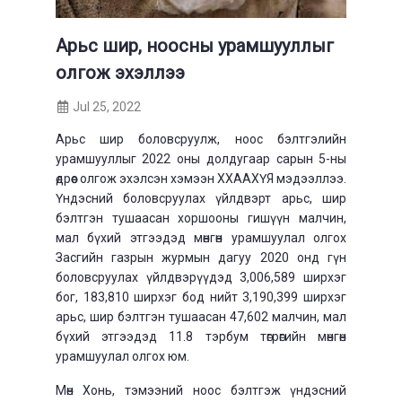
Арьс шир, ноосны урамшууллыг
олгож эхэллээ
Jul 25, 2022
Арьс шир боловсруулж, ноос бэлтгэлийн
урамшууллыг 2022 оны долдугаар сарын 5-ны
өдрөөс олгож эхэлсэн хэмээн ХХААХҮЯ мэдээллээ.
Үндэсний боловсруулах үйлдвэрт арьс, шир
бэлтгэн тушаасан хоршооны гишүүн малчин,
мал бүхий этгээдэд мөнгөн урамшуулал олгох
Засгийн газрын
журмын дагуу 2020 онд гүн
боловсруулах үйлдвэрүүдэд 3,006,589 ширхэг
бог, 183,810 ширхэг бод нийт 3,190,399 ширхэг
арьс, шир бэлтгэн тушаасан 47,602 малчин, мал
бүхий этгээдэд 11.8 тэрбум төгрөгийн мөнгөн
урамшуул
а
л олго
х юм
.
Мөн Хонь, тэмээний ноос бэлтгэж үндэсний