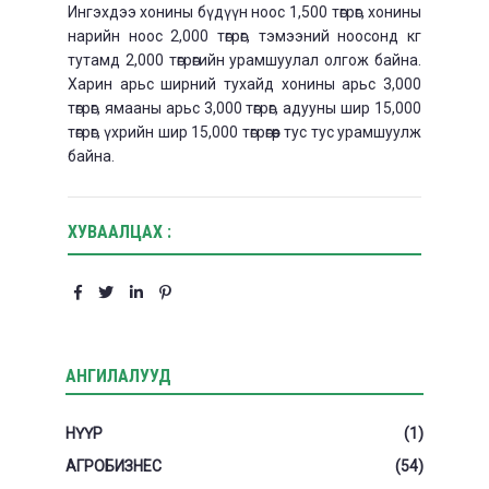
Ингэхдээ хонины бүдүүн ноос 1,500 төгрөг, хонины
нарийн ноос 2,000 төгрөг, тэмээний ноосонд кг
тутамд 2,000 төгрөгийн урамшуулал олгож байна.
Харин арьс ширний тухайд хонины арьс 3,000
төгрөг, ямааны арьс 3,000 төгрөг, адууны шир 15,000
төгрөг, үхрийн шир 15,000 төгрөгөөр тус тус урамшуулж
байна.
ХУВААЛЦАХ :
АНГИЛАЛУУД
НҮҮР
(1)
АГРОБИЗНЕС
(54)