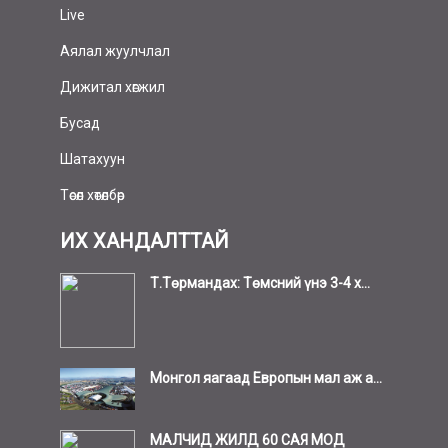
Live
Аялал жуулчлал
Дижитал хөгжил
Бусад
Шатахуун
Төсөл хөтөлбөр
ИХ ХАНДАЛТТАЙ
Т.Төрмандах: Төмсний үнэ 3-4 х...
Монгол яагаад Европын мал аж а...
МАЛЧИД ЖИЛД 60 САЯ МОД