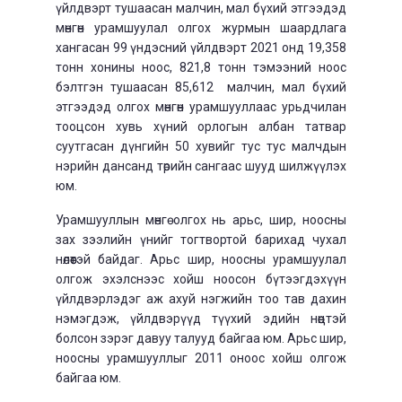
үйлдвэрт тушаасан малчин, мал бүхий этгээдэд
мөнгөн урамшуулал олгох журмын шаардлага
хангасан 99 үндэсний үйлдвэр
т
2021 онд 19,358
тонн хонины ноос, 821,8 тонн тэмээний ноос
бэлтгэн тушаасан 85,612 малчин, мал бүхий
этгээдэд олгох мөнгөн урамшууллаас урьдчилан
тооцсон хувь хүний орлогын албан татвар
суутгасан дүнгийн 50 хувийг тус тус малчдын
нэрийн дансанд төрийн сангаас шууд шилжүүлэ
х
юм
.
Урамшууллын мөнгө олгох нь арьс, шир, ноосны
зах зээлийн үнийг тогтвортой барихад чухал
нөлөөтэй байдаг. Арьс шир, ноосны урамшуулал
олгож эхэлснээс хойш ноосон бүтээгдэхүүн
үйлдвэрлэдэг аж ахуй нэгжийн тоо тав дахин
нэмэгдэж, үйлдвэрүүд түүхий эдийн нөөцтэй
болсон зэрэг давуу талууд байгаа юм. Арьс шир,
ноосны урамшууллыг 2011 оноос хойш олгож
байгаа юм.