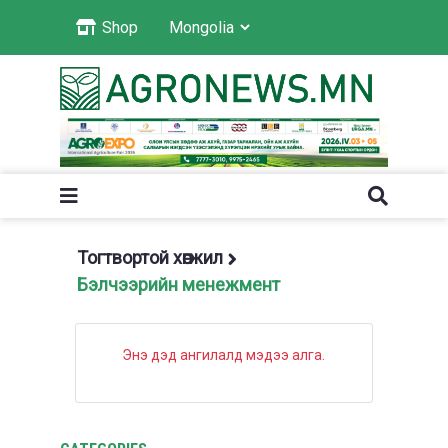
Shop
Тогтвортой хөгжил
Бэлчээрийн менежмент
Энэ дэд ангилалд мэдээ алга.