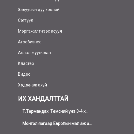
Залуусын дуу хоолой
Сэтгүүл
Мэргэжилтнээс асууя
Агробизнес
Аялал жуулчлал
Кластер
Видео
Хөдөө аж ахуй
ИХ ХАНДАЛТТАЙ
Т.Төрмандах: Төмсний үнэ 3-4 х...
Монгол яагаад Европын мал аж а...