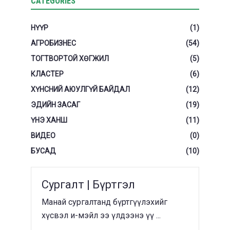
CATEGORIES
НҮҮР
(1)
АГРОБИЗНЕС
(54)
ТОГТВОРТОЙ ХӨГЖИЛ
(5)
КЛАСТЕР
(6)
ХҮНСНИЙ АЮУЛГҮЙ БАЙДАЛ
(12)
ЭДИЙН ЗАСАГ
(19)
ҮНЭ ХАНШ
(11)
ВИДЕО
(0)
БУСАД
(10)
Сургалт | Бүртгэл
Манай сургалтанд бүртгүүлэхийг
хүсвэл и-мэйл ээ үлдээнэ үү ...