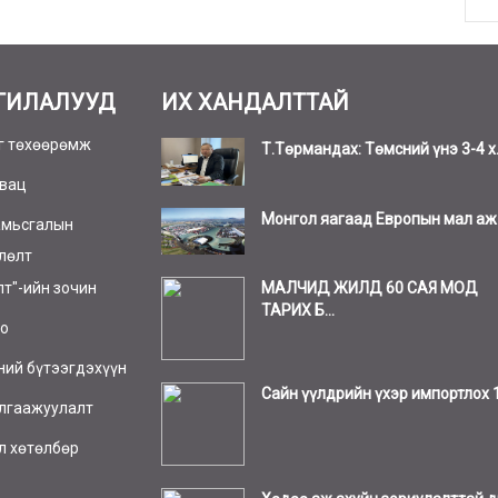
ГИЛАЛУУД
ИХ ХАНДАЛТТАЙ
г төхөөрөмж
Т.Төрмандах: Төмсний үнэ 3-4 х.
вац
Монгол яагаад Европын мал аж а
амьсгалын
лөлт
МАЛЧИД ЖИЛД 60 САЯ МОД
лт"-ийн зочин
ТАРИХ Б...
о
ний бүтээгдэхүүн
Сайн үүлдрийн үхэр импортлох 1.
лгаажуулалт
л хөтөлбөр