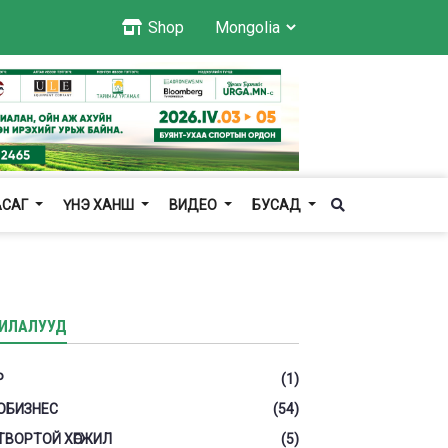
Shop
АСАГ
ҮНЭ ХАНШ
ВИДЕО
БУСАД
ИЛАЛУУД
Р
(1)
ОБИЗНЕС
(54)
ТВОРТОЙ ХӨГЖИЛ
(5)