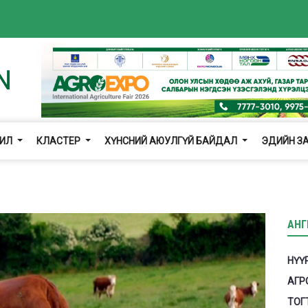
ЖИЛ
КЛАСТЕР
ХҮНСНИЙ АЮУЛГҮЙ БАЙДАЛ
ЭДИЙН З
АНГ
НҮҮ
АГР
ТОГ