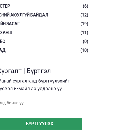
СТЕР
(6)
СНИЙ АЮУЛГҮЙ БАЙДАЛ
(12)
ЙН ЗАСАГ
(19)
 ХАНШ
(11)
ЕО
(0)
АД
(10)
Сургалт | Бүртгэл
анай сургалтанд бүртгүүлэхийг
үсвэл и-мэйл ээ үлдээнэ үү ...
БҮРТГҮҮЛЭХ