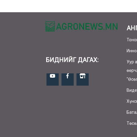
АН
Тоно
Инно
БИДНИЙГ ДАГАХ:
Уур 
өөрч
"Өсө
Виде
Хүнс
Бата
Төсө