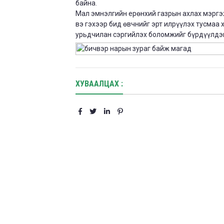
байна.
Мал эмнэлгийн ерөнхий газрын ахлах мэргэ
вэ гэхээр бид өвчнийг эрт илрүүлэх тусмаа 
урьдчилан сэргийлэх боломжийг бүрдүүлдэг
ХУВААЛЦАХ :