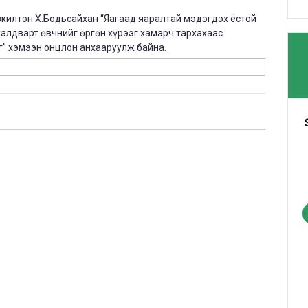
жилтэн Х.Бодьсайхан “Яагаад яаралтай мэдэгдэх ёстой
халдварт өвчнийг өргөн хүрээг хамарч тархахаас
” хэмээн онцлон анхааруулж байна.