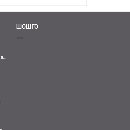
ШОШГО
..
...
..