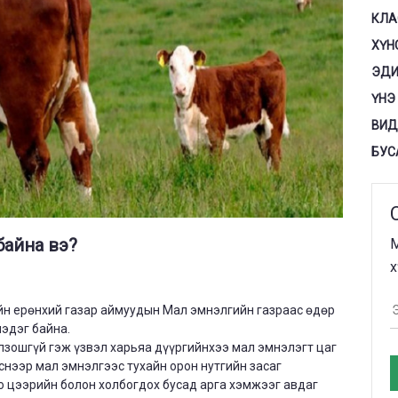
КЛА
ХҮН
ЭДИ
ҮНЭ
ВИД
БУС
байна вэ?
М
х
йн ерөнхий газар аймуудын Мал эмнэлгийн газраас өдөр
нэдэг байна.
лзошгүй гэж үзвэл харьяа дүүргийнхээ мал эмнэлэгт цаг
снээр мал эмнэлгээс тухайн орон нутгийн засаг
о цээрийн болон холбогдох бусад арга хэмжээг авдаг