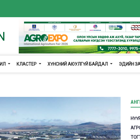
ЖИЛ
КЛАСТЕР
ХҮНСНИЙ АЮУЛГҮЙ БАЙДАЛ
ЭДИЙН З
АНГ
НҮҮ
АГР
ТОГ