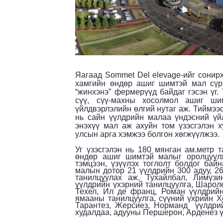
Яагаад
Sommet Del elevage-
ийг сонир
хамгийн өндөр ашиг шимтэй мал сүр
“жинхэнэ” фермерүүд байдаг гэсэн үг.
сүү, сүү-махны хосолмол ашиг ши
үйлдвэрлэлийн өлгий нутаг аж. Тиймээ
нь сайн үүлдрийн малаа үндэсний үй
энэхүү мал аж ахуйн том үзэсгэлэн 
улсын арга хэмжээ болгон хөгжүүлжээ.
Уг үзэсгэлэн нь 180 мянган ам.метр 
өндөр ашиг шимтэй малыг оролцуулж
тэмцээн, үзүүлэх тоглолт болдог бай
малын дотор 21 үүлдрийн 300 адуу, 26
танилцуулах аж. Тухайлбал, Лимүзи
үүлдрийн үхэрний танилцуулга, Шароле
Техел, Ил де франц, Роман үүлдрийн
ямааны танилцуулга, сүүний үхрийн Х
Тарантез, Жерсиез, Норманд үүлдрий
худалдаа, адууны Першерон, Арденез ү