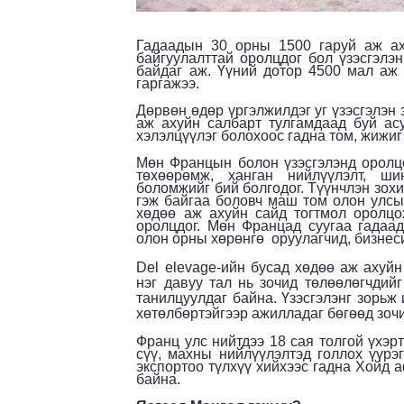
Гадаадын 30 орны 1500 гаруй аж аху
байгуулалттай оролцдог бол үзэсгэлэн
байдаг аж. Үүний дотор 4500 мал аж 
гаргажээ.
Дөрвөн өдөр үргэлжилдэг уг үзэсгэлэн
аж ахуйн салбарт тулгамдаад буй ас
хэлэлцүүлэг болохоос гадна том, жижиг 
Мөн Францын болон үзэсгэлэнд оролцо
төхөөрөмж, ханган нийлүүлэлт, ши
боломжийг бий болгодог. Түүнчлэн зохи
гэж байгаа боловч маш том олон улсы
хөдөө аж ахуйн сайд тогтмол оролц
оролцдог. Мөн Францад суугаа гадаа
олон орны хөрөнгө оруулагчид, бизнеси
Del elevage-
ийн бусад хөдөө аж ахуйн
нэг давуу тал нь зочид төлөөлөгчдий
танилцуулдаг байна. Үзэсгэлэнг зорьж 
хөтөлбөртэйгээр ажилладаг бөгөөд зочи
Франц улс нийтдээ 18 сая толгой үхэр
сүү, махны нийлүүлэлтэд голлох үүрэ
экспортоо түлхүү хийхээс гадна Хойд 
байна.