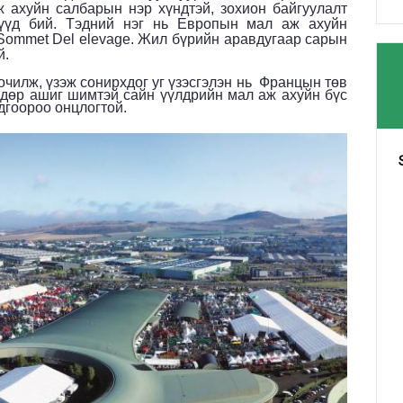
 ахуйн салбарын нэр хүндтэй, зохион байгуулалт
нгүүд бий. Тэдний нэг нь Европын мал аж ахуйн
Sommet Del
elevage. Жил бүрийн аравдугаар сарын
й.
очилж, үзэж сонирхдог уг үзэсгэлэн нь Францын төв
ндөр ашиг шимтэй сайн үүлдрийн мал аж ахуйн бүс
дгоороо онцлогтой.