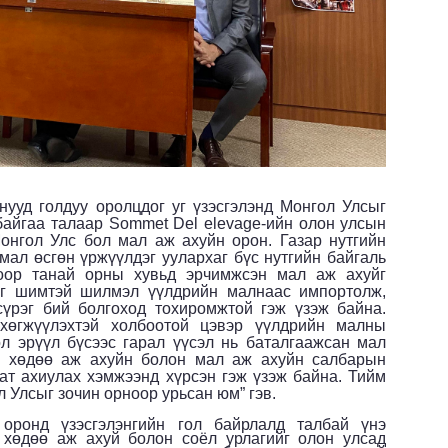
ууд голдуу оролцдог уг үзэсгэлэнд Монгол Улсыг
байгаа талаар
Sommet Del elevage
-ийн олон улсын
онгол Улс бол мал аж ахуйн орон. Газар нутгийн
ал өсгөн үржүүлдэг уулархаг бүс нутгийн байгаль
оор танай орны хувьд эрчимжсэн мал аж ахуйг
г шимтэй шилмэл үүлдрийн малнаас импортолж,
үрэг бий болгоход тохиромжтой гэж үзэж байна.
хөгжүүлэхтэй холбоотой цэвэр үүлдрийн малны
л эрүүл бүсээс гарал үүсэл нь баталгаажсан мал
лс хөдөө аж ахуйн болон мал аж ахуйн салбарын
т ахиулах хэмжээнд хүрсэн гэж үзэж байна. Тийм
л Улсыг зочин орноор урьсан юм” гэв.
 оронд үзэсгэлэнгийн гол байрлалд талбай үнэ
 хөдөө аж ахуй болон соёл урлагийг олон улсад