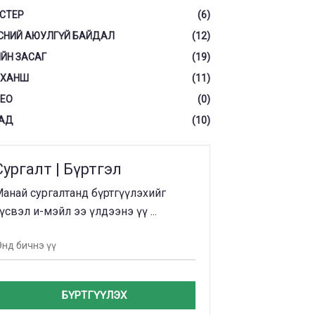
СТЕР
(6)
СНИЙ АЮУЛГҮЙ БАЙДАЛ
(12)
ЙН ЗАСАГ
(19)
 ХАНШ
(11)
ЕО
(0)
АД
(10)
Сургалт | Бүртгэл
анай сургалтанд бүртгүүлэхийг
үсвэл и-мэйл ээ үлдээнэ үү ...
БҮРТГҮҮЛЭХ