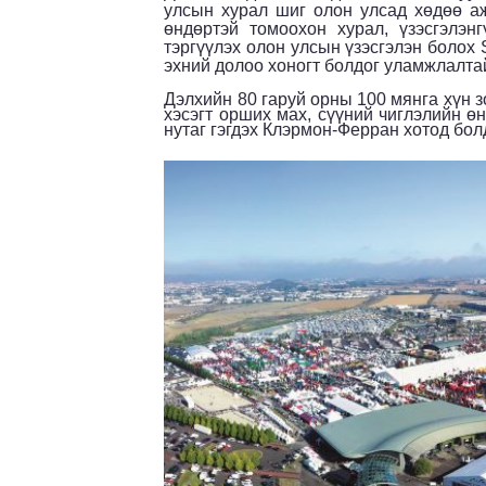
улсын хурал шиг олон улсад хөдөө аж
өндөртэй томоохон хурал, үзэсгэлэ
тэргүүлэх олон улсын үзэсгэлэн болох
эхний долоо хоногт болдог уламжлалта
Дэлхийн 80 гаруй орны 100 мянга хүн з
хэсэгт орших мах, сүүний чиглэлийн ө
нутаг гэгдэх Клэрмон-Ферран хотод бол