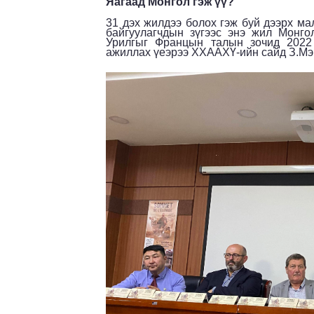
Яагаад Монгол гэж үү?
31 дэх жилдээ болох гэж буй дээрх ма
байгуулагчдын зүгээс энэ жил Монго
Урилгыг Францын талын зочид 2022 
ажиллах үеэрээ ХХААХҮ-ийн сайд З.Мэ