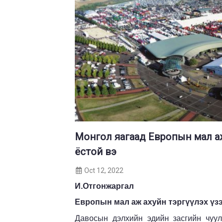
Монгол яагаад Европын мал аж
ёстой вэ
Oct 12, 2022
И.Отгонжаргал
Европын мал аж ахуйн тэргүүлэх үз
Давосын дэлхийн эдийн засгийн чуу