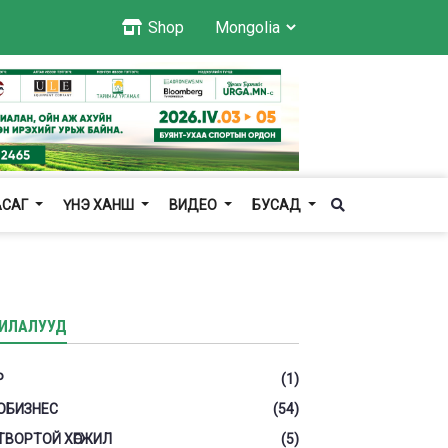
Shop
АСАГ
ҮНЭ ХАНШ
ВИДЕО
БУСАД
ИЛАЛУУД
Р
(1)
ОБИЗНЕС
(54)
ТВОРТОЙ ХӨГЖИЛ
(5)