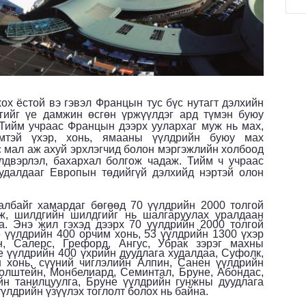
хох ёстой вэ гэвэл Францын тус бүс нутагт дэлхийн
гийг үе дамжин өсгөн үржүүлдэг ард түмэн буюу
 Тийм учраас Францын дээрх уулархаг муж нь мах,
мтэй үхэр, хонь, ямааны үүлдрийн буюу мах
с мал аж ахуй эрхлэгчид болон мэргэжлийн холбоод
лдвэрлэл, бахархал болгож чадаж. Тийм ч учраас
худалдааг Европын төдийгүй дэлхийд нэртэй олон
талбайг хамардаг бөгөөд 70 үүлдрийн 2000 толгой
, шилдгийн шилдгийг нь шалгаруулах уралдаан
на. Энэ жил гэхэд дээрх 70 үүлдрийн 2000 толгой
 үүлдрийн 400 орчим хонь, 53 үүлдрийн 1300 үхэр
н, Салерс, Грефорд, Ангус, Убрак зэрэг махны
 үүлдрийн 400 үхрийн дуудлага худалдаа, Суфолк,
 хонь, сүүний чиглэлийн Алпин, Санен үүлдрийн
олштейн, Монбелиард, Семинтал, Бруне, Абондас,
н танилцуулга, Бруне үүлдрийн гунжны дуудлага
үлдрийн үзүүлэх тоглолт болох нь байна.