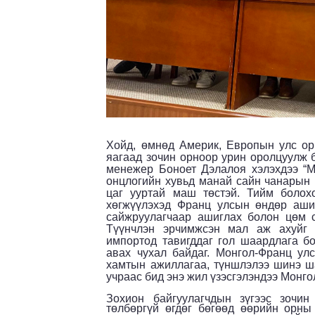
Хойд, өмнөд Америк, Европын улс орн
яагаад зочин орноор урин оролцуулж 
менежер Боноет Дэлалоя хэлэхдээ “М
онцлогийн хувьд манай сайн чанарын м
цаг ууртай маш төстэй. Тийм болох
хөгжүүлэхэд Франц улсын өндөр аши
сайжруулагчаар ашиглах болон цөм с
Түүнчлэн эрчимжсэн мал аж ахуйг 
импортод тавигддаг гол шаардлага бо
авах чухал байдаг. Монгол-Франц у
хамтын ажиллагаа, түншлэлээ шинэ ша
учраас бид энэ жил үзэсгэлэндээ Монго
Зохион байгуулагчдын зүгээс зочин
төлбөргүй өгдөг бөгөөд өөрийн орны