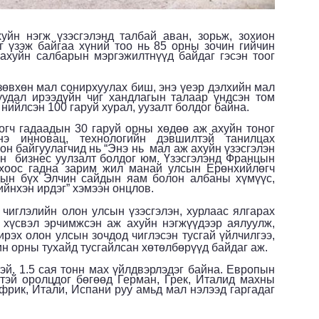
йн нэгж үзэсгэлэнд талбай аван, зорьж, зохион
г үзэж байгаа хүний тоо нь 85 орны зочин гийчин
ахуйн салбарын мэргэжилтнүүд байдаг гэсэн тоог
 зөвхөн мал сонирхуулах биш, энэ үеэр дэлхийн мал
уудал ирээдүйн чиг хандлагын талаар үндсэн том
нийлсэн 100 гаруй хурал, уузалт болдог байна.
гч гадаадын 30 гаруй орны хөдөө аж ахуйн тоног
нэ инновац, технологийн дэвшилтэй танилцах
он байгуулагчид нь “Энэ нь мал аж ахуйн үзэсгэлэн
н бизнес уулзалт болдог юм. Үзэсгэлэнд Францын
охоос гадна зарим жил манай улсын Ерөнхийлөгч
дын бүх Элчин сайдын яам болон албаны хүмүүс,
йнхэн ирдэг” хэмээн онцлов.
 чиглэлийн олон улсын үзэсгэлэн, хурлаас ялгарах
г хүсвэл эрчимжсэн аж ахуйн нэгжүүдээр аялуулж,
ирэх олон улсын зочдод чиглэсэн тусгай үйлчилгээ,
н орны тухайд тусгайлсан хөтөлбөрүүд байдаг аж.
тэй, 1.5 сая тонн мах үйлдвэрлэдэг байна. Европын
гтэй оролцдог бөгөөд Герман, Грек, Италид махны
африк, Итали, Испани руу амьд мал нэлээд гаргадаг