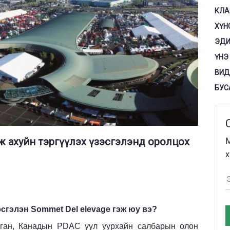
КЛА
ХҮН
ЭДИ
ҮНЭ
ВИД
БУС
 ахуйн тэргүүлэх үзэсгэлэнд оролцох
М
х
эсгэлэн
Sommet Del elevage
гэж юу вэ?
лган, Канадын
PDAC
уул уурхайн салбарын олон