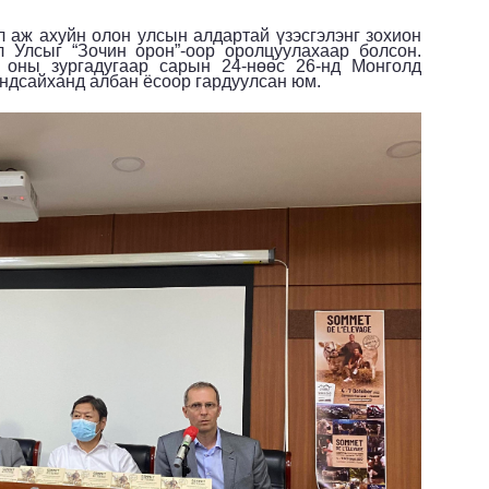
л аж ахуйн олон улсын алдартай үзэсгэлэнг зохион
л Улсыг “Зочин орон”-оор оролцуулахаар болсон.
оны зургадугаар сарын 24-нөөс 26-нд Монголд
ндсайханд албан ёсоор гардуулсан юм.