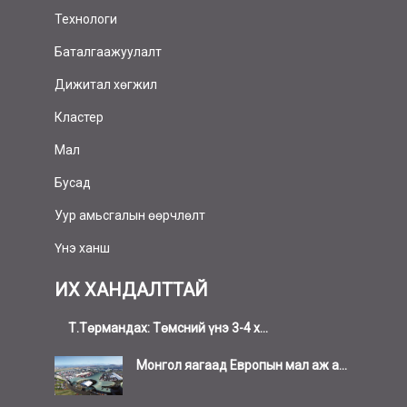
Технологи
Баталгаажуулалт
Дижитал хөгжил
Кластер
Мал
Бусад
Уур амьсгалын өөрчлөлт
Үнэ ханш
ИХ ХАНДАЛТТАЙ
Т.Төрмандах: Төмсний үнэ 3-4 х...
Монгол яагаад Европын мал аж а...