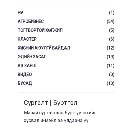
НҮҮР
(1)
АГРОБИЗНЕС
(54)
ТОГТВОРТОЙ ХӨГЖИЛ
(5)
КЛАСТЕР
(6)
ХҮНСНИЙ АЮУЛГҮЙ БАЙДАЛ
(12)
ЭДИЙН ЗАСАГ
(19)
ҮНЭ ХАНШ
(11)
ВИДЕО
(0)
БУСАД
(10)
Сургалт | Бүртгэл
Манай сургалтанд бүртгүүлэхийг
хүсвэл и-мэйл ээ үлдээнэ үү ...