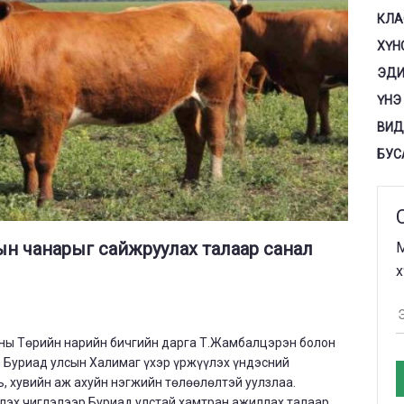
КЛА
ХҮН
ЭДИ
ҮНЭ
ВИД
БУС
н чанарыг сайжруулах талаар санал
М
х
амны Төрийн нарийн бичгийн дарга Т.Жамбалцэрэн болон
 Буриад улсын Халимаг үхэр үржүүлэх үндэсний
ь, хувийн аж ахуйн нэгжийн төлөөлөлтэй уулзлаа.
лэх чиглэлээр Буриад улстай хамтран ажиллах талаар