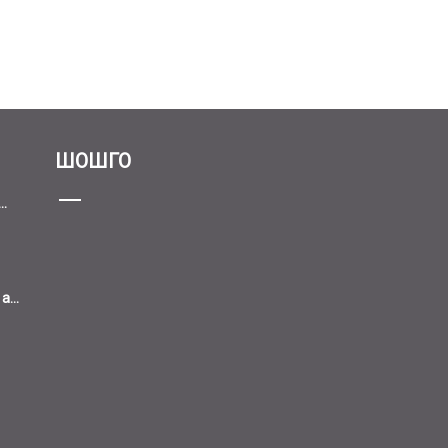
ШОШГО
..
...