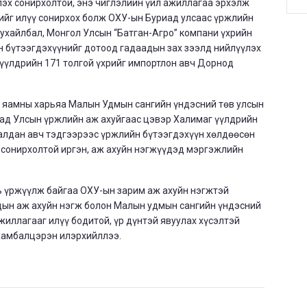
эх сонирхолтой, энэ чиглэлийн үйл ажиллагаа эрхэлж
рийг илүү сонирхох болж ОХУ-ын Буриад улсаас үржлийн
ухайлбал, Монгол Улсын “Батган-Агро” компани үхрийн
н бүтээгдэхүүнийг дотоод гадаадын зах зээлд нийлүүлэх
 үүлдрийн 171 толгой үхрийг импортлон авч Дорнод
йн яамны харьяа Малын Удмын сангийн үндэсний төв улсын
иад Улсын үржлийн аж ахуйгаас цэвэр Халимаг үүлдрийн
удалдан авч тэдгээрээс үржлийн бүтээгдэхүүн хөлдөөсөн
х сонирхолтой иргэн, аж ахуйн нэгжүүдэд мэргэжлийн
ь үржүүлж байгаа ОХУ-ын зарим аж ахуйн нэгжтэй
дын аж ахуйн нэгж болон Малын удмын сангийн үндэсний
жиллагааг илүү бодитой, үр дүнтэй явуулах хүсэлтэй
.Жамбалцэрэн илэрхийллээ.