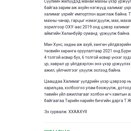
Сүүлийн жилүүдэд манай махны үхэр үржүүл
байгаа зарим аж ахуйн нэгжүүд халимаг үх
халимаг үхрийг импортлон ашиглаж байна. Т
махны чанар, гарцыг нэмэгдүүлж, мах, маха
зорилгоор ОХУ-аас 2019 онд цэвэр халимаг
аймгийн Хөлөнбуйр суманд үржүүлж байна.
Мөн Хүнс, хөдөө аж ахуй, хөнгөн үйлдвэри
төсвийн хөрөнгө оруулалтаар 2021 онд Бур
4 толгой өсвөр бух, 6 толгой өсвөр үнээг х
үр, хөврөл үр үйлдвэрлэн энэ үхэр үржүүлэ
ажил, үйлчилгээг үзүүлж эхлээд байна.
Цаашдаа Халимаг үүлдрийн үхэр цэврээр н
харилцаа, холбоогоо улам бэхжүүлж, дотоо
төвийн үйл ажиллагааг холбон өгч хамтын а
байгаагаа Төрийн нарийн бичгийн дарга Т
Эх сурвалж: ХХААХҮЯ