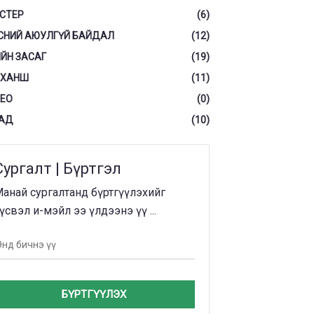
СТЕР
(6)
СНИЙ АЮУЛГҮЙ БАЙДАЛ
(12)
ЙН ЗАСАГ
(19)
 ХАНШ
(11)
ЕО
(0)
АД
(10)
Сургалт | Бүртгэл
анай сургалтанд бүртгүүлэхийг
үсвэл и-мэйл ээ үлдээнэ үү ...
БҮРТГҮҮЛЭХ