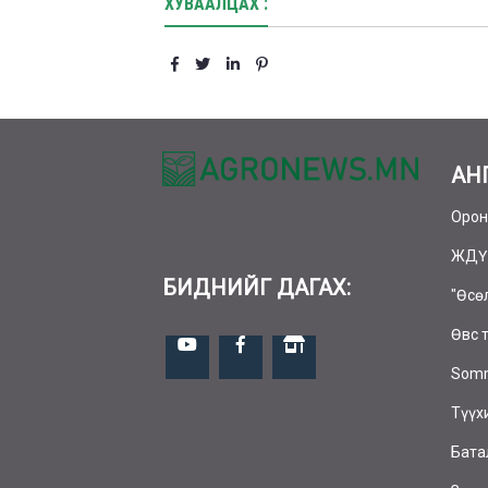
ХУВААЛЦАХ :
АН
Орон
ЖДҮ
БИДНИЙГ ДАГАХ:
"Өсө
Өвс 
Somm
Түүх
Бата