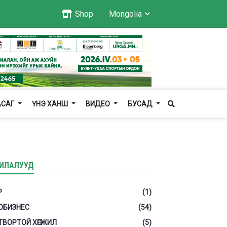
Shop
АСАГ
ҮНЭ ХАНШ
ВИДЕО
БУСАД
ИЛАЛУУД
Р
(1)
ОБИЗНЕС
(54)
ТВОРТОЙ ХӨГЖИЛ
(5)