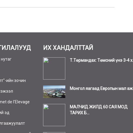
ГИЛАЛУУД
ИХ ХАНДАЛТТАЙ
 нутаг
Т.Төрмандах: Төмсний үнэ 3-4 х.
лт"-ийн зочин
Монгол яагаад Европын мал аж а
тэжээл
et de l'Elevage
МАЛЧИД ЖИЛД 60 САЯ МОД
ий эд
ТАРИХ Б...
лгаажуулалт