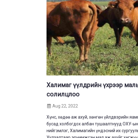
Халимаг үүлдрийн үхрээр малы
солилцлоо
Aug 22, 2022
Хүнс, хөдөө аж ахуй, хөнгөн үйлдвэрийн я
бусад холбогдох албан тушаалтнууд ОХУ-ын
нийгэмлэг, Халимагийн үндэсний их сургуул
Уулзалтаар эрчимжсэн мал аж ахуйг хөгжүү