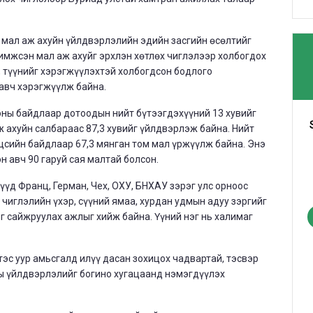
 мал аж ахуйн үйлдвэрлэлийн эдийн засгийн өсөлтийг
имжсэн мал аж ахуйг эрхлэн хөтлөх чиглэлээр холбогдох
ж, түүнийг хэрэгжүүлэхтэй холбогдсон бодлого
авч хэрэгжүүлж байна.
оны байдлаар дотоодын нийт бүтээгдэхүүний 13 хувийг
 ахуйн салбараас 87,3 хувийг үйлдвэрлэж байна. Нийт
цсийн байдлаар 67,3 мянган том мал үржүүлж байна. Энэ
эн авч 90 гаруй сая малтай болсон.
үд Франц, Герман, Чех, ОХУ, БНХАУ зэрэг улс орноос
 чиглэлийн үхэр, сүүний ямаа, хурдан удмын адуу зэргийг
г сайжруулах ажлыг хийж байна. Үүний нэг нь халимаг
тэс уур амьсгалд илүү дасан зохицох чадвартай, тэсвэр
ны үйлдвэрлэлийг богино хугацаанд нэмэгдүүлэх