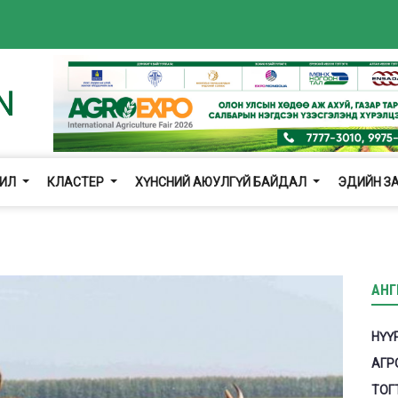
ЖИЛ
КЛАСТЕР
ХҮНСНИЙ АЮУЛГҮЙ БАЙДАЛ
ЭДИЙН З
АНГ
НҮҮ
АГР
ТОГ