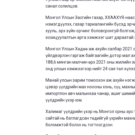
санал солилцов.
Монгол Улсын Засгийн газар, ХХААХҮЯ-наас
нэмэгдүүлэх, газар тариалангийн бүсэд эрч
хууль, эрх зүйн орчинг боловсронгуй болго
зохицуулалтын арга хэмжээг шат дараатай 
Монгол Улсын Хөдөө аж ахуйн салбар 2021 
үйлдвэрлэн гаргаж байгаагийн дотор мал аж
188,6 мянган малчин өрх 2021 оны жилийн э
онд улсын хэмжээгээр нийт 24 сая төл хүлэ
Манай улсын зарим томоохон аж ахуйн нэгжү
цэвэр үүлдрийн мах ноосны хонь, сүү, махны
импортлон авч малынхаа чанар, ашиг шимий
үүлдрийн үхэр юм.
Халимаг үүлдрийн үхэр нь Монгол орны эрс 
сайтай нь батлагдсан төдийгүй үхрийн мах
боломжтой болох нь тогтоогдсон.