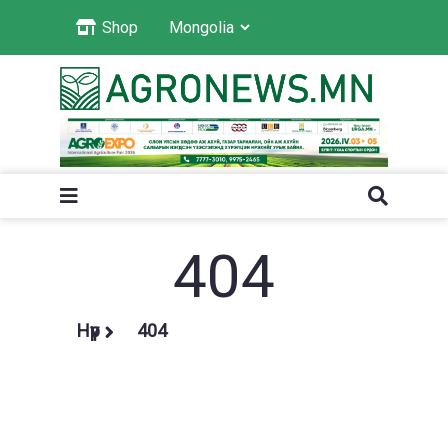
Shop
404
Нүүр
404