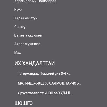
Хэрэгчлэгчийн боловсрол
Нүүр
Хөдөө аж ахуй
Санхүү
Баталгаажуулалт
Аялал жуулчлал
Мах
ИХ ХАНДАЛТТАЙ
Т.Төрмандах: Төмсний үнэ 3-4 х...
МАЛЧИД ЖИЛД 60 САЯ МОД ТАРИХ Б...
Эрүүл хооллолт: ҮНЭН ба ХУДАЛ...
ШОШГО