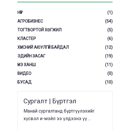
НҮҮР
(1)
АГРОБИЗНЕС
(54)
ТОГТВОРТОЙ ХӨГЖИЛ
(5)
КЛАСТЕР
(6)
ХҮНСНИЙ АЮУЛГҮЙ БАЙДАЛ
(12)
ЭДИЙН ЗАСАГ
(19)
ҮНЭ ХАНШ
(11)
ВИДЕО
(0)
БУСАД
(10)
Сургалт | Бүртгэл
Манай сургалтанд бүртгүүлэхийг
хүсвэл и-мэйл ээ үлдээнэ үү ...