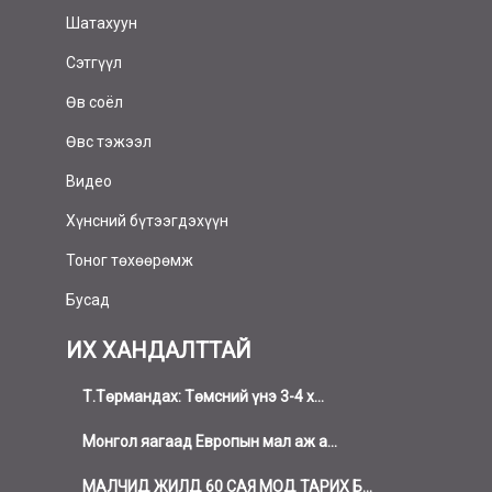
Шатахуун
Сэтгүүл
Өв соёл
Өвс тэжээл
Видео
Хүнсний бүтээгдэхүүн
Тоног төхөөрөмж
Бусад
ИХ ХАНДАЛТТАЙ
Т.Төрмандах: Төмсний үнэ 3-4 х...
Монгол яагаад Европын мал аж а...
МАЛЧИД ЖИЛД 60 САЯ МОД ТАРИХ Б...