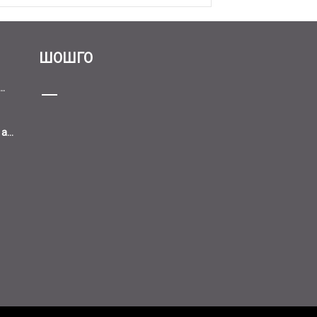
ШОШГО
..
...