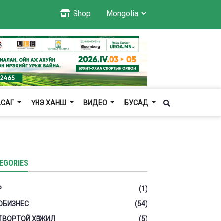
Shop
АСАГ
ҮНЭ ХАНШ
ВИДЕО
БУСАД
EGORIES
Р
(1)
ОБИЗНЕС
(54)
ТВОРТОЙ ХӨГЖИЛ
(5)