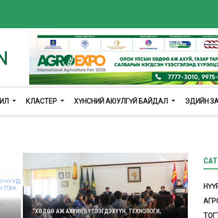
ЖИЛ
КЛАСТЕР
ХҮНСНИЙ АЮУЛГҮЙ БАЙДАЛ
ЭДИЙН З
CAT
НҮҮ
АГР
“ХӨДӨӨ АЖ АХУЙН БҮТЭЭГДЭХҮҮН, ТЕХНОЛОГИ,
ТОГ