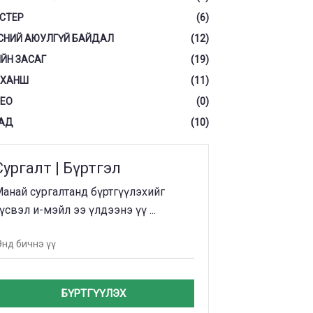
СТЕР
(6)
СНИЙ АЮУЛГҮЙ БАЙДАЛ
(12)
ЙН ЗАСАГ
(19)
 ХАНШ
(11)
ЕО
(0)
АД
(10)
Сургалт | Бүртгэл
анай сургалтанд бүртгүүлэхийг
үсвэл и-мэйл ээ үлдээнэ үү ...
БҮРТГҮҮЛЭХ