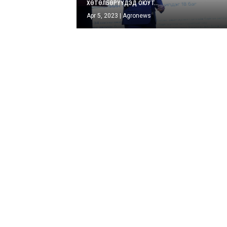
ХӨТӨЛБӨРҮҮДЭД ОЮУТ...
Apr 5, 2023
|
Agronews