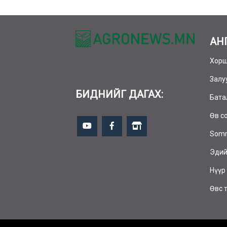
АН
Хор
Залу
БИДНИЙГ ДАГАХ:
Бата
Өв с
Somm
Эдий
Нүүр
Өвс 