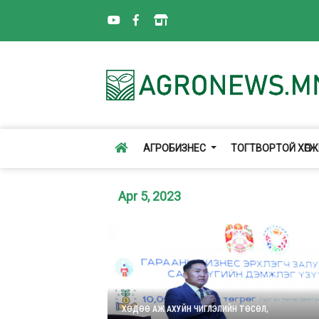
АГРОБИЗНЕС
ТОГТВОРТОЙ ХӨГ
Apr 5, 2023
ХӨДӨӨ АЖ АХУЙН ЧИГЛЭЛИЙН ТӨСӨЛ,