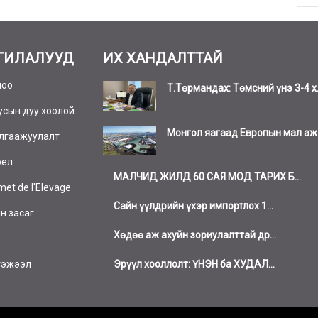
ГИЛАЛУУД
ИХ ХАНДАЛТТАЙ
шоо
Т.Төрмандах: Төмсний үнэ 3-4 х.
усын дуу хоолой
Монгол яагаад Европын мал аж а
лгаажуулалт
оёл
МАЛЧИД ЖИЛД 60 САЯ МОД ТАРИХ Б...
et de l'Elevage
Сайн үүлдрийн үхэр импортлох 1...
н засаг
Хөдөө аж ахуйн зориулалттай др...
Эрүүл хооллолт: ҮНЭН ба ХУДАЛ...
тэжээл