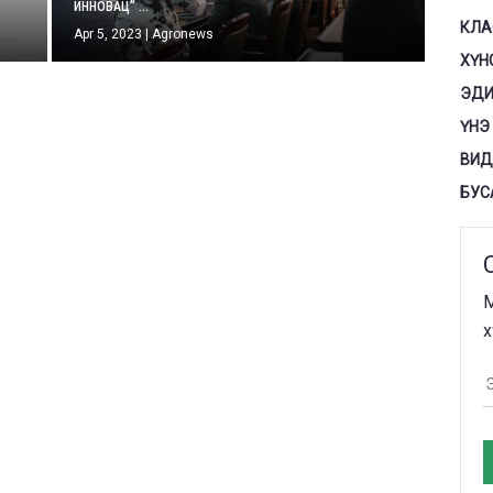
ИННОВАЦ” ...
КЛА
Apr 5, 2023
|
Agronews
ХҮН
ЭДИ
ҮНЭ
ВИД
БУС
М
х