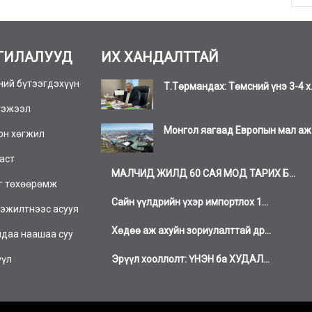
ГИЛАЛУУД
ИХ ХАНДАЛТТАЙ
ний бүтээгдэхүүн
Т.Төрмандах: Төмсний үнэ 3-4 х.
тэжээл
Монгол яагаад Европын мал аж а
он хөгжил
аст
МАЛЧИД ЖИЛД 60 САЯ МОД ТАРИХ Б...
г төхөөрөмж
Сайн үүлдрийн үхэр импортлох 1...
эжилтнээс асууя
Хөдөө аж ахуйн зориулалттай др...
даа наашаа суу
Эрүүл хооллолт: ҮНЭН ба ХУДАЛ...
үүл