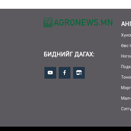
АН
Хүнс
Өвс 
БИДНИЙГ ДАГАХ:
Ного
Подк
Тоно
Мэрг
Малч
Сэтг