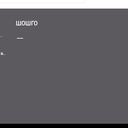
ШОШГО
..
...