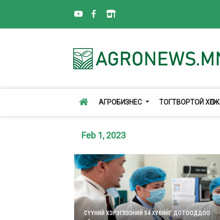
АГРОБИЗНЕС
ТОГТВОРТОЙ ХӨГ
Feb 1, 2023
СҮҮНИЙ ХЭРЭГЛЭЭНИЙ 54 ХУВИЙГ ДОТООДДОО