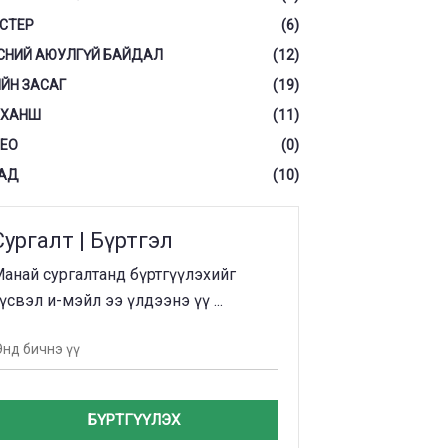
СТЕР
(6)
СНИЙ АЮУЛГҮЙ БАЙДАЛ
(12)
ЙН ЗАСАГ
(19)
 ХАНШ
(11)
ЕО
(0)
АД
(10)
Сургалт | Бүртгэл
анай сургалтанд бүртгүүлэхийг
үсвэл и-мэйл ээ үлдээнэ үү ...
БҮРТГҮҮЛЭХ