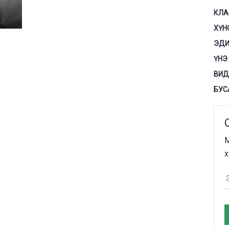
КЛА
ХҮН
ЭДИ
ҮНЭ
ВИД
БУС
М
х