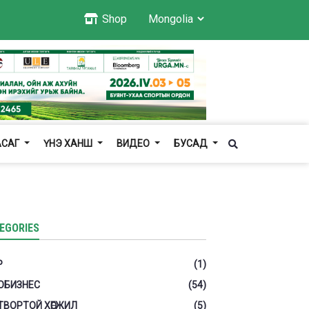
Shop
АСАГ
ҮНЭ ХАНШ
ВИДЕО
БУСАД
EGORIES
Р
(1)
ОБИЗНЕС
(54)
ТВОРТОЙ ХӨГЖИЛ
(5)