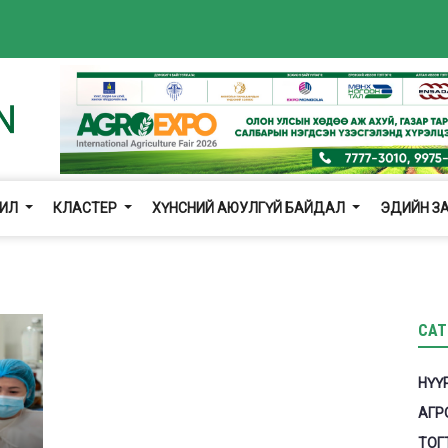
ЖИЛ
КЛАСТЕР
ХҮНСНИЙ АЮУЛГҮЙ БАЙДАЛ
ЭДИЙН З
CAT
НҮҮ
АГР
ТОГ