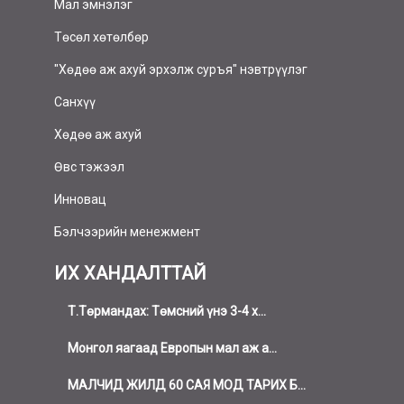
Мал эмнэлэг
Төсөл хөтөлбөр
"Хөдөө аж ахуй эрхэлж суръя" нэвтрүүлэг
Санхүү
Хөдөө аж ахуй
Өвс тэжээл
Инновац
Бэлчээрийн менежмент
ИХ ХАНДАЛТТАЙ
Т.Төрмандах: Төмсний үнэ 3-4 х...
Монгол яагаад Европын мал аж а...
МАЛЧИД ЖИЛД 60 САЯ МОД ТАРИХ Б...