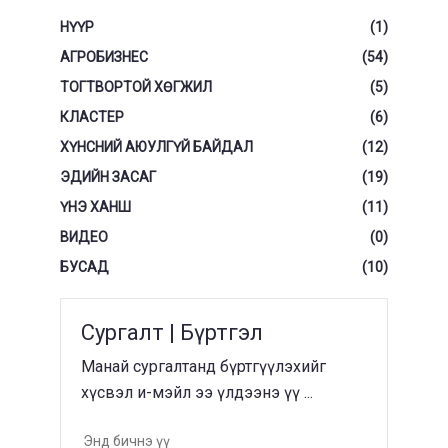
НҮҮР
(1)
АГРОБИЗНЕС
(54)
ТОГТВОРТОЙ ХӨГЖИЛ
(5)
КЛАСТЕР
(6)
ХҮНСНИЙ АЮУЛГҮЙ БАЙДАЛ
(12)
ЭДИЙН ЗАСАГ
(19)
ҮНЭ ХАНШ
(11)
ВИДЕО
(0)
БУСАД
(10)
Сургалт | Бүртгэл
Манай сургалтанд бүртгүүлэхийг
хүсвэл и-мэйл ээ үлдээнэ үү ...