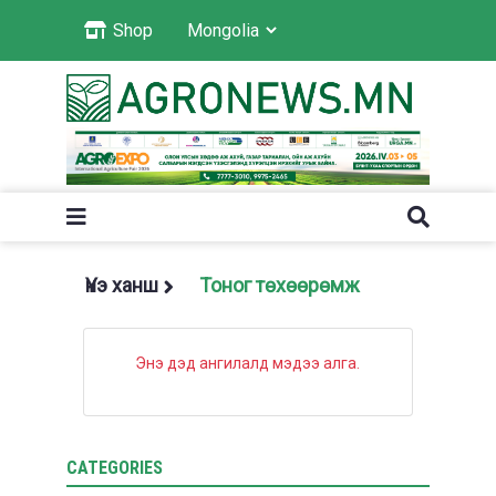
Shop
Үнэ ханш
Тоног төхөөрөмж
Энэ дэд ангилалд мэдээ алга.
CATEGORIES