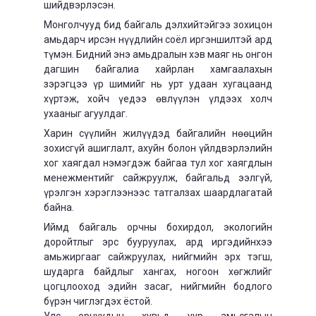
шийдвэрлэсэн.
Монголчууд бид байгаль дэлхийтэйгээ зохицон
амьдарч ирсэн нүүдлийн соёл иргэншилтэй ард
түмэн. Бидний энэ амьдралын хэв маяг нь онгон
дагшин байгалиа хайрлан хамгаалахын
зэрэгцээ үр шимийг нь урт удаан хугацаанд
хүртэж, хойч үедээ өвлүүлэн үлдээх холч
ухааныг агуулдаг.
Харин сүүлийн жилүүдэд байгалийн нөөцийн
зохисгүй ашиглалт, ахуйн болон үйлдвэрлэлийн
хог хаягдал нэмэгдэж байгаа тул хог хаягдлын
менежментийг сайжруулж, байгальд ээлгүй,
үрэлгэн хэрэглээнээс татгалзах шаардлагатай
байна.
Иймд байгаль орчны бохирдол, экологийн
доройтлыг эрс бууруулах, ард иргэдийнхээ
амьжиргааг сайжруулах, нийгмийн эрх тэгш,
шударга байдлыг хангах, ногоон хөгжлийг
цогцлооход эдийн засаг, нийгмийн бодлого
бүрэн чиглэгдэх ёстой.
Улс орнуудын хувьд уур амьсгалын