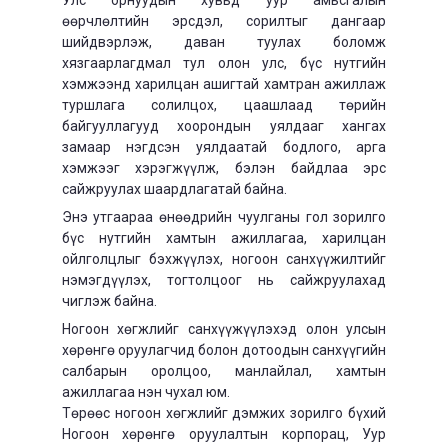
өөрчлөлтийн эрсдэл, сорилтыг дангаар
шийдвэрлэж, даван туулах боломж
хязгаарлагдмал тул олон улс, бүс нутгийн
хэмжээнд харилцан ашигтай хамтран ажиллаж
туршлага солилцох, цаашлаад төрийн
байгууллагууд хоорондын уялдааг хангах
замаар нэгдсэн уялдаатай бодлого, арга
хэмжээг хэрэгжүүлж, бэлэн байдлаа эрс
сайжруулах шаардлагатай байна.
Энэ утгаараа өнөөдрийн чуулганы гол зорилго
бүс нутгийн хамтын ажиллагаа, харилцан
ойлголцлыг бэхжүүлэх, ногоон санхүүжилтийг
нэмэгдүүлэх, тогтолцоог нь сайжруулахад
чиглэж байна.
Ногоон хөгжлийг санхүүжүүлэхэд олон улсын
хөрөнгө оруулагчид болон дотоодын санхүүгийн
салбарын оролцоо, манлайлал, хамтын
ажиллагаа нэн чухал юм.
Төрөөс ногоон хөгжлийг дэмжих зорилго бүхий
Ногоон хөрөнгө оруулалтын корпорац, Уур