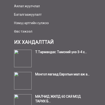
Аялал жуулчлал
Баталгаажуулалт
Нэмүү өртгийн сүлжээ
Өвс тэжээл
ИХ ХАНДАЛТТАЙ
Т.Төрмандах: Төмсний үнэ 3-4 х...
Монгол яагаад Европын мал аж а...
МАЛЧИД ЖИЛД 60 САЯ МОД
ТАРИХ Б...