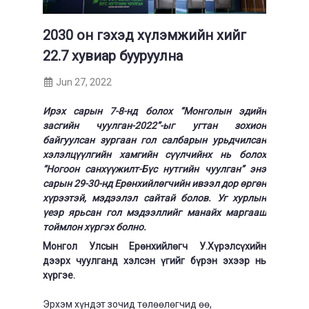
2030 он гэхэд хүлэмжийн хийг
22.7 хувиар бууруулна
Jun 27, 2022
Ирэх сарын 7-8-нд болох “Монголын эдийн
засгийн чуулган-2022”-ыг угтан зохион
байгуулсан зургаан гол салбарын урьдчилсан
хэлэлцүүлгийн хамгийн сүүлчийнх нь болох
“Ногоон санхүүжилт-Бүс нутгийн чуулган” энэ
сарын 29-30-нд Ерөнхийлөгчийн ивээл дор өргөн
хүрээтэй, мэдээлэл сайтай болов. Уг хурлын
үеэр ярьсан гол мэдээллийг манайх маргааш
тоймлон хүргэх болно.
Монгол Улсын Ерөнхийлөгч У.Хүрэлсүхийн
дээрх чуулганд хэлсэн үгийг бүрэн эхээр нь
хүргэе.
Эрхэм хүндэт зочид төлөөлөгчид өө,