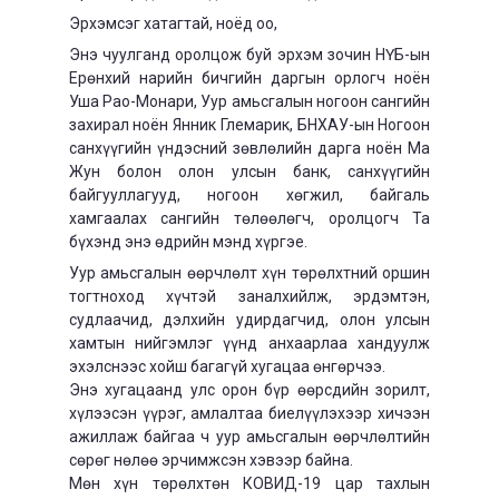
Эрхэмсэг хатагтай, ноёд оо,
Энэ чуулганд оролцож буй эрхэм зочин НҮБ-ын
Ерөнхий нарийн бичгийн даргын орлогч ноён
Уша Рао-Монари, Уур амьсгалын ногоон сангийн
захирал ноён Янник Глемарик, БНХАУ-ын Ногоон
санхүүгийн үндэсний зөвлөлийн дарга ноён Ма
Жун болон олон улсын банк, санхүүгийн
байгууллагууд, ногоон хөгжил, байгаль
хамгаалах сангийн төлөөлөгч, оролцогч Та
бүхэнд энэ өдрийн мэнд хүргэе.
Уур амьсгалын өөрчлөлт хүн төрөлхтний оршин
тогтноход хүчтэй заналхийлж, эрдэмтэн,
судлаачид, дэлхийн удирдагчид, олон улсын
хамтын нийгэмлэг үүнд анхаарлаа хандуулж
эхэлснээс хойш багагүй хугацаа өнгөрчээ.
Энэ хугацаанд улс орон бүр өөрсдийн зорилт,
хүлээсэн үүрэг, амлалтаа биелүүлэхээр хичээн
ажиллаж байгаа ч уур амьсгалын өөрчлөлтийн
сөрөг нөлөө эрчимжсэн хэвээр байна.
Мөн хүн төрөлхтөн КОВИД-19 цар тахлын