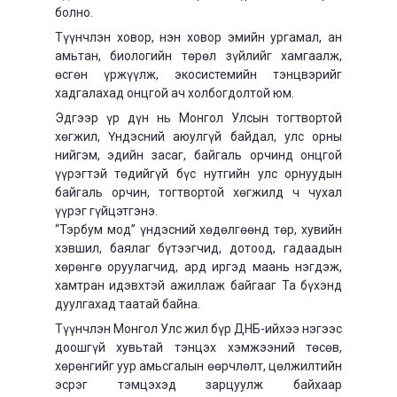
болно.
Түүнчлэн ховор, нэн ховор эмийн ургамал, ан
амьтан, биологийн төрөл зүйлийг хамгаалж,
өсгөн үржүүлж, экосистемийн тэнцвэрийг
хадгалахад онцгой ач холбогдолтой юм.
Эдгээр үр дүн нь Монгол Улсын тогтвортой
хөгжил, Үндэсний аюулгүй байдал, улс орны
нийгэм, эдийн засаг, байгаль орчинд онцгой
үүрэгтэй төдийгүй бүс нутгийн улс орнуудын
байгаль орчин, тогтвортой хөгжилд ч чухал
үүрэг гүйцэтгэнэ.
“Тэрбум мод” үндэсний хөдөлгөөнд төр, хувийн
хэвшил, баялаг бүтээгчид, дотоод, гадаадын
хөрөнгө оруулагчид, ард иргэд маань нэгдэж,
хамтран идэвхтэй ажиллаж байгааг Та бүхэнд
дуулгахад таатай байна.
Түүнчлэн Монгол Улс жил бүр ДНБ-ийхээ нэгээс
доошгүй хувьтай тэнцэх хэмжээний төсөв,
хөрөнгийг уур амьсгалын өөрчлөлт, цөлжилтийн
эсрэг тэмцэхэд зарцуулж байхаар