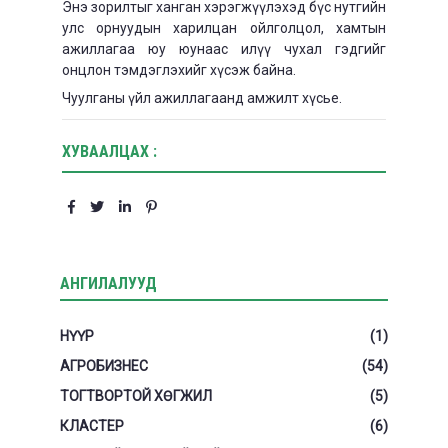
Энэ зорилтыг ханган хэрэгжүүлэхэд бүс нутгийн
улс орнуудын харилцан ойлголцол, хамтын
ажиллагаа юу юунаас илүү чухал гэдгийг
онцлон тэмдэглэхийг хүсэж байна.
Чуулганы үйл ажиллагаанд амжилт хүсье.
ХУВААЛЦАХ :
АНГИЛАЛУУД
НҮҮР
(1)
АГРОБИЗНЕС
(54)
ТОГТВОРТОЙ ХӨГЖИЛ
(5)
КЛАСТЕР
(6)