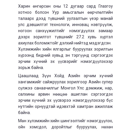
Харин өнгөрсөн оны 12 дугаар сард Глазгоу
хотноо болсон Уур амьсгалын өөрчлөлтийн
талаарх дээд түвшний уулзалтын үеэр манай
улс дэвшилтэт технологи, инновац нэвтрүүлж,
ногоон санхүүжилтийг нэмэгдүүлэх замаар
дээрх зорилтот түвшнийг 27.2 хувь хүртэл
ахиулах боломжтойг дэлхий нийтэд мэдэгдсэн.
Хүлэмжийн хийн ялгарлыг бууруулах зорилтын
хүрээнд бидний хувьд эн тэргүүнд сэргээгдэх
эрчим хүчний эх үүсвэрийг нэмэгдүүлэхээр
зорьж байна.
Цаашлаад Зүүн Хойд Азийн эрчим хүчний
хангамжийг сайжруулах зорилгоор Азийн супер
сүлжээ санаачилгыг Монгол Улс дэмжиж, нар,
салхины арвин нөөцөө ашиглан сэргээгдэх
эрчим хүчний эх үүсвэрээ нэмэгдүүлэхээр бүс
нутгийн орнуудтай идэвхтэй хамтран ажиллаж
байна.
Мөн хүлэмжийн хийн шингээлтийг нэмэгдүүлэх,
ойн хомсдол, доройтлыг бууруулах, нөхөн