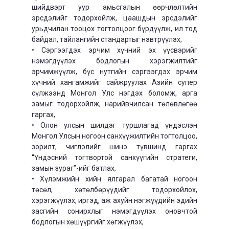
шийдвэрт уур амьсгалын өөрчлөлтийн
эрсдэлийг тодорхойлж, цаашдын эрсдэлийг
урьдчилан тооцох тогтолцоог бүрдүүлж, ил тод
байдал, тайлангийн стандартыг нэвтрүүлэх,
• Сэргээгдэх эрчим хүчний эх үүсвэрийг
нэмэгдүүлэх бодлогын хэрэгжилтийг
эрчимжүүлж, бүс нутгийн сэргээгдэх эрчим
хүчний хангамжийг сайжруулах Азийн супер
сүлжээнд Монгол Улс нэгдэх боломж, арга
замыг тодорхойлж, нарийвчилсан төлөвлөгөө
гаргах,
• Олон улсын шилдэг туршлагад үндэслэн
Монгол Улсын ногоон санхүүжилтийн тогтолцоо,
зорилт, чиглэлийг шинэ түвшинд гаргах
“Үндэсний тогтвортой санхүүгийн стратеги,
замын зураг”-ийг батлах,
• Хүлэмжийн хийн ялгарал багатай ногоон
төсөл, хөтөлбөрүүдийг тодорхойлох,
хэрэгжүүлэх, иргэд, аж ахуйн нэгжүүдийн эдийн
засгийн сонирхлыг нэмэгдүүлэх оновчтой
бодлогын хөшүүргийг хөгжүүлэх,