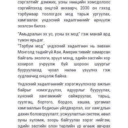
сэргэлтийг дэмжих, усны нөөцийн хомсдолоос
сэргийлэхэд онцгой анхаарч, 2030 он гэхэд
тэрбумаар тоологдох мод тарьж ургуулах,
хамгаалах үндэсний хөдөлгөөнийг өрнүүлж
эхэлсэн билээ.
“Амьдралын эх ус, усны эх мод” гэж манай ард
түмэн ярьдаг.
“Тэрбум мод“ үндэсний хөдөлгөөн нь зөвхөн
Монголд төдийгүй Ази, Америк тивийг хамарсан
байгаль экологи, эрүүл мэнд, эдийн засгийн хор
хохирол учруулж буй шороон шуургыг
бууруулахад чухал нөлөө үзүүлнэ гэж
судлаачид онцолж байна.
Үндэсний хөдөлгөөнийг хэрэгжүүлснээр ажлын
байрыг нэмэгдүүлэх, ядуурлыг бууруулах,
хүнсний хангамжийг сайжруулах, тарьц,
суулгац, бортого, бордоо, хашаа, ургамал
хамгааллын бодисын үйлдвэрлэл, хог хаягдлын
дахин боловсруулалт, усжуулалтын систем, өвөл
зуны хүлэмж, зоорь байгуулах зэрэг нийгэм,
эдийн засгийн олон төрлийн үр өгөөж авчрах