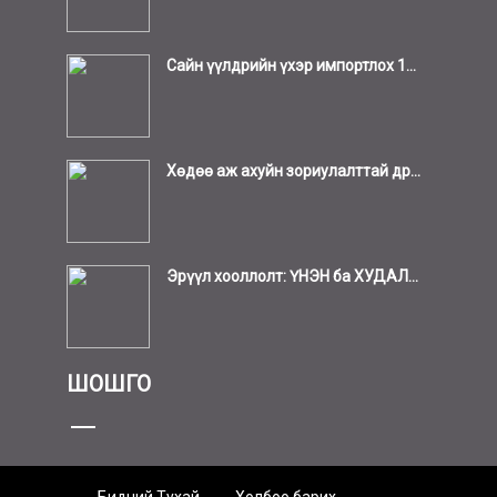
Сайн үүлдрийн үхэр импортлох 1...
Хөдөө аж ахуйн зориулалттай др...
Эрүүл хооллолт: ҮНЭН ба ХУДАЛ...
ШОШГО
Бидний Тухай
Холбоо барих