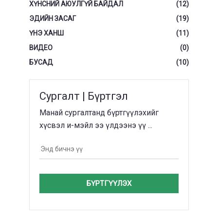
ХҮНСНИЙ АЮУЛГҮЙ БАЙДАЛ
(12)
ЭДИЙН ЗАСАГ
(19)
ҮНЭ ХАНШ
(11)
ВИДЕО
(0)
БУСАД
(10)
Сургалт | Бүртгэл
Манай сургалтанд бүртгүүлэхийг
хүсвэл и-мэйл ээ үлдээнэ үү ...
БҮРТГҮҮЛЭХ