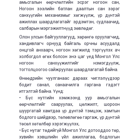
амьсгалын өөрчлөлтийн эсрэг ногоон сан,
Ногоон зээлийн батлан даалтын сан зэрэг
санхүүгийн механизмыг хөгжүүлж, үр дүнтэй
ажиллах шаардлагатайг эрдэмтэн, судлаачид,
салбарын мэргэжилтнүүд зөвлөдөг.
Олон улсын байгууллагууд, хөрөнгө оруулагчид,
хандивлагч орнууд байгаль орчны асуудалд
онцгой анхаарч, ногоон хөгжилд тэргүүлэх ач
холбогдол өгөх болсон энэ цаг үед Монгол Улс
ногоон санхүүжилтийг нэмэгдүүлж,
тогтолцоогоо сайжруулах шаардлагатай байна.
Өнөөдрийн чуулганаас дараах чиглэлүүдээр
бодит санал, санаачилга гаргана гэдэгт
итгэлтэй байна. Үүнд:
• Бүс нутгийн хэмжээнд уур амьсгалын
өөрчлөлтийг сааруулах, цөлжилт, шороон
шуургатай хамтдаа үр дүнтэй тэмцэж, хамтын
бодлого шийдвэр, төлөвлөгөө гаргаж, үр дүнтэй
төсөл хөтөлбөр хэрэгжүүлэх,
• Бүс нутаг төдийгүй Монгол Улс дотооддоо төр,
хувийн хэвшлийн үйл ажиллагаа, бодлогын