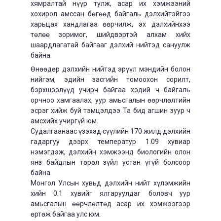
хямралтай нүүр тулж, асар их хэмжээний
хохирол амссан бөгөөд байгаль дэлхийтэйгээ
харьцах хандлагаа өөрчилж, эх дэлхийнхээ
төлөө зоримог, шийдвэртэй алхам хийх
шаардлагатай байгааг дэлхий нийтэд сануулж
байна.
Өнөөдөр дэлхийн нийтэд эрүүл мэндийн болон
нийгэм, эдийн засгийн томоохон сорилт,
бэрхшээлүүд учирч байгаа хэдий ч байгаль
орчноо хамгаалах, уур амьсгалын өөрчлөлтийн
эсрэг хийж буй тэмцэлдээ Та бид агшин зуур ч
амсхийх учиргүй юм.
Судалгаанаас үзэхэд сүүлийн 170 жилд дэлхийн
гадаргуу дээрх температур 1.09 хувиар
нэмэгдэж, дэлхийн хэмжээнд биологийн олон
янз байдлын төрөл зүйл устан үгүй болсоор
байна.
Монгол Улсын хувьд дэлхийн нийт хүлэмжийн
хийн 0.1 хувийг ялгаруулдаг боловч уур
амьсгалын өөрчлөлтөд асар их хэмжээгээр
өртөж байгаа улс юм.