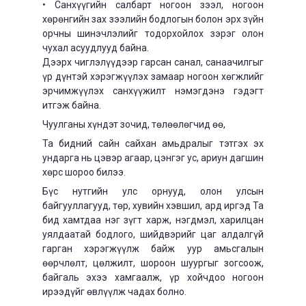
• Санхүүгийн салбарт ногоон зээл, ногоон
хөрөнгийн зах зээлийн бодлогын болон эрх зүйн
орчны шинэчлэлийг тодорхойлох зэрэг олон
чухал асуудлууд байна.
Дээрх чиглэлүүдээр гарсан санал, санаачилгыг
үр дүнтэй хэрэгжүүлэх замаар ногоон хөгжлийг
эрчимжүүлэх санхүүжилт нэмэгдэнэ гэдэгт
итгэж байна.
Чуулганы хүндэт зочид, төлөөлөгчид өө,
Та бидний сайн сайхан амьдралыг тэтгэх эх
ундарга нь цэвэр агаар, цэнгэг ус, ариун дагшин
хөрс шороо билээ.
Бүс нутгийн улс орнууд, олон улсын
байгууллагууд, төр, хувийн хэвшил, ард иргэд Та
бид хамтдаа нэг зүгт харж, нэгдмэл, харилцан
уялдаатай бодлого, шийдвэрийг цаг алдалгүй
гарган хэрэгжүүлж байж уур амьсгалын
өөрчлөлт, цөлжилт, шороон шуургыг зогсоож,
байгаль эхээ хамгаалж, үр хойчдоо ногоон
ирээдүйг өвлүүлж чадах болно.