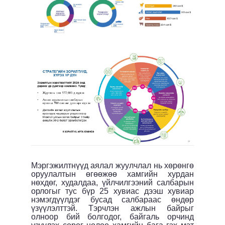
Мэргэжилтнүүд аялал жуулчлал нь х
өрөнгө
оруулалтын өгөөжөө хамгийн хурдан
нөхдөг, худалдаа, үйлчилгээний салбарын
орлогыг тус бүр 25 хувиас дээш хувиар
нэм
э
гдүүлдэг
бусад салбараас өндөр
үзүүлэлт
тэй
. Тэрчлэн ажлын байрыг
олноор бий болгодог, байгаль орчинд