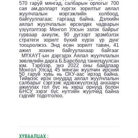
570 гаруй мянгад, салбарын орлогыг 700
сая ам.долларт хүргэх зорилтыг аялал
жуулчлалын мэргэжлийн холбоод,
байгууллагаас гаргаад байна. Дэлхийн
аялал жуулчлалын өрсөлдөх чадварын
үзүүлэлтээр Монгол Улсын эзлэх байрыг
гурваар ахиулж, 90 дүгээрт эрэмбэлэх
стратеги зорилт бүхий хүрэх үр дүнг
тооцоолжээ. Энд есөн зорилт тавин, 41
ажил зохион байгуулахаар байгааг
МҮХА
Ү
Т-ын
дэргэдэх
Аялал жуулчлалын
зөвлөлийн дарга
Б.
Барсболд
танилцуулсан
юм. Тэрбээр, энэ 2022 оны байдлаар
Монгол Улсад 45 мянган жуулчин ирсний
50 гаруй хувь нь ОХУ-аас ирээд байна.
Тиймээс ирэх онуудад аялал жуулчлалын
салбарыг сэргээж идэвхжүүлэхэд анхаарч
ажиллах гол бүс нь хөрш орнууд болон
БНСУ зэрэг бүс нутгийн жуулчид байна
гэдгийг тодотголоо.
ХУВААЛЦАХ :