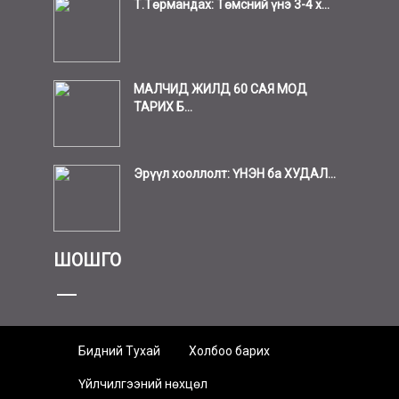
Т.Төрмандах: Төмсний үнэ 3-4 х...
МАЛЧИД ЖИЛД 60 САЯ МОД
ТАРИХ Б...
Эрүүл хооллолт: ҮНЭН ба ХУДАЛ...
ШОШГО
Бидний Тухай
Холбоо барих
Үйлчилгээний нөхцөл