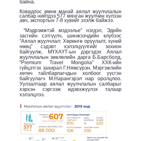
байна
.
Ковидоос өмнө манай аялал жуулчлалын
салбар нийтдээ 577 мянган жуулчин хүлээн
авч, экспортын 7-8 хувийг эзэлж байжээ.
“Мэдрэмжтэй мэдээлье” нэгдэл, Эдийн
засгийн сэтгүүлч, шинжээчдийн клубээс
“Аялал жуулчлал: Хөрөнгө оруулалт, хүний
нөөц” сэдэвт хэлэлцүүлгийг зохион
байгуулж,
МҮХА
Ү
Т-ын
дэргэдэх
Аялал
жуулчлалын зөвлөлийн дарга Б.Барсболд,
“
Premium Travel Mongolia
”
ХХК-ийн
гүйцэтгэх захирал
Г.Нямсүрэн
, Мэргэжлийн
хөтөч тайлбарлагчдын холбоог үүсгэн
байгуулагч М.Нарангэрэл
нар оролцлоо.
Уулзалтаар аялал жуулчлалын салбарыг
хэрхэн сэргээж идэвхжүүлэх талаар
хэлэлцлээ.