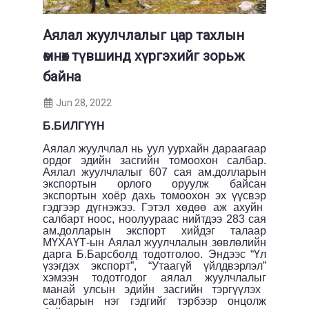
Аялал жуулчлалыг цар тахлын
өмнөх түвшинд хүргэхийг зорьж
байна
Jun 28, 2022
Б.БИЛГҮҮН
Аялал жуулчлал нь уул уурхайн дараагаар
ордог эдийн засгийн томоохон салбар.
Аялал жуулчлалыг 607 сая ам.долларын
экспортын орлого оруулж байсан
экспортын хоёр дахь томоохон эх үүсвэр
гэдгээр дүгнэжээ. Гэтэл хөдөө аж ахуйн
салбарт ноос, ноолуураас нийтдээ 283 сая
ам.долларын экспорт хийдэг талаар
МҮХАҮТ-ын Аялал жуулчлалын зөвлөлийн
дарга
Б.Барсболд тодотголоо. Эндээс
“Үл
үзэгдэх экспорт”, “Утаагүй үйлдвэрлэл”
хэмээн тодотго
дог
аялал жуулчлалы
г
манай улсын эдийн засгийн тэргүүлэх
салбарын нэг
гэдгийг тэрбээр онцолж