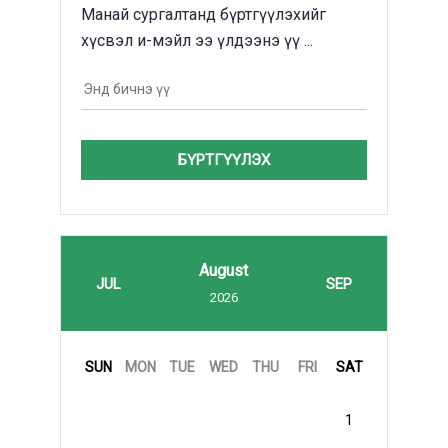
Манай сургалтанд бүртгүүлэхийг
хүсвэл и-мэйл ээ үлдээнэ үү ...
БҮРТГҮҮЛЭХ
August
JUL
SEP
2026
SUN
MON
TUE
WED
THU
FRI
SAT
1