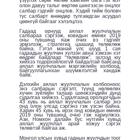
үзүүлэх сөрөг нөлөө хамгийн бага гэх мэт
олон давуу талыг өөртөө шингээсэн онцлог
салбар гэдгийг онцлов. Хэдий тийм боловч
тус салбарт өнөөдөр тулгамдсан асуудал
цөөнгүй бай
гааг хэлэлцлээ.
Гадаад орнууд аялал жуулчлалын
салбараа сэргээж, ковидын өмнөх 2019
оны түвшинд яаж очих вэ гэдгийг
эрмэлзэж, стратегиа цаашид төлөвлөж
байна. Гэтэл манай улс шууд 1 сая
гадаадын жуулчин хүлээн авна хэмээн хэт
өөдрөг байдлаар “төлөвлөж”, эхлээд юу
хийхээ тодорхойлохгүй байдалтай байсанд
аялал жуулчлалын мэргэжлийн холбоод,
байгууллагынхан шүүмжлэлтэй хандаж
байв.
Дэлхийн аялал жуулчлалын холбооноос
энэ салбарын сэргэлт, түүнд нөлөөлөх
хүчин зүйлийн талаар шинжээчдийн дунд
судалгаа хийжээ. Судалгаанд оролцогчдын
43 хувь нь аялал жуучлалын салбар энэ
онд олон улсад сэргэнэ гэж үзсэн байна.
Харин 45 хувь нь ирэх онд ковидын өмнөх
2019 оны түвшинд очно гэж хариулжээ.
Ази, Номхон далайн бүс нутгийн хувьд
аялал жуулчлал арай хожуу сэргэх
төлөвтэй байгаа аж.
Монгол улсын хувьд гаднын жуулчдын тоог