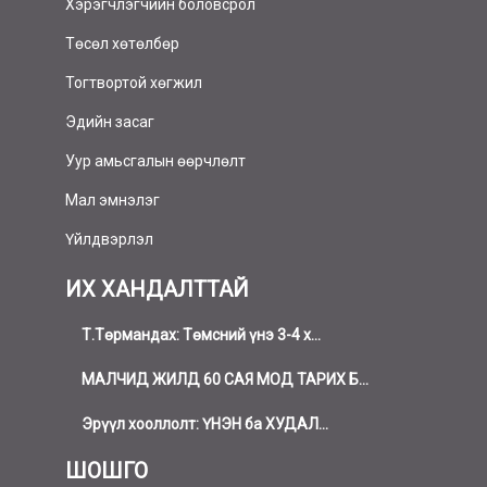
Хэрэгчлэгчийн боловсрол
Төсөл хөтөлбөр
Тогтвортой хөгжил
Эдийн засаг
Уур амьсгалын өөрчлөлт
Мал эмнэлэг
Үйлдвэрлэл
ИХ ХАНДАЛТТАЙ
Т.Төрмандах: Төмсний үнэ 3-4 х...
МАЛЧИД ЖИЛД 60 САЯ МОД ТАРИХ Б...
Эрүүл хооллолт: ҮНЭН ба ХУДАЛ...
ШОШГО