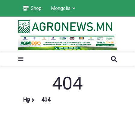
Shop
404
Нүүр
404