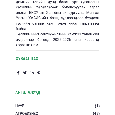
дэмжих төвийн дунд болон урт хугацааны
хөгжлийн төлөвлөгөөг боловсруулах зэрэг
ажлыг БНСУ-ын Хангёны их сургууль, Монгол
Улсын ХААИС-ийн багш, судлаачдаас бүрдсэн
төслийн багийн хамт олон хийж гүйцэтгээд
байна.
Төслийн нийт санхүүжилтийн хэмжээ таван сая
ам.доллар бөгөөд 2022-2026 оны хооронд
хэрэгжих юм.
ХУВААЛЦАХ :
АНГИЛАЛУУД
НҮҮР
(1)
АГРОБИЗНЕС
(47)