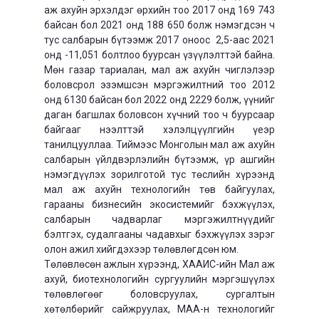
аж ахуйн эрхэлдэг өрхийн тоо 2017 онд 169 743
байсан бол 2021 онд 188 650 болж нэмэгдсэн ч
тус салбарын бүтээмж 2017 оноос 2,5-аас 2021
онд -11,051 болтлоо буурсан үзүүлэлттэй байна.
Мөн газар тариалан, мал аж ахуйн чиглэлээр
боловсрол эзэмшсэн мэргэжилтний тоо 2012
онд 6130 байсан бол 2022 онд 2229 болж, үүнийг
даган багшлах боловсон хүчний тоо ч буурсаар
байгааг нээлттэй хэлэлцүүлгийн үеэр
танилцууллаа. Тиймээс Монголын мал аж ахуйн
салбарын үйлдвэрлэлийн бүтээмж, үр ашгийн
нэмэгдүүлэх зорилготой тус төслийн хүрээнд
мал аж ахуйн технологийн төв байгуулах,
гарааны бизнесийн экосистемийг бэхжүүлэх,
салбарын чадварлаг мэргэжилтнүүдийг
бэлтгэх, судалгааны чадавхыг бэхжүүлэх зэрэг
олон ажил хийгдэхээр төлөвлөгдсөн юм.
Төлөвлөсөн ажлын хүрээнд, ХААИС-ийн Мал аж
ахуй, биотехнологийн сургуулийн мэргэшүүлэх
төлөвлөгөөг боловсруулах, сургалтын
хөтөлбөрийг сайжруулах, МАА-н технологийг