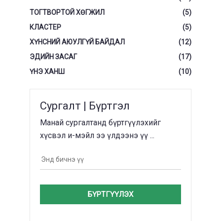
ТОГТВОРТОЙ ХӨГЖИЛ
(5)
КЛАСТЕР
(5)
ХҮНСНИЙ АЮУЛГҮЙ БАЙДАЛ
(12)
ЭДИЙН ЗАСАГ
(17)
ҮНЭ ХАНШ
(10)
Сургалт | Бүртгэл
Манай сургалтанд бүртгүүлэхийг
хүсвэл и-мэйл ээ үлдээнэ үү ...
БҮРТГҮҮЛЭХ