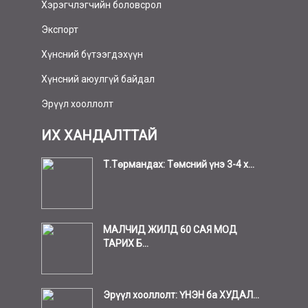
Хэрэгчлэгчийн боловсрол
Экспорт
Хүнсний бүтээгдэхүүн
Хүнсний аюулгүй байдал
Эрүүл хооллолт
ИХ ХАНДАЛТТАЙ
Т.Төрмандах: Төмсний үнэ 3-4 х...
МАЛЧИД ЖИЛД 60 САЯ МОД
ТАРИХ Б...
Эрүүл хооллолт: ҮНЭН ба ХУДАЛ...