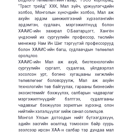
"Траст трейд" ХХК, Мал зүйч, үржүүлэгчдийн
холбоо, Монголын хүнсчдийн холбоо, Мал аж
ахуйн эрдэм шинжилгээний хүрээлэнгийн
эрдэмтэн, судлаач, мэргэжилтнүүд болон
ХААИС-ийн захирал О.Баатарцогт, Хангён
үндэсний их сургуулийн профессор, төслийн
менежер Нам Ин Шиг тэргүүтэй профессорууд
болон ХААИС-ийн багш, судлаачдын төлөөлөл
оролцлоо.
ХААИС-ийн Мал аж ахуй, биотехнологийн
сургуулийн сургалт, судалгаа, үйлдвэрлэл
хосолсон урт, богино хугацааны хөгжлийн
төлөвлөгөөг боловсруулж, Мал аж ахуйн
технологийн төв байгуулах, гарааны бизнесийн
экосистемийг бэхжүүлэх, салбарын чадварлаг
мэргэжилтнүүдийг бэлтгэх, судалгааны
чадавхыг бэхжүүлэх зорилгын хүрээнд олон
нийтийн хэлэлцүүлэг хийж санал солилцов.
Монгол Улсын дотоодын нийт бүтээгдэхүүн,
эдийн засгийн өсөлтөд томоохон байр суурь
эзэлсээр ирсэн ХАА-н салбар тэр дундаа мал