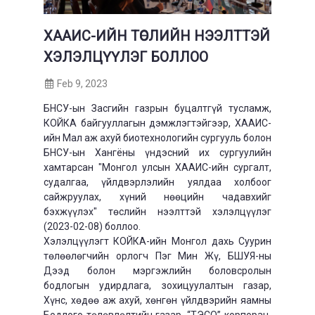
ХААИС-ИЙН ТӨСЛИЙН НЭЭЛТТЭЙ
ХЭЛЭЛЦҮҮЛЭГ БОЛЛОО
Feb 9, 2023
БНСУ-ын Засгийн газрын буцалтгүй тусламж,
КОЙКА байгууллагын дэмжлэгтэйгээр, ХААИС-
ийн Мал аж ахуй биотехнологийн сургууль болон
БНСУ-ын Хангёны үндэсний их сургуулийн
хамтарсан "Монгол улсын ХААИС-ийн сургалт,
судалгаа, үйлдвэрлэлийн уялдаа холбоог
сайжруулах, хүний нөөцийн чадавхийг
бэхжүүлэх" төслийн нээлттэй хэлэлцүүлэг
(2023-02-08) боллоо.
Хэлэлцүүлэгт КОЙКА-ийн Монгол дахь Суурин
төлөөлөгчийн орлогч Пэг Мин Жү, БШУЯ-ны
Дээд болон мэргэжлийн боловсролын
бодлогын удирдлага, зохицуулалтын газар,
Хүнс, хөдөө аж ахуй, хөнгөн үйлдвэрийн яамны
Бодлого төлөвлөлтийн газар, “ТЭСО” корпорац,