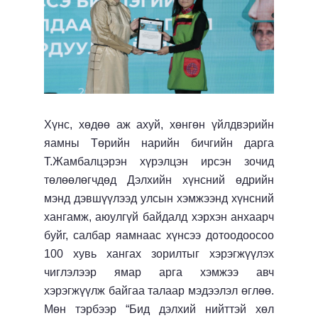
Хүнс, хөдөө аж ахуй, хөнгөн үйлдвэрийн
яамны Төрийн нарийн бичгийн дарга
Т.Жамбалцэрэн хүрэлцэн ирсэн зочид
төлөөлөгчдөд Дэлхийн хүнсний өдрийн
мэнд дэвшүүлээд улсын хэмжээнд хүнсний
хангамж, аюулгүй байдалд хэрхэн анхаарч
буйг, салбар яамнаас хүнсээ дотоодоосоо
100 хувь хангах зорилтыг хэрэгжүүлэх
чиглэлээр ямар арга хэмжээ авч
хэрэгжүүлж байгаа талаар мэдээлэл өглөө.
Мөн тэрбээр “Бид дэлхий нийттэй хөл