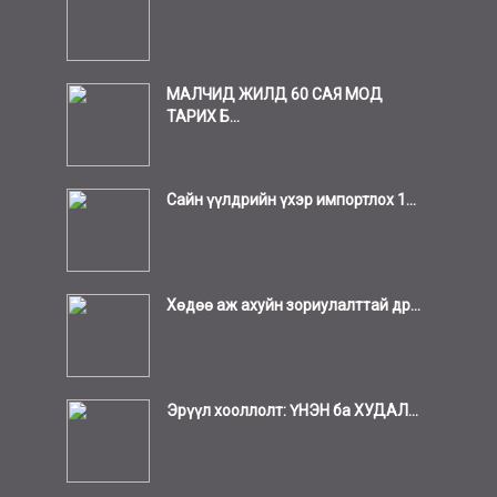
МАЛЧИД ЖИЛД 60 САЯ МОД
ТАРИХ Б...
Сайн үүлдрийн үхэр импортлох 1...
Хөдөө аж ахуйн зориулалттай др...
Эрүүл хооллолт: ҮНЭН ба ХУДАЛ...