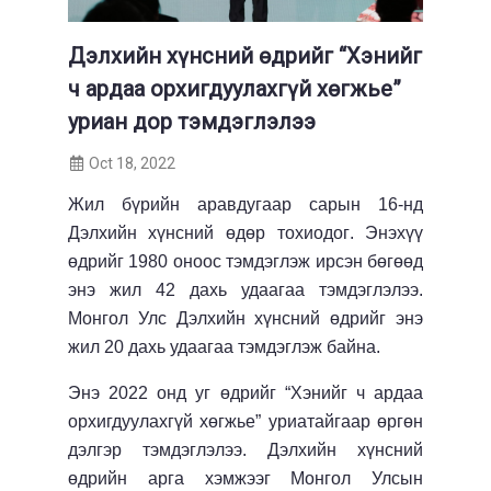
Дэлхийн хүнсний өдрийг “Хэнийг
ч ардаа орхигдуулахгүй хөгжье”
уриан дор тэмдэглэлээ
Oct 18, 2022
Жил бүрийн
аравдугаар
сарын 16-нд
Дэлхийн хүнсний өдөр тохиодог
. Энэхүү
өдрийг 1980 оноос тэмдэглэж ирсэн бөгөөд
энэ жил
42
дахь удаагаа тэмдэглэлээ.
Монгол Улс Дэлхийн хүнсний өдрийг энэ
жил
20
дахь удаагаа
тэмдэглэж байна.
Энэ 2022 онд уг өдрийг “Хэнийг ч ардаа
орхигдуулахгүй хөгжье” уриатайгаар өргөн
дэлгэр тэмдэглэлээ. Дэлхийн хүнсний
өдрийн а
рга хэмжээ
г
Монгол Улсын