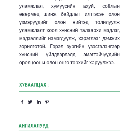
уламжлал, хүмүүсийн ахуй, соёлын
өвөрмөц шинж байдлыг илтгэсэн олон
үзмэрүүдийг олон нийтэд толилуулж
уламжлалт хоол хүнсний талаархи мэдлэг,
мэдээллийг нэмэгдүүлж, хэрэглээг дэмжих
зорилготой. Гэрэл зургийн үзэсгэлэнгээр
хүнсний үйлдвэрлэлд эмэгтэйчүүдийн
оролцооны олон өнгө төрхийг харуулж
ээ
.
ХУВААЛЦАХ :
АНГИЛАЛУУД