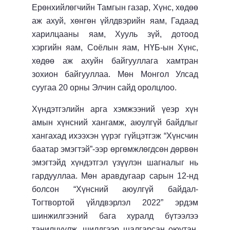
Ерөнхийлөгчийн Тамгын газар, Хүнс, хөдөө
аж ахуй, хөнгөн үйлдвэрийн яам, Гадаад
харилцааны яам, Хууль зүй, дотоод
хэргийн яам, Соёлын яам
, НҮБ-ын Хүнс,
хөдөө аж ахуйн байгууллага хамтран
зохион байгууллаа. Мөн Монгол Улсад
суугаа
20 орны Элчин сайд оролц
лоо.
Хүндэтгэлийн арга хэмжээний үеэр х
үн
амын хүнсний хангамж, аюулгүй байдлыг
хангахад ихээхэн үүрэг гүйцэтгэж “Хүнсчин
баатар эмэгтэй”-ээр өргөмжлөгдсөн
дөрвөн
эмэгтэйд хүндэтгэл үзүүлэн шагналыг нь
гардууллаа. Мөн
арав
дугаар сарын 12-нд
болсон “Хүнсний аюулгүй байдал-
Тогтвортой үйлдвэрлэл 2022” эрдэм
шинжилгээний бага хуралд бүтээлээ
танилцуулж, шилдгээр шалгарсан оюутан,