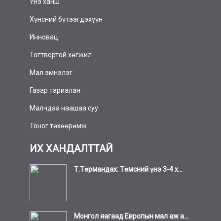
Үнэ ханш
Хүнсний бүтээгдэхүүн
Инновац
Тогтвортой хөгжил
Мал эмнэлэг
Газар тариалан
Малчдаа наашаа суу
Тоног төхөөрөмж
ИХ ХАНДАЛТТАЙ
Т.Төрмандах: Төмсний үнэ 3-4 х...
Монгол яагаад Европын мал аж а...