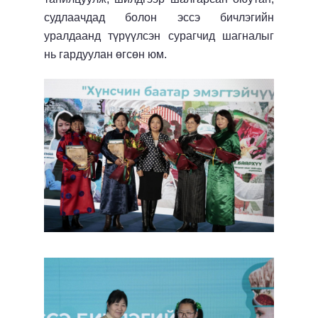
судлаачдад болон эссэ бичлэгийн
уралдаанд түрүүлсэн сурагчид шагналыг
нь гардуулан өгсөн юм.