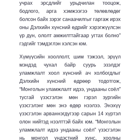
учрах эрсдлийг урьдчилан тооцож,
бодлого, арга хэмжээгээ төлөвлөдөг
болсон байх зэрэг санаачилгыг гаргаж ирэх
оны Дэлхийн хүнсний өдрийг хэрэгжүүлсэн
үр дүн, ололт амжилттайгаар угтах болно”
гэдгийг тэмдэглэн хэлсэн юм.
Хүмүүсийн хооллолт, шим тэжээл, эрүүл
мэндэд чухал байр суурь эзэлдэг
уламжлалт хоол хүнсний ач холбогдлыг
Дэлхийн хүнсний өдрөөр тодотгож,
“Монголын уламжлалт идээ, ундааны соёл”
тусгай үзэсгэлэн мөн гэрэл зургийн
үзэсгэлэнг
мөн энэ өдөр нээлээ. Энэхүү
үзэсгэлэн арваннэгдүгээр
сарын 14 хүртэл
олон нийтэд
нээлттэй байх
юм. “Монголын
уламжлалт идээ ундааны соёл” үзэсгэлэн
нь монгол үндэстний хүнс, хоолны