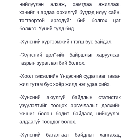
нийлүүлэн алхаж, хамтдаа ажиллаж,
хэнийг ч ардаа орхилгүй бүгдэд илүү сайн,
тогтвортой ирээдүйг бий болгох цаг
болжээ. Үүний тулд бид
-
Хүнсний хүртээмжийн тэгш бус байдал,
-
“
Х
үнсний цөл”-ийн байршлыг харуулсан
газрын зураглал бий болгох,
-
Хоол тэжээлийн Үндэсний судалгааг
таван
жил тутам бус
хоёр
жилд
нэг
удаа хийх,
-
Хүнсний аюулгүй байдлын статистик
үзүүлэлтийг тооцох аргачлалыг дэлхийн
жишиг болон бодит байдалд нийцүүлэн
алдаагүй тооцдог болох,
-
Хүнсний баталгаат байдлыг хангахад