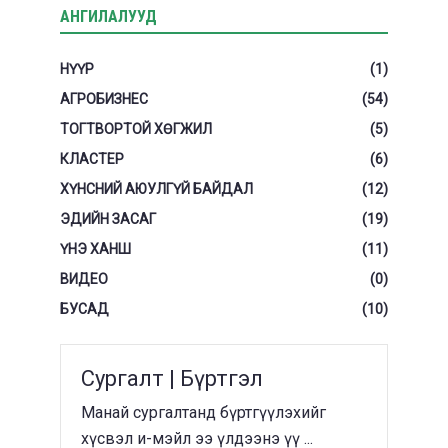
АНГИЛАЛУУД
НҮҮР
(1)
АГРОБИЗНЕС
(54)
ТОГТВОРТОЙ ХӨГЖИЛ
(5)
КЛАСТЕР
(6)
ХҮНСНИЙ АЮУЛГҮЙ БАЙДАЛ
(12)
ЭДИЙН ЗАСАГ
(19)
ҮНЭ ХАНШ
(11)
ВИДЕО
(0)
БУСАД
(10)
Сургалт | Бүртгэл
Манай сургалтанд бүртгүүлэхийг
хүсвэл и-мэйл ээ үлдээнэ үү ...