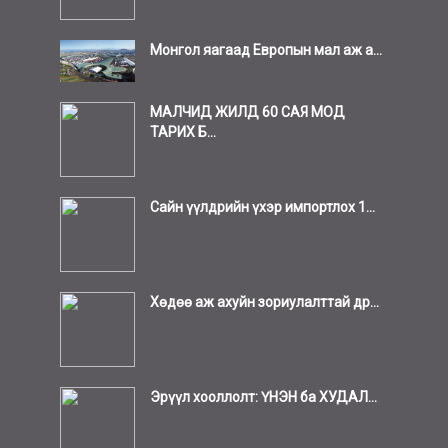
Монгол яагаад Европын мал аж а...
МАЛЧИД ЖИЛД 60 САЯ МОД
ТАРИХ Б...
Сайн үүлдрийн үхэр импортлох 1...
Хөдөө аж ахуйн зориулалттай др...
Эрүүл хооллолт: ҮНЭН ба ХУДАЛ...