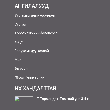
АНГИЛАЛУУД
Уур амьсгалын өөрчлөлт
Сургалт
Хэрэгчлэгчийн боловсрол
ЖДҮ
Залуусын дуу хоолой
Мах
Өв соёл
"Өсөлт"-ийн зочин
ИХ ХАНДАЛТТАЙ
Т.Төрмандах: Төмсний үнэ 3-4 х...