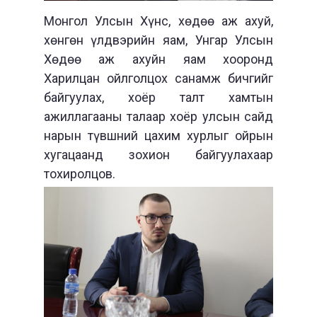
Монгол Улсын Хүнс, хөдөө аж ахуй,
хөнгөн үлдвэрийн яам, Унгар Улсын
Хөдөө аж ахуйн яам хооронд
Харилцан ойлголцох санамж бичгийг
байгуулах, хоёр талт хамтын
ажиллагааны талаар хоёр улсын сайд
нарын түвшний цахим хурлыг ойрын
хугацаанд зохион байгуулахаар
тохиролцов.