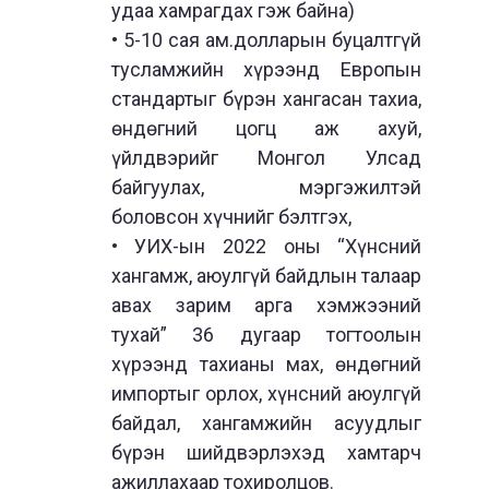
удаа хамрагдах гэж байна)
• 5-10 сая ам.долларын буцалтгүй
тусламжийн хүрээнд Европын
стандартыг бүрэн хангасан тахиа,
өндөгний цогц аж ахуй,
үйлдвэрийг Монгол Улсад
байгуулах, мэргэжилтэй
боловсон хүчнийг бэлтгэх,
• УИХ-ын 2022 оны “Хүнсний
хангамж, аюулгүй байдлын талаар
авах зарим арга хэмжээний
тухай” 36 дугаар тогтоолын
хүрээнд тахианы мах, өндөгний
импортыг орлох, хүнсний аюулгүй
байдал, хангамжийн асуудлыг
бүрэн шийдвэрлэхэд хамтарч
ажиллахаар тохиролцов.