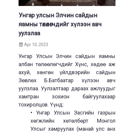
Унгар улсын Элчин сайдын
яамны төлөөлөгчдийг хүлээн авч
уулзлаа
Apr 10, 2023
Унгар Улсын Элчин сайдын яамны
албан төлөөлөгчдийг Хүнс, хөдөө аж
ахуй, хөнгөн үйлдвэрийн сайдын
Зөвлөх Б.Батбаатар хүлээн авч
уулзлаа. Уулзалтаар дараах ажлуудыг
хамтран зохион байгуулахаар
тохиролцов. Үүнд:
• Унгар Улсын Засгийн газрын
хөгжлийн хөтөлбөрт Монгол
Улсыг хамруулах (манай улс анх