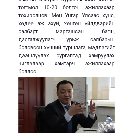
тогтмол 10-20 болгон ажиллахаар
тохиролцов. Мөн Унгар Улсаас хүнс,
хөдөө аж ахуй, хөнгөн үйлдвэрийн
салбарт мэргэшсэн багш,
дасгалжуулагч урьж салбарын
боловсон хүчний туршлага, мэдлэгийг
дээшлүүлэх сургалтад хамруулах
чиглэлээр хамтарч ажиллахаар
боллоо.