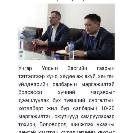
Унгар Улсын Засгийн газрын
тэтгэлгээр хүнс, хөдөө аж ахуй, хөнгөн
үйлдвэрийн салбарын мэргэжилтэй
боловсон хүчний чадавхыг
дээшлүүлэх бүх түвшний сургалтын
хөтөлбөрт жил бүр салбарын 10-20
мэргэжилтэн, оюутнууд хамруулахаар
тохирч, Боловсрол, шинжлэх ухааны
яамтай хамтран суралцагчийн квотыг