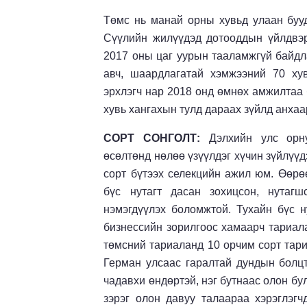
Төмс нь манай орны хувьд улаан буу
Сүүлийн жилүүдэд дотооддын үйлдвэр
2017 оны цаг уурын тааламжгүй байдл
авч, шаардлагатай хэмжээний 70 ху
эрхлэгч нар 2018 онд өмнөх амжилтаа 
хувь хангахын тулд дараах зүйлд анха
СОРТ СОНГОЛТ:
Дэлхийн улс орн
өсөлтөнд нөлөө үзүүлдэг хүчин зүйлүүд
сорт бүтээх селекцийн ажил юм. Өөрөө
бүс нутагт дасан зохицсон, нутагш
нэмэгдүүлэх боломжтой. Тухайн бүс ну
бизнессийн зорилгоос хамаарч тариал
төмсний тариаланд 10 орчим сорт тари
Герман улсаас гаралтай дундын болцт
чадавхи өндөртэй, нэг бутнаас олон бул
зэрэг олон давуу талаараа хэрэглэгч