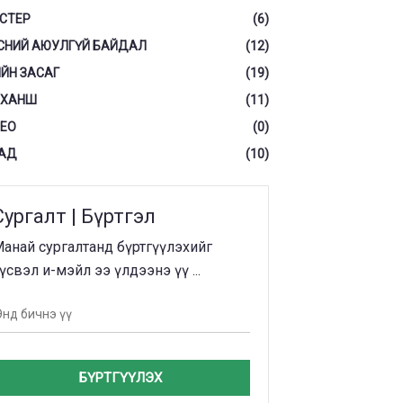
СТЕР
(6)
СНИЙ АЮУЛГҮЙ БАЙДАЛ
(12)
ЙН ЗАСАГ
(19)
 ХАНШ
(11)
ЕО
(0)
АД
(10)
Сургалт | Бүртгэл
анай сургалтанд бүртгүүлэхийг
үсвэл и-мэйл ээ үлдээнэ үү ...
БҮРТГҮҮЛЭХ