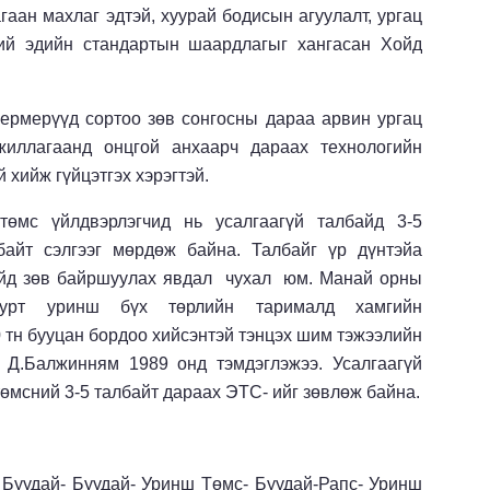
аан махлаг эдтэй, хуурай бодисын агуулалт, ургац
хий эдийн стандартын шаардлагыг хангасан Хойд
фермерүүд сортоо зөв сонгосны дараа арвин ургац
ажиллагаанд онцгой анхаарч дараах технологийн
 хийж гүйцэтгэх хэрэгтэй.
төмс үйлдвэрлэгчид нь усалгаагүй талбайд 3-5
лбайт сэлгээг мөрдөж байна. Талбайг үр дүнтэйа
айд зөв байршуулах явдал чухал юм. Манай орны
дуурт уринш бүх төрлийн тарималд хамгийн
0 тн бууцан бордоо хийсэнтэй тэнцэх шим тэжээлийн
 Д.Балжинням 1989 онд тэмдэглэжээ. Усалгаагүй
төмсний 3-5 талбайт дараах ЭТС- ийг зөвлөж байна.
 Буудай- Буудай- Уринш Төмс- Буудай-Рапс- Уринш