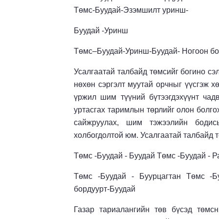
Төмс-Буудай-Эзэмшилт уринш-
Буудай -Уринш
Төмс–Буудай-Уринш-Буудай- Ногоон бо
Усалгаатай талбайд төмсийг богино сэ
нөхөн сэргэлт муутай орчныг үүсгэж х
үржил шим түүний бүтээгдэхүүнт чадв
уртасгах таримлын төрлийг олон болго
сайжруулах, шим тэжээлийн бодис
холбогдолтой юм. Усалгаатай талбайд 
Төмс -Буудай - Буудай Төмс -Буудай - Р
Төмс -Буудай - Буурцагтан Төмс -Б
бордуурт-Буудай
Газар тариалангийн төв бүсэд төмсн