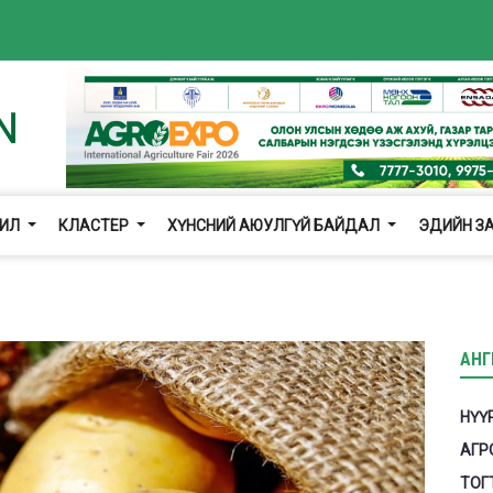
ЖИЛ
КЛАСТЕР
ХҮНСНИЙ АЮУЛГҮЙ БАЙДАЛ
ЭДИЙН З
АНГ
НҮҮ
АГР
ТОГ