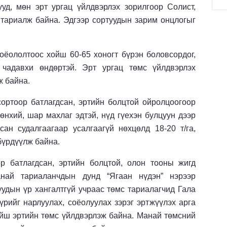
ууд, мөн эрт ургац үйлдвэрлэх зорилгоор Солист,
 тариалж байна. Эдгээр сортуудын зарим онцлогыг
оёололтоос хойш 60-65 хоногт бүрэн боловсордог,
чадавхи өндөртэй. Эрт ургац төмс үйлдвэрлэх
ж байна.
сортоор батлагдсан, эртийн болцтой ойролцоогоор
рөнхий, шар махлаг эдтэй, нүд гүехэн булцуун дээр
ан судалгаагаар усалгаагүй нөхцөлд 18-20 т/га,
 бүрдүүлж байна.
 батлагдсан, эртийн болцтой, олон тооны жигд
анай тариаланчдын дунд “Ягаан нүдэн” нэрээр
уудын үр хангалтгүй учраас төмс тариалагчид Гала
рийг нарлуулах, соёолуулах зэрэг эртжүүлэх арга
ойш эртийн төмс үйлдвэрлэж байна. Манай төмсний