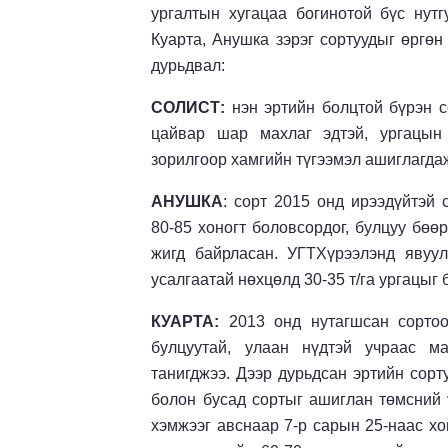
ургалтын хугацаа богинотой бүс нутг
Куарта, Анушка зэрэг сортуудыг өргөн
дурьдвал:
СОЛИСТ:
нэн эртийн болцтой бүрэн с
цайвар шар махлаг эдтэй, ургацын 
зорилгоор хамгийн түгээмэл ашиглагда
АНУШКА
: сорт 2015 онд ирээдүйтэй 
80-85 хоногт боловсордог, булцуу бөө
жигд байрласан. УГТХүрээлэнд явуулс
усалгаатай нөхцөлд 30-35 т/га ургацыг
КУАРТА:
2013 онд нутагшсан сортоор
булцуутай, улаан нүдтэй учраас м
танигджээ. Дээр дурьдсан эртийн сорт
болон бусад сортыг ашиглан төмсний ү
хэмжээг авснаар 7-р сарын 25-наас х