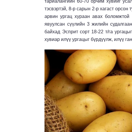
тариалангийн 60-70 орчим хувийг усал
тэсвэртэй, 8-р сарын 2-р хагаст орсон
арвин ургац хураан авах боломжтой 
явуулсан сүүлийн 3 жилийн судалгаан
байхад Эсприт сорт 18-22 т/га ургацы
хувиар илүү ургацыг бүрдүүлж, илүү га