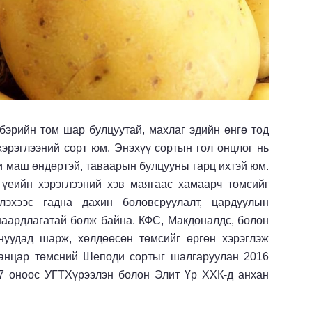
бэрийн том шар булцуутай, махлаг эдийн өнгө тод
эрэглээний сорт юм. Энэхүү сортын гол онцлог нь
хи маш өндөртэй, таваарын булцууны гарц ихтэй юм.
 үеийн хэрэглээний хэв маягаас хамаарч төмсийг
лэхээс гадна дахин боловсруулалт, цардуулын
шаардлагатай болж байна. КФС, Макдоналдс, болон
нуудад шарж, хөлдөөсөн төмсийг өргөн хэрэглэж
ханцар төмсний Шеподи сортыг шалгаруулан 2016
17 оноос УГТХүрээлэн болон Элит Үр ХХК-д анхан