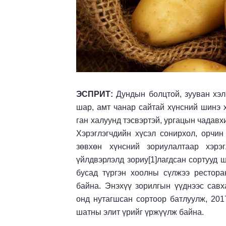
ЭСПРИТ:
Дундын болцтой, зууван хэл
шар, амт чанар сайтай хүнсний шинэ х
ган халуунд тэсвэртэй, ургацын чадав
Хэрэглэгчдийн хүсэл сонирхол, орчин
зөвхөн хүнсний зориулалтаар хэрэг
үйлдвэрлэлд зориу[1]лагдсан сортууд 
бусад түргэн хоолны сүлжээ рестора
байна. Энэхүү зорилгын үүднээс сав
онд нутагшсан сортоор батлуулж, 20
шатны элит үрийг үржүүлж байна.