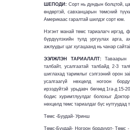
ШЕПОДИ:
Сорт нь дундын болцтой, цаг
өндөртэй, савханцарын төмсний түү
Америкаас гаралтай шилдэг сорт юм.
Нэгэнт манай төмс тариалагч иргэд, 
бүрдүүлэхийн тулд ургуулах арга, 
ажлуудыг цаг хугацаанд нь чанар сайтай
ЭЭЛЖЛЭН ТАРИАЛАЛТ:
Таваарын 
талбайт, усалгаатай талбайд 2-3 та
шиглахад таримлыг сэлгээний орон з
усалгаагүй нөхцөлд ногоон бор
ирээдүйтэй урьдавч бөгөөд 1га-д 15-2
бодис хуримтлуулдаг болохыг Доктор
нөхцөлд төмс тариалдаг бүс нутгуудад 
Төмс -Буудай- Уринш
Төмс-Буудай- Ногоон бордуурт- Төмс -