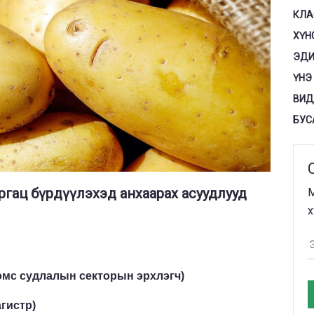
КЛА
ХҮН
ЭДИ
ҮНЭ
ВИД
БУС
ргац бүрдүүлэхэд анхаарах асуудлууд
М
х
мс судлалын секторын эрхлэгч)
гистр)