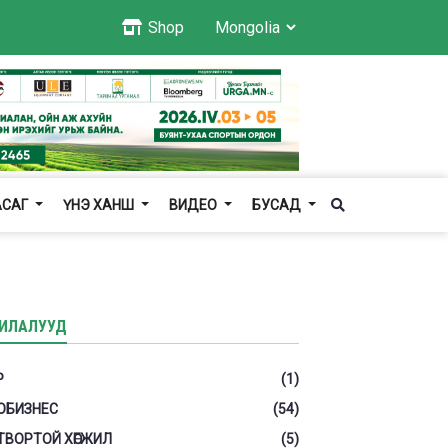
Shop
АСАГ
ҮНЭ ХАНШ
ВИДЕО
БУСАД
ИЛАЛУУД
Р
(1)
ОБИЗНЕС
(54)
ТВОРТОЙ ХӨГЖИЛ
(5)