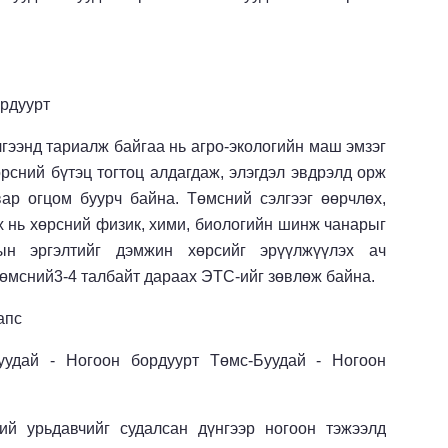
рдуурт
лгээнд тариалж байгаа нь агро-экологийн маш эмзэг
өрсний бүтэц тогтоц алдагдаж, элэгдэл эвдрэлд орж
ар огцом буурч байна. Төмсний сэлгээг өөрчлөх,
х нь хөрсний физик, хими, биологийн шинж чанарыг
ын эргэлтийг дэмжин хөрсийг эрүүлжүүлэх ач
төмсний3-4 талбайт дараах ЭТС-ийг зөвлөж байна.
апс
уудай - Ногоон бордуурт Төмс-Буудай - Ногоон
ий урьдавчийг судалсан дүнгээр ногоон тэжээлд