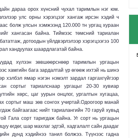
дайн дараа орох хүнсний чухал таримлын нэг юм.
лэлээр улс орны хэрэгцээг хангаж ирсэн хэдий ч
аас болж улсын хэмжээнд 120.000 тн ургац хураан
вийг хангасан байна. Тиймээс төмсний тариалан
бататгаж, дотоодын үйлдвэрлэлээр хэрэгцээгээ 100
арал хандуулах шаардлагатай байна.
уудад хүлээн зөвшөөрснөөр таримлын ургацын
ээс хамгийн бага зардалтай үр өгөөж ихтэй нь шинэ
р хэлбэл ямар нэгэн нэмэлт зардал гаргахгүйгээр
сан сортыг тариалснаар ургацыг 20-30 хувиар
тгийн хөрс, цаг уурын онцлог, ургалтын хугацаа,
ах сортыг маш зөв сонгох учиртай.Одоогоор манай
гдаж байгаагаас нийт тариалангийн 70 гаруй хувьд
ой Гала сорт таригдаж байна. Уг сорт нь ургацын
цуу өгдөг, шар махлаг эдтэй, хадгалалт сайн даадаг
дийн дунд хэдийнээ танил болжээ. Түүнээс гадна