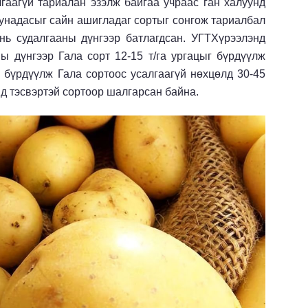
гаагүй тариалан эзэлж байгаа учраас ган халуунд
 тунадасыг сайн ашигладаг сортыг сонгож тариалбал
нь судалгааны дүнгээр батлагдсан. УГТХүрээлэнд
ы дүнгээр Гала сорт 12-15 т/га ургацыг бүрдүүлж
г бүрдүүлж Гала сортоос усалгаагүй нөхцөлд 30-45
нд тэсвэртэй сортоор шалгарсан байна.