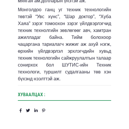
мянган ам.долларын үнэтэй аж.
Монголдоо ганц уг техник технологийн
төвтэй “Увс хүнс”, “Шар доктор”, “Хуба
Хаяа” зэрэг томоохон зэрэг үйлдвэрлэгчид
техник технолгийн зөвлөгөөг авч, хамтран
ажилладаг байна. Тийм болохоор
чацаргана тариалагч жижиг аж ахуй нэгж,
өрхийн үйлдвэрлэл эрхлэгчдийн хувьд
техник технологийн сайжруулалтын талаар
сонирхох бол ШУТИС-ийн Техник
технологи, туршилт судалгааны төв хэн
бүхэнд нээлттэй аж.
ХУВААЛЦАХ :