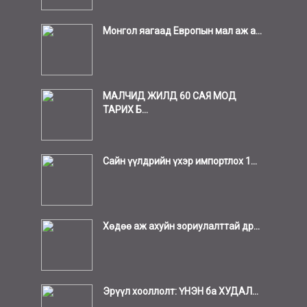
Монгол яагаад Европын мал аж а...
МАЛЧИД ЖИЛД 60 САЯ МОД
ТАРИХ Б...
Сайн үүлдрийн үхэр импортлох 1...
Хөдөө аж ахуйн зориулалттай др...
Эрүүл хооллолт: ҮНЭН ба ХУДАЛ...