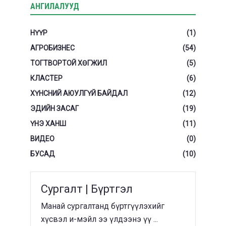
АНГИЛАЛУУД
НҮҮР
(1)
АГРОБИЗНЕС
(54)
ТОГТВОРТОЙ ХӨГЖИЛ
(5)
КЛАСТЕР
(6)
ХҮНСНИЙ АЮУЛГҮЙ БАЙДАЛ
(12)
ЭДИЙН ЗАСАГ
(19)
ҮНЭ ХАНШ
(11)
ВИДЕО
(0)
БУСАД
(10)
Сургалт | Бүртгэл
Манай сургалтанд бүртгүүлэхийг
хүсвэл и-мэйл ээ үлдээнэ үү ...