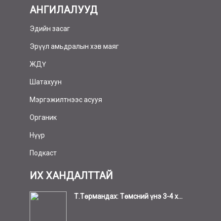
АНГИЛАЛУУД
Эдийн засаг
Эрүүл амьдралын хэв маяг
ЖДҮ
Шатахуун
Мэргэжилтнээс асууя
Органик
Нүүр
Подкаст
ИХ ХАНДАЛТТАЙ
Т.Төрмандах: Төмсний үнэ 3-4 х...