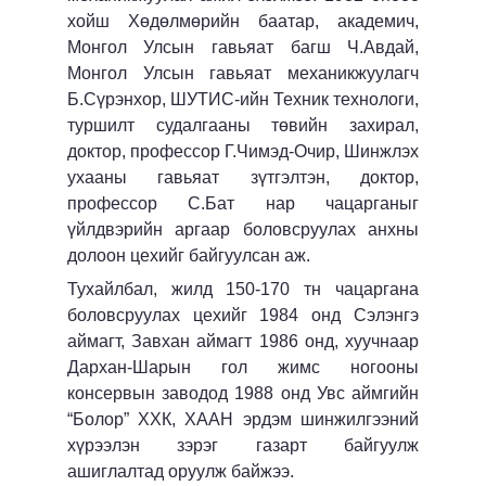
хойш Хөдөлмөрийн баатар, академич,
Монгол Улсын гавьяат багш Ч.Авдай,
Монгол Улсын гавьяат механикжуулагч
Б.Сүрэнхор, ШУТИС-ийн Техник технологи,
туршилт судалгааны төвийн захирал,
доктор, профессор Г.Чимэд-Очир, Шинжлэх
ухааны гавьяат зүтгэлтэн, доктор,
профессор С.Бат нар чацарганыг
үйлдвэрийн аргаар боловсруулах анхны
долоон цехийг байгуулсан аж.
Тухайлбал, жилд 150-170 тн чацаргана
боловсруулах цехийг 1984 онд Сэлэнгэ
аймагт, Завхан аймагт 1986 онд, хуучнаар
Дархан-Шарын гол жимс ногооны
консервын заводод 1988 онд Увс аймгийн
“Болор” ХХК, ХААН эрдэм шинжилгээний
хүрээлэн зэрэг газарт байгуулж
ашиглалтад оруулж байжээ.