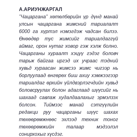
А.АРИУНЖАРГАЛ
"Чацаргана" хөтөлбөрийн үр дүнд манай
улсын чацаргана жимсний тариалалт
6000 га хүртэл нэмэгдэж чадсан билээ.
Өнөөдөр тус жимсийг тариалдаггүй
аймаг, орон нутаг ховор гэж хэлж болно.
Чацарганы хураалт хэцүү гэдэг боловч
тарьж байгаа иргэд их учраас тэдний
хувьд хураасан жимсээ жимс чигээр нь
борлуулаад өнгөрөх биш ахиу хэмжээгээр
тариалдаг өрхийн үйлдвэрлэгчдийн хувьд
боловсруулах болон адаглаад шүүсийг нь
шахаад савлаж худалдаалахыг эрмэлзэх
болсон. Тиймээс манай сэтгүүлийн
редакци руу чацарганы шүүс шахах
төхөөрөмжнөөс эхлээд техник тоног
төхөөрөмжийн талаар мэдээлэл
сонирхохыг хүсдэг.