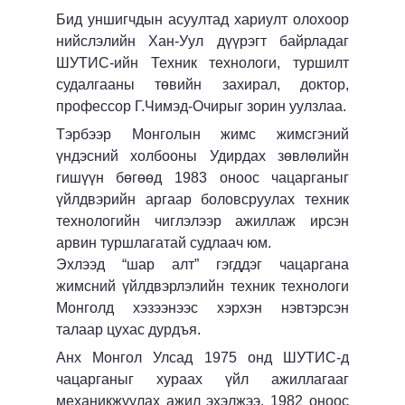
Бид уншигчдын асуултад хариулт олохоор
нийслэлийн Хан-Уул дүүрэгт байрладаг
ШУТИС-ийн Техник технологи, туршилт
судалгааны төвийн захирал, доктор,
профессор Г.Чимэд-Очирыг зорин уулзлаа.
Тэрбээр Монголын жимс жимсгэний
үндэсний холбооны Удирдах зөвлөлийн
гишүүн бөгөөд 1983 оноос чацарганыг
үйлдвэрийн аргаар боловсруулах техник
технологийн чиглэлээр ажиллаж ирсэн
арвин туршлагатай судлаач юм.
Э
хлээд “шар алт” гэгддэг чацаргана
жимсний үйлдвэрлэлийн техник технологи
Монголд хэзээнээс хэрхэн нэвтэрсэн
талаар цухас дурдъя.
Анх Монгол Улсад 1975 онд ШУТИС-д
чацарганыг хураах үйл ажиллагааг
механикжуулах ажил эхэлжээ. 1982 оноос