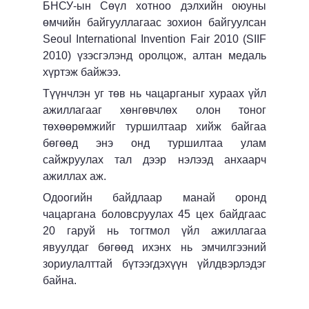
БНСУ-ын Сөүл хотноо дэлхийн оюуны
өмчийн байгууллагаас зохион байгуулсан
Seoul International Invention Fair 2010 (SIIF
2010) үзэсгэлэнд оролцож, алтан медаль
хүртэж байжээ.
Түүнчлэн уг төв нь чацарганыг хураах үйл
ажиллагааг хөнгөвчлөх олон тоног
төхөөрөмжийг туршилтаар хийж байгаа
бөгөөд энэ онд туршилтаа улам
сайжруулах тал дээр нэлээд анхаарч
ажиллах аж.
Одоогийн байдлаар манай оронд
чацаргана боловсруулах 45 цех байдгаас
20 гаруй нь тогтмол үйл ажиллагаа
явуулдаг бөгөөд ихэнх нь эмчилгээний
зориулалттай бүтээгдэхүүн үйлдвэрлэдэг
байна.