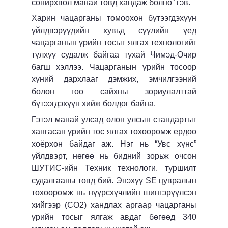
сонирхвол манай төвд хандаж болно” гэв.
Харин чацарганы томоохон бүтээгдэхүүн
үйлдвэрүүдийн хувьд сүүлийн үед
чацарганын үрийн тосыг ялгах технологийг
түлхүү судалж байгаа тухай Чимэд-Очир
багш хэллээ. Чацарганын үрийн тосоор
хүний дархлааг дэмжих, эмчилгээний
болон гоо сайхны зориулалттай
бүтээгдэхүүн хийж болдог байна.
Гэтэл манай улсад олон улсын стандартыг
хангасан үрийн тос ялгах төхөөрөмж ердөө
хоёрхон байдаг аж. Нэг нь “Увс хүнс”
үйлдвэрт, нөгөө нь бидний зорьж очсон
ШУТИС-ийн Техник технологи, туршилт
судалгааны төвд бий. Энэхүү SE цувралын
төхөөрөмж нь нүүрсхүчлийн шингэрүүлсэн
хийгээр (СО2) хандлах аргаар чацарганы
үрийн тосыг ялгаж авдаг бөгөөд 340