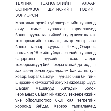
ТЕХНИК ТЕХНОЛОГИЙН ТАЛААР
СОНИРХВОЛ ШУТИС-ИЙН ТӨВИЙГ
ЗОРИОРОЙ
Монголын өрхийн үйлдвэрлэлийн түвшинд
ахиу жимс хураасан тариаланчид
боловсруулалтаа хийхийн тулд шүүс шахах
төхөөрөмжийг хаанаас, ямар үнээр авч
болох талаар судлаач Чимэд-Очироос
лавлахад “Өрхийн үйлдвэрлэлийн түвшинд
чацарганы шүүсийг шахаж авдаг
төхөөрөмжүүд бий. Гэхдээ манай дотоодын
зах зээлд бэлэн худалдаалж байгаа нь тун
ховор. Бараг байхгүй. Түүнээс биш бичгийн
ширээний хэмжээтэй ахиу хэмжээгээр шүүс
шахдаг машинууд Хятадын болон
Германых байдаг. Иймэрхүү төхөөрөмжийн
үнэ ойролцоогоор 8-10 сая төгрөгийн
хооронд байдаг. Хэрвээ тариаланчид