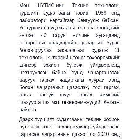
Мөн ШУТИС-ийн Техник технологи,
туршилт судалгааны төвийг 1988 онд
лаборатори нэртэйгээр байгуулж байсан.
Уг туршилт судалгааны төв нь өнөөдрийг
хүртэл 40 гаруй жилийн хугацаанд
чацарганыг үйлдвэрийн аргаар иж бүрэн
боловсруулах ажиллагааг судалж 11
технологи, 14 төрлийн тоног төхөөрөмжийг
шинээр зохион бүтээж, үйлдвэрлэлд
нэвтрүүлсэн байна. Үүнд, чацарганатай
ааруул гаргах, чацарганы хуурай ханд
болон чацарганыг цэвэрлэх, тос гаргах,
ялгах, тосгүй шүүс гаргах, жимсний
шахуурга гэх мэт төхөөрөмжүүдийг бүтээж
байжээ.
Дээрх туршилт судалгааны төвийн зохион
бүтээсэн тоног төхөөрөмжөөр үйлдвэрлэн
гаргасан чацарганын цэвэр тос 2010 онд