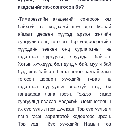
академийг яаж сонгосон бэ?
-Тимирезвийн академийг сонгосон юм
байхгүй ээ, мэдэхгүй шүү дээ. Манай
аймагт дөрвөн хүүхэд арван жилийн
сургуулиа онц төгссөн. Тэр үед хөдөөгийн
хүүхдийн зөвхөн онц сурлагатныг нь
гадагшаа сургуульд явуулдаг байсан.
Хотын хүүхдүүд бол дунд ч бай, муу ч бай
бүгд явж байсан. Гэтэл нөгөө надтай хамт
төгссөн дөрвөн хүүхдийн гурав нь
гадагшаа сургуульд явахгүй гээд би
ганцаараа явна гэсэн. Гэхдээ ямар
сургуульд явахаа мэдэхгүй. Ломоносовын
их сургууль л гэж дуулсан. Тэр сургуульд л
явна гэсэн зорилготой хөдөөгөөс ирсэн.
Тэр үед бүх хүүхдийг Намын төв