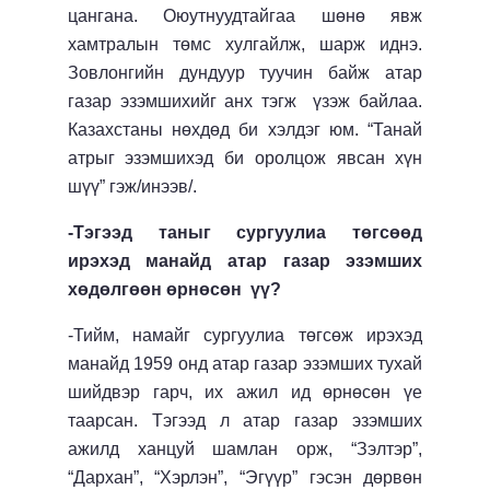
цангана. Оюутнуудтайгаа шөнө явж
хамтралын төмс хулгайлж, шарж иднэ.
Зовлонгийн дундуур туучин байж атар
газар эзэмшихийг анх тэгж үзэж байлаа.
Казахстаны нөхдөд би хэлдэг юм. “Танай
атрыг эзэмшихэд би оролцож явсан хүн
шүү” гэж/инээв/.
-Тэгээд таныг сургуулиа төгсөөд
ирэхэд манайд атар газар эзэмших
хөдөлгөөн өрнөсөн үү?
-Тийм, намайг сургуулиа төгсөж ирэхэд
манайд 1959 онд атар газар эзэмших тухай
шийдвэр гарч, их ажил ид өрнөсөн үе
таарсан. Тэгээд л атар газар эзэмших
ажилд ханцуй шамлан орж, “Зэлтэр”,
“Дархан”, “Хэрлэн”, “Эгүүр” гэсэн дөрвөн