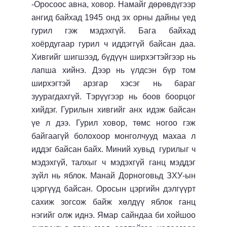
-Оросоос авна, ховор. Намайг дөрөвдүгээр
ангид байхад 1945 онд эх орны дайны үед
гурил гэж мэдэхгүй. Бага байхад
хоёрдугаар гурил ч иддэггүй байсан даа.
Хивгийг шигшээд, бүдүүн ширхэгтэйгээр нь
лапша хийнэ. Дээр нь үлдсэн бүр том
ширхэгтэй арзгар хэсэг нь бараг
зуурагдахгүй. Тэрүүгээр нь боов боорцог
хийдэг. Гурилын хивгийг анх идэж байсан
үе л дээ. Гурил ховор, төмс ногоо гэж
байгаагүй болохоор монголчууд махаа л
иддэг байсан байх. Миний хувьд гурилыг ч
мэдэхгүй, талхыг ч мэдэхгүй ганц мэддэг
зүйл нь яблок. Манай Дорноговьд ЗХУ-ын
цэргүүд байсан. Оросын цэргийн дэлгүүрт
сахиж зогсож байж хөлдүү яблок ганц
нэгийг олж иднэ. Ямар сайндаа би хойшоо