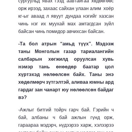
сургуульд явах гээд аавтайгаа хөдөөгөөс
орж ирээд, захаас сайхан улаан алим хоёр
кг-ыг аваад л явуут дундаа нэгийг хазсан
чинь нэг их муухай мах амтагдсан зүйл
байсан чинь помидор авчихсан байсан.
-Та бол атрын “амьд түүх”. Мэдээж
таны Монголын газар тариалангийн
салбарын хөгжилд оруулсан хувь
нэмэр тань өнөөдөр баатар цол
хүртэхэд нөлөөлсөн байх. Таны энэ
хөдөлмөрч зүтгэлтэй, аливаа юмны ард
гардаг зан чанарт юу нөлөөлсөн байдаг
вэ?
-Ажлыг битгий тойрч гарч бай. Гэрийн ч
бай, албаны ч бай ажлын гүнд орж,
гараараа мэдэрч, нүдээрээ харж, хэлээрээ