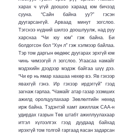
харах ч үгүй доошоо хараад юм бичээд
сууна. “Сайн байна уу?” гэсэн
дуугарсангүй. Арваад минут зогслоо.
Тэгснээ нүдний шилээ доошлуулж, над руу
харснаа “Чи юу юм” гэж байна. Би
болдогсон бол “Хүн л” гэж хэлмээр байлаа.
Тэр том даргын өөдөөс дуугарах эрхгүй юм
чинь чимээгүй л зогслоо. Угаасаа намайг
мэдэхийн дээдээр мэдэж байгаа шүү дээ.
“Чи ер нь ямар хаашаа нөхөр вэ. Яв гэхээр
явахгүй гэнэ. Ир гэхээр ирдэггүй” гээд
загнаж гарлаа. “Чамайг атар газар эзэмших
ажилд оролцуулахаар Зөвлөлтийн нөхөд
ирж байна. Тэдэнтэй хамт ажиллаж САА-н
удирдах газрын Төв штабт ажиллуулахаар
итгэл хүлээлгэх гээд дуудаад байхад
ирэхгүй том толгой гаргаад яасан задарсан