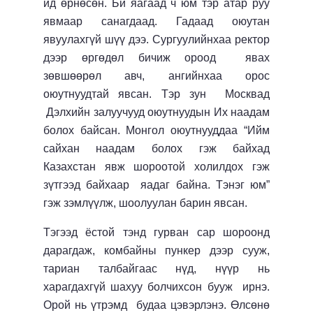
ид өрнөсөн. Би яагаад ч юм тэр атар руу
явмаар санагдаад. Гадаад оюутан
явуулахгүй шүү дээ. Сургуулийнхаа ректор
дээр өргөдөл бичиж ороод явах
зөвшөөрөл авч, ангийнхаа орос
оюутнуудтай явсан. Тэр зун Москвад
Дэлхийн залуучууд оюутнуудын Их наадам
болох байсан. Монгол оюутнууддаа “Ийм
сайхан наадам болох гэж байхад
Казахстан явж шороотой холилдох гэж
зүтгээд байхаар яадаг байна. Тэнэг юм”
гэж зэмлүүлж, шоолуулан барин явсан.
Тэгээд ёстой тэнд гурван сар шороонд
дарагдаж, комбайны пункер дээр сууж,
тариан талбайгаас нүд, нүүр нь
харагдахгүй шахуу болчихсон бууж ирнэ.
Орой нь үтрэмд будаа цэвэрлэнэ. Өлсөнө