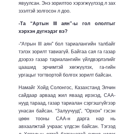
явуулсан. Энэ зорилтоо хэрэгжүүлээд л зах
зээлтэй золгосон л доо.
-Та “Артын III аян”-ы гол ололтыг
хэрхэн дүгнэдэг вэ?
-“Атрын III аян” бол тариалангийн талбайг
тэлэх зорилт тавиагүй. Байгаа сая га газар
дээрээ газар тариалангийн үйлдвэрлэлийг
цаашид эрчимтэй хөгжүүлэх, га-гийн
ургацыг тогтвортой болгох зорилт байсан.
Намайг Хойд Солонгос, Казахстанд Элчин
сайдаар арваад жил яваад ирэхэд, САА-
нууд тараад, газар тариалан сэргэшгүйгээр
унасан байсан. “Залуучууд”, “Орхон” гэсэн
цөөн тооны САА-н дарга нар нь
авхаалжтай учраас үлдсэн байсан. Тэгээд