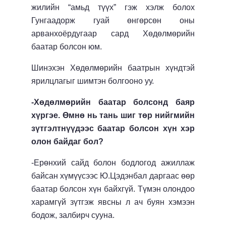
жилийн “амьд түүх” гэж хэлж болох
Гунгаадорж гуай өнгөрсөн оны
арванхоёрдугаар сард Хөдөлмөрийн
баатар болсон юм.
Шинэхэн Хөдөлмөрийн баатрын хүндтэй
ярилцлагыг шимтэн болгооно уу.
-Хөдөлмөрийн баатар болсонд баяр
хүргэе. Өмнө нь тань шиг төр нийгмийн
зүтгэлтнүүдээс баатар болсон хүн хэр
олон байдаг бол?
-Ерөнхий сайд болон бодлогод ажиллаж
байсан хүмүүсээс Ю.Цэдэнбал даргаас өөр
баатар болсон хүн байхгүй. Түмэн олондоо
харамгүй зүтгэж явсны л ач буян хэмээн
бодож, залбирч сууна.