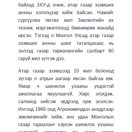
байхад ЗХУ-д очиж, атар газар эзэмших
анхны хэлэлцээр хийж байсан. Намайг
сургуулиа төгсөх жил Зөвлөлтийн их
техник, мэргэжилтнүүд бөөнөөрөө манайд
ирсэн. Тэгээд л Монгол Улсад атар газар
эзэмших анхны шанг таталцахаас нь
эхлээд газар тариалангийн салбарт 60
гаруй жил зүтгэж дээ.
Атар газар эзэмшээд 10 жил болоход
зүгээр л атрын аагаар явсан байгаа юм.
Ямар ч шинжлэх ухааны үндэстэй
ажиллагаа явуулаагүй. Хөрс элэгдэж,
салхинд хийсэж эвдрэлд орж эхэлсэн.
Ингээд 1969 онд Агрономичдын анхдугаар
зөвлөгөөнийг хийж, анх удаа Монголын
газар тариаланг хэрхэн шинжлэх ухааны