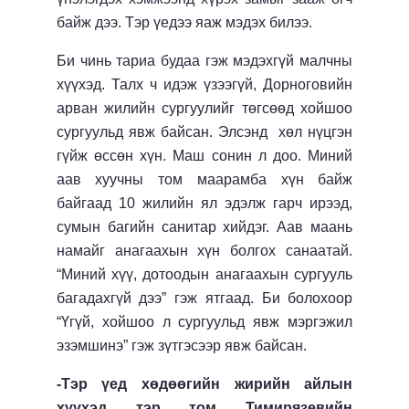
байж дээ. Тэр үедээ яаж мэдэх билээ.
Би чинь тариа будаа гэж мэдэхгүй малчны
хүүхэд. Талх ч идэж үзээгүй, Дорноговийн
арван жилийн сургуулийг төгсөөд хойшоо
сургуульд явж байсан. Элсэнд хөл нүцгэн
гүйж өссөн хүн. Маш сонин л доо. Миний
аав хуучны том маарамба хүн байж
байгаад 10 жилийн ял эдэлж гарч ирээд,
сумын багийн санитар хийдэг. Аав маань
намайг анагаахын хүн болгох санаатай.
“Миний хүү, дотоодын анагаахын сургууль
багадахгүй дээ” гэж ятгаад. Би болохоор
“Үгүй, хойшоо л сургуульд явж мэргэжил
эзэмшинэ” гэж зүтгэсээр явж байсан.
-Тэр үед хөдөөгийн жирийн айлын
хүүхэд тэр том Тимирязевийн