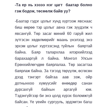
-Та ер нь хэзээ нэг цагт баатар болно
гэж бодож, төсөөлж байв уу?
-Баатар гэдэг цолыг хүнд хүртээж явснаас
биш өөрөө тэр цолыг авна гэж зүүдэлж ч
явсангүй. Төр засаг миний 60 гаруй жил
зүтгэсэн хөдөлмөрийг маань үнэлээд энэ
эрхэм цолыг хүртээсэнд туйлын баяртай
байна. Баяр талархлаа илэрхийлээд
барахааргүй л байна. Монгол Улсын
Ерөнхийлөгчдөө баярлалаа. Төр засагтаа
баярлаж байна. За тэгээд төрүүлж, өсгөсөн
дээд тэнгэрт байгаа аав ээж, ойр
дотнынхоо хүмүүсийг өнөөдөр санан
дурсахгүй байхын аргагүй юм.
Тэдэнгүйгээр би энэ цолд хүрэх боломжгүй
байсан. Үе үеийн сургууль, эрдэмтэн багш