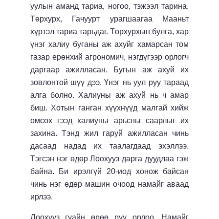
уулын аманд тариа, ногоо, тэжээл тарина.
Төрхурх, Гачуурт урагшаагаа Мааньт
хүртэл тариа тарьдаг. Төрхурхын булга, хар
үнэг халиу буганы аж ахуйг хамарсан том
газар ерөнхий агрономич, нэгдүгээр орлогч
даргаар ажилласан. Бугын аж ахуй их
зовлонтой шүү дээ. Үнэг нь уул руу тараад
алга болно. Халиуны аж ахуй нь ч амар
биш. Хотын ганган хүүхнүүд малгай хийж
өмсөх гээд халиуны арьсны саарлыг их
захина. Тэнд жил гаруй ажилласан чинь
дасаад надад их таалагдаад эхэллээ.
Тэгсэн нэг өдөр Лоохууз дарга дуудлаа гэж
байна. Би ирэлгүй 20-иод хонож байсан
чинь нэг өдөр машин очоод намайг аваад
ирлээ.
Лоохууз гуайн өрөө рүү орлоо. Намайг