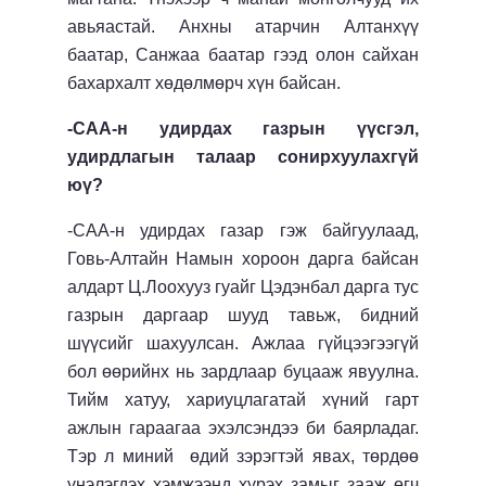
авьяастай. Анхны атарчин Алтанхүү
баатар, Санжаа баатар гээд олон сайхан
бахархалт хөдөлмөрч хүн байсан.
-САА-н удирдах газрын үүсгэл,
удирдлагын талаар сонирхуулахгүй
юү?
-САА-н удирдах газар гэж байгуулаад,
Говь-Алтайн Намын хороон дарга байсан
алдарт Ц.Лоохууз гуайг Цэдэнбал дарга тус
газрын даргаар шууд тавьж, бидний
шүүсийг шахуулсан. Ажлаа гүйцээгээгүй
бол өөрийнх нь зардлаар буцааж явуулна.
Тийм хатуу, хариуцлагатай хүний гарт
ажлын гараагаа эхэлсэндээ би баярладаг.
Тэр л миний өдий зэрэгтэй явах, төрдөө
үнэлэгдэх хэмжээнд хүрэх замыг зааж өгч