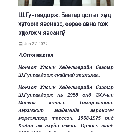
Ш.Гунгаадорж: Баатар цолыг хүнд
хүртээж явснаас, өөрөө авна гэж
зүүдэлж ч явсангүй
Jun 27, 2022
И.Отгонжаргал
Монгол Улсын Хөдөлмөрийн баатар
Ш.Гунгаадорж гуайтай ярилцлаа.
Монгол Улсын Хөдөлмөрийн баатар
Ш.Гунгаадорж нь 1958 онд ЗХУ-ын
Москва хотын Тимирязевийн
нэрэмжит академийг агрономч
мэргэжлээр төгссөн. 1968-1975 онд
Хөдөө аж ахуйн яамны Орлогч сайд,