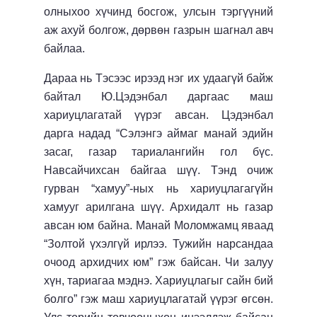
олныхоо хүчинд босгож, улсын тэргүүний
аж ахуй болгож, дөрвөн газрын шагнал авч
байлаа.
Дараа нь Тэсээс ирээд нэг их удаагүй байж
байтал Ю.Цэдэнбал даргаас маш
хариуцлагатай үүрэг авсан. Цэдэнбал
дарга надад “Сэлэнгэ аймаг манай эдийн
засаг, газар тариалангийн гол бүс.
Навсайчихсан байгаа шүү. Тэнд очиж
гурван “хамуу”-ных нь хариуцлагагүйн
хамууг арилгана шүү. Архидалт нь газар
авсан юм байна. Манай Моломжамц яваад
“Золтой үхэлгүй ирлээ. Тужийн нарсандаа
очоод архидчих юм” гэж байсан. Чи залуу
хүн, тариагаа мэднэ. Хариуцлагыг сайн бий
болго” гэж маш хариуцлагатай үүрэг өгсөн.