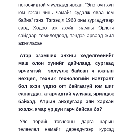
ногоочидтой ч уулзаад явсан. “Энэ юун хүн
юм гэсэн чинь чамайг судалж яваа юм
байна” гэнэ. Тэгээд л 1968 оны зургадугаар
сард Хөдөө аж ахуйн яамны Орлогч
сайдаар томилогдоод, тэндээ арваад жил
ажилласан.
-Атар эзэмших анхны хөдөлгөөнийг
маш олон хүнийг дайчлаад, сургаад
эрчимтэй эхлүүлж байсан ч ажлын
нөхцөл, техник технологийн нэвтрэлт
бол эхэн үедээ огт байгаагүй юм шиг
санагддаг, атарчидтай уулзаад ярилцаж
байхад. Атрын анхдугаар аян хэрхэн
эхэлж, ямар үр дүн гарч байсан бэ?
-Улс төрийн товчооны дарга нарын
төлөөлөл намайг дөрөвдүгээр курсэд