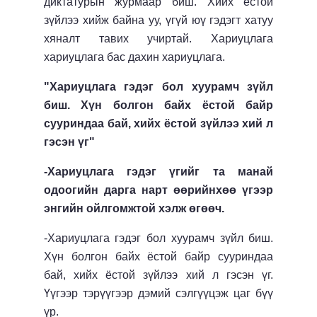
диктатурын журмаар биш. Хийх ёстой
зүйлээ хийж байна уу, үгүй юү гэдэгт хатуу
хяналт тавих учиртай. Хариуцлага
хариуцлага бас дахин хариуцлага.
"Хариуцлага гэдэг бол хуурамч зүйл
биш. Хүн болгон байх ёстой байр
сууриндаа бай, хийх ёстой зүйлээ хий л
гэсэн үг"
-Хариуцлага гэдэг үгийг та манай
одоогийн дарга нарт өөрийнхөө үгээр
энгийн ойлгомжтой хэлж өгөөч.
-Хариуцлага гэдэг бол хуурамч зүйл биш.
Хүн болгон байх ёстой байр сууриндаа
бай, хийх ёстой зүйлээ хий л гэсэн үг.
Үүгээр тэрүүгээр дэмий сэлгүүцэж цаг бүү
үр.