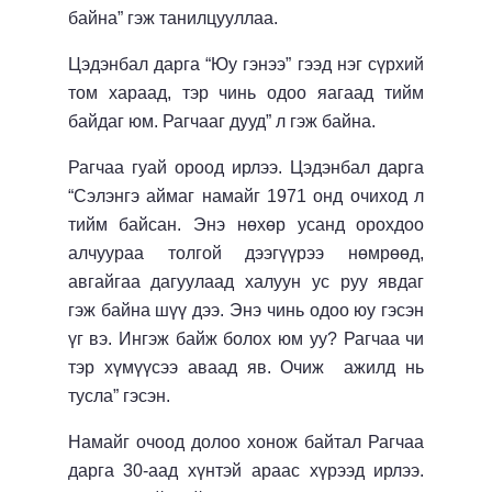
байна” гэж танилцууллаа.
Цэдэнбал дарга “Юу гэнээ” гээд нэг сүрхий
том хараад, тэр чинь одоо яагаад тийм
байдаг юм. Рагчааг дууд” л гэж байна.
Рагчаа гуай ороод ирлээ. Цэдэнбал дарга
“Сэлэнгэ аймаг намайг 1971 онд очиход л
тийм байсан. Энэ нөхөр усанд орохдоо
алчуураа толгой дээгүүрээ нөмрөөд,
авгайгаа дагуулаад халуун ус руу явдаг
гэж байна шүү дээ. Энэ чинь одоо юу гэсэн
үг вэ. Ингэж байж болох юм уу? Рагчаа чи
тэр хүмүүсээ аваад яв. Очиж ажилд нь
тусла” гэсэн.
Намайг очоод долоо хонож байтал Рагчаа
дарга 30-аад хүнтэй араас хүрээд ирлээ.