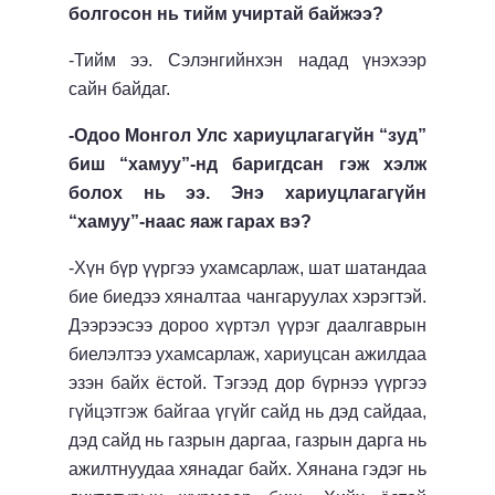
болгосон нь тийм учиртай байжээ?
-Тийм ээ. Сэлэнгийнхэн надад үнэхээр
сайн байдаг.
-Одоо Монгол Улс хариуцлагагүйн “зуд”
биш “хамуу”-нд баригдсан гэж хэлж
болох нь ээ. Энэ хариуцлагагүйн
“хамуу”-наас яаж гарах вэ?
-Хүн бүр үүргээ ухамсарлаж, шат шатандаа
бие биедээ хяналтаа чангаруулах хэрэгтэй.
Дээрээсээ дороо хүртэл үүрэг даалгаврын
биелэлтээ ухамсарлаж, хариуцсан ажилдаа
эзэн байх ёстой. Тэгээд дор бүрнээ үүргээ
гүйцэтгэж байгаа үгүйг сайд нь дэд сайдаа,
дэд сайд нь газрын даргаа, газрын дарга нь
ажилтнуудаа хянадаг байх. Хянана гэдэг нь