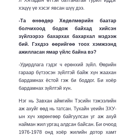
л Хятадын өттэй батганатай гурил иддэг
хэцүү үе хэсэг явсан шүү дээ.
-Та өнөөдөр Хөдөлмөрийн баатар
болчихоод бодож байхад хийсэн
зүйлээрээ бахархах бахархал мэдээж
бий. Гэхдээ өөрийгөө тоох хэмжээнд
ажилласан ямар үйлс байна вэ?
-Удирдлага гэдэг ч ерөнхий зүйл. Өөрийн
гараар бүтээсэн зүйлтэй байж хүн жаахан
бардамнах ёстой гэж би боддог. Би хоёр
бардамнах зүйлтэй хүн.
Нэг нь Завхан аймгийн Тэсийн тэжээлийн
аж ахуйг өөд нь татсан. Тухайн үеийн ЗХУ-
ын хүч хөрөнгөөр байгуулсан уг аж ахуй
найман жил ургац алдсан байсан. Би очоод
1976-1978 онд хоёр жилийн дотор хамт