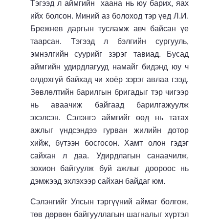
Тэгээд л аймгийн хаана нь юу барих, яах
ийх болсон. Миний аз болоход тэр үед Л.И.
Брежнев даргын тусламж авч байсан үе
таарсан. Тэгээд л бэлгийн сургууль,
эмнэлгийн суурийг зэрэг тавиад. Бусад
аймгийн удирдлагууд намайг бидэнд юу ч
олдохгүй байхад чи хоёр зэрэг авлаа гээд.
Зөвлөлтийн барилгын бригадыг тэр чигээр
нь аваачиж байгаад барилгажуулж
эхэлсэн. Сэлэнгэ аймгийг өөд нь татах
ажлыг үндсэндээ гурван жилийн дотор
хийж, бүтээн босгосон. Хамт олон гэдэг
сайхан л даа. Удирдлагын санаачилж,
зохион байгуулж буй ажлыг доороос нь
дэмжээд эхлэхээр сайхан байдаг юм.
Сэлэнгийг Улсын тэргүүний аймаг болгож,
төв дөрвөн байгууллагын шагналыг хүртэл