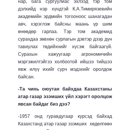
нар, бага сургуулиас эхлээд тэр том
дэлхийд нэр хүндтэй К.А.Тимирязевийн
академийн эрдмийн тогооноос шанагадан
авч, хэрэглэж байсны маань үр шим
өнөөдөр гарлаа. Тэр том академид
сурахдаа зөвхөн сурлагын дэвтэр дээр дүн
тавиулах төдийхнийг хүсэж байгаагүй.
Сурахын хажуугаар агрономичийн
мэргэжилтэйгээ холбоотой ийшээ тийшээ
явж илүү ихийг сурч мэдэхийг оролдож
байсан.
-Та чинь оюутан байхдаа Казахстаны
атар газар эзэмших үйл хэрэгт оролцож
явсан байдаг биз дээ?
-1957 онд гуравдугаар курсэд байхад
Казахстанд атар газар эзэмших хөдөлгөөн