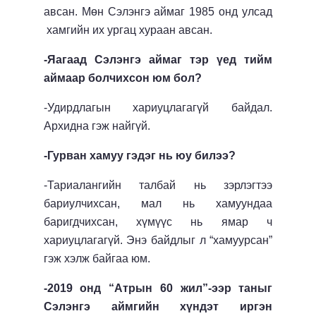
авсан. Мөн Сэлэнгэ аймаг 1985 онд улсад
хамгийн их ургац хураан авсан.
-Яагаад Сэлэнгэ аймаг тэр үед тийм
аймаар болчихсон юм бол?
-Удирдлагын хариуцлагагүй байдал.
Архидна гэж найгүй.
-Гурван хамуу гэдэг нь юу билээ?
-Тариалангийн талбай нь зэрлэгтээ
бариулчихсан, мал нь хамуундаа
баригдчихсан, хүмүүс нь ямар ч
хариуцлагагүй. Энэ байдлыг л “хамуурсан”
гэж хэлж байгаа юм.
-2019 онд “Атрын 60 жил”-ээр таныг
Сэлэнгэ аймгийн хүндэт иргэн