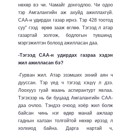
нөхөр вэ чи. Чамайг донгодлоо. Чи одоо
тэр Амгалангийн аж ахуйд ажиллахгүй.
САА-н удирдах газар ирнэ. Тэр 428 тоотод
суу” гээд өрөө зааж өглөө. Тэгээд л атар
газартай золгож, бодлогын түвшинд
мэргэжилтэн болоод ажилласан даа.
-Тэгээд САА-н удирдах газраа хэдэн
жил ажилласан бэ?
-Гурван жил. Атар эзэмших эхний аян ч
дууссан. Тэр үед ч тэгээд хэцүү л дээ.
Лоохууз гуай маань аспирантурт явлаа.
Тэгэхээр нь би буцаад Амгалангийн САА-
даа очлоо. Тэндээ очоод хоёр жил болж
байсан чинь нэг өдөр манай ажлаар
гаднын халзан толгойтой нөхөр ирээд л
холхиод байна. Дарга нартай ч,