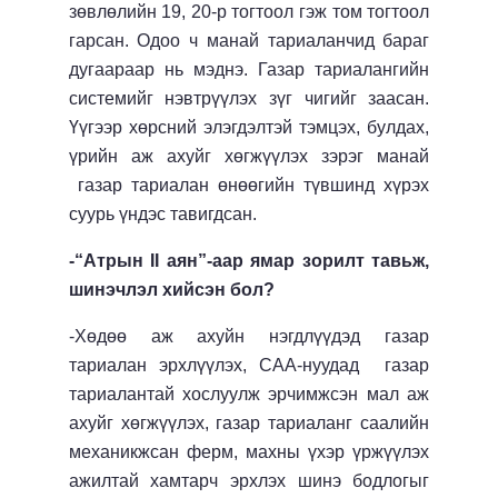
зөвлөлийн 19, 20-р тогтоол гэж том тогтоол
гарсан. Одоо ч манай тариаланчид бараг
дугаараар нь мэднэ. Газар тариалангийн
системийг нэвтрүүлэх зүг чигийг заасан.
Үүгээр хөрсний элэгдэлтэй тэмцэх, булдах,
үрийн аж ахуйг хөгжүүлэх зэрэг манай
газар тариалан өнөөгийн түвшинд хүрэх
суурь үндэс тавигдсан.
-“Атрын II аян”-аар ямар зорилт тавьж,
шинэчлэл хийсэн бол?
-Хөдөө аж ахуйн нэгдлүүдэд газар
тариалан эрхлүүлэх, САА-нуудад газар
тариалантай хослуулж эрчимжсэн мал аж
ахуйг хөгжүүлэх, газар тариаланг саалийн
механикжсан ферм, махны үхэр үржүүлэх
ажилтай хамтарч эрхлэх шинэ бодлогыг