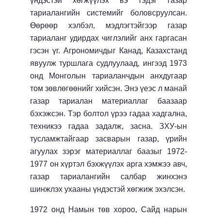
үндэстэй хөгжүүлэх вэ гэдэг газар
тариалангийн системийг боловсруулсан.
Өөрөөр хэлбэл, мэдлэгтэйгээр газар
тариаланг удирдах чиглэлийг анх гаргасан
гэсэн үг. Агрономичдыг Канад, Казахстанд
явуулж туршлага судлуулаад, ингээд 1973
онд Монголын тариаланчдын анхдугаар
том зөвлөгөөнийг хийсэн. Энэ үеэс л манай
газар тариалан материаллаг баазаар
бэхэжсэн. Тэр болтол үрээ гадаа хадгална,
техникээ гадаа задалж, засна. ЗХУ-ын
тусламжтайгаар засварын газар, үрийн
агуулах зэрэг материаллаг баазыг 1972-
1977 он хүртэл бэхжүүлэх арга хэмжээ авч,
газар тариалангийн салбар жинхэнэ
шинжлэх ухааны үндэстэй хөгжиж эхэлсэн.
1972 онд Намын төв хороо, Сайд нарын