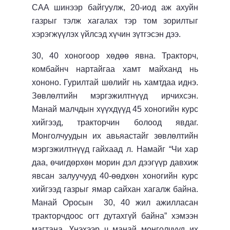
САА шинээр байгуулж, 20-иод аж ахуйн
газрыг тэлж хагалах тэр том зорилтыг
хэрэгжүүлэх үйлсэд хүчин зүтгэсэн дээ.
30, 40 хоногоор хөдөө явна. Тракторч,
комбайнч нартайгаа хамт майханд нь
хононо. Гурилтай шөлийг нь хамтдаа иднэ.
Зөвлөлтийн мэргэжилтнүүд ирчихсэн.
Манай малчдын хүүхдүүд 45 хоногийн курс
хийгээд, тракторчин болоод явдаг.
Монголчуудын их авьяастайг зөвлөлтийн
мэргэжилтнүүд гайхаад л. Намайг “Чи хар
даа, өчигдөрхөн морин дэл дээгүүр давхиж
явсан залуучууд 40-өөдхөн хоногийн курс
хийгээд газрыг ямар сайхан хагалж байна.
Манай Оросын 30, 40 жил ажилласан
тракторчдоос огт дутахгүй байна” хэмээн
магтана. Үнэхээр ч манай монголчууд их