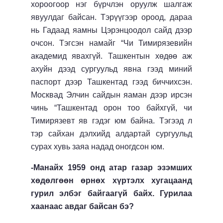
хороогоор нэг бүрчлэн оруулж шалгаж
явуулдаг байсан. Тэрүүгээр ороод, дараа
нь Гадаад яамны Цэрэнцоодол сайд дээр
очсон. Тэгсэн намайг “Чи Тимирязевийн
академид явахгүй. Ташкентын хөдөө аж
ахуйн дээд сургуульд явна гээд миний
паспорт дээр Ташкентад гээд биччихсэн.
Москвад Элчин сайдын яаман дээр ирсэн
чинь “Ташкентад орон тоо байхгүй, чи
Тимирязевт яв гэдэг юм байна. Тэгээд л
тэр сайхан дэлхийд алдартай сургуульд
сурах хувь заяа надад оногдсон юм.
-Манайх 1959 онд атар газар эзэмших
хөдөлгөөн өрнөх хүртэлх хугацаанд
гурил элбэг байгаагүй байх. Гурилаа
хаанаас авдаг байсан бэ?