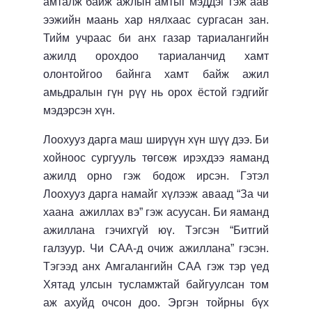
амталж байж ажлын амтыг мэддэг гэж аав
ээжийн маань хар нялхаас сургасан зан.
Тийм учраас би анх газар тариалангийн
ажилд орохдоо тариаланчид хамт
олонтойгоо байнга хамт байж ажил
амьдралын гүн рүү нь орох ёстой гэдгийг
мэдэрсэн хүн.
Лоохууз дарга маш ширүүн хүн шүү дээ. Би
хойноос сургууль төгсөж ирэхдээ яаманд
ажилд орно гэж бодож ирсэн. Гэтэл
Лоохууз дарга намайг хүлээж аваад “За чи
хаана ажиллах вэ” гэж асуусан. Би яаманд
ажиллана гэчихгүй юү. Тэгсэн “Битгий
галзуур. Чи САА-д очиж ажиллана” гэсэн.
Тэгээд анх Амгалангийн САА гэж тэр үед
Хятад улсын тусламжтай байгуулсан том
аж ахуйд очсон доо. Эргэн тойрны бүх