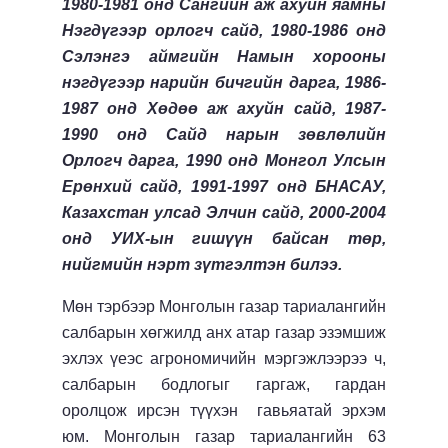
1980-1981 онд Сангийн аж ахуйн яамны
Нэгдүгээр орлогч сайд, 1980-1986 онд
Сэлэнгэ аймгийн Намын хорооны
нэгдүгээр нарийн бичгийн дарга, 1986-
1987 онд Хөдөө аж ахуйн сайд, 1987-
1990 онд Сайд нарын зөвлөлийн
Орлогч дарга, 1990 онд Монгол Улсын
Ерөнхий сайд, 1991-1997 онд БНАСАУ,
Казахстан улсад Элчин сайд, 2000-2004
онд УИХ-ын гишүүн байсан төр,
нийгмийн нэрт зүтгэлтэн билээ.
Мөн тэрбээр Монголын газар тариалангийн
салбарын хөгжилд анх атар газар эзэмшиж
эхлэх үеэс агрономичийн мэргэжлээрээ ч,
салбарын бодлогыг гаргаж, гардан
оролцож ирсэн түүхэн гавьяатай эрхэм
юм. Монголын газар тариалангийн 63