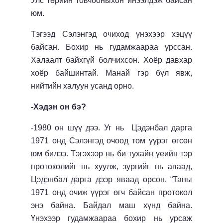
Улс төрийн товчооныхон инээлдэж байсан
юм.
Тэгээд Сэлэнгэд очиход үнэхээр хэцүү
байсан. Бохир нь гудамжаараа урссан.
Халаалт байхгүй болчихсон. Хоёр давхар
хоёр байшинтай. Манай гэр бүл явж,
нийтийн халуун усанд орно.
-Хэдэн он бэ?
-1980 он шүү дээ. Уг нь Цэдэнбал дарга
1971 онд Сэлэнгэд очоод том үүрэг өгсөн
юм билээ. Тэгэхээр нь би тухайн үеийн тэр
протоколийг нь хуулж, зургийг нь аваад,
Цэдэнбал дарга дээр яваад орсон. “Таны
1971 онд очиж үүрэг өгч байсан протокол
энэ байна. Байдал маш хүнд байна.
Үнэхээр гудамжаараа бохир нь урсаж