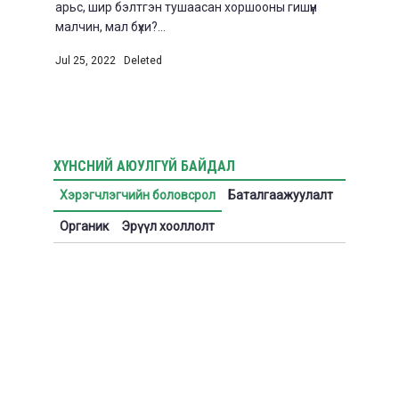
арьс, шир бэлтгэн тушаасан хоршооны гишүүн
малчин, мал бүхи?...
Jul 25, 2022
|
Deleted
ХҮНСНИЙ АЮУЛГҮЙ БАЙДАЛ
Хэрэгчлэгчийн боловсрол
Баталгаажуулалт
Органик
Эрүүл хооллолт