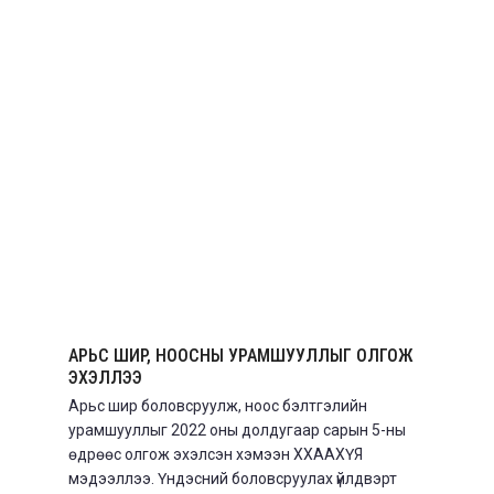
АРЬС ШИР, НООСНЫ УРАМШУУЛЛЫГ ОЛГОЖ
ЭХЭЛЛЭЭ
Арьс шир боловсруулж, ноос бэлтгэлийн
урамшууллыг 2022 оны долдугаар сарын 5-ны
өдрөөс олгож эхэлсэн хэмээн ХХААХҮЯ
мэдээллээ. Үндэсний боловсруулах үйлдвэрт