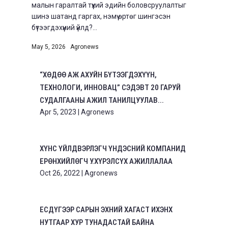
малын гаралтай түүхий эдийн боловсруулалтыг
шинэ шатанд гаргах, нэмүү өртөг шингэсэн
бүтээгдэхүүний үйлд?...
May 5, 2026
|
Agronews
“ХӨДӨӨ АЖ АХУЙН БҮТЭЭГДЭХҮҮН,
ТЕХНОЛОГИ, ИННОВАЦ” СЭДЭВТ 20 ГАРУЙ
СУДАЛГААНЫ АЖИЛ ТАНИЛЦУУЛАВ...
Apr 5, 2023
|
Agronews
ХҮНС ҮЙЛДВЭРЛЭГЧ ҮНДЭСНИЙ КОМПАНИД
ЕРӨНХИЙЛӨГЧ У.ХҮРЭЛСҮХ АЖИЛЛАЛАА
Oct 26, 2022
|
Agronews
ЕСДҮГЭЭР САРЫН ЭХНИЙ ХАГАСТ ИХЭНХ
НУТГААР ХУР ТУНАДАСТАЙ БАЙНА