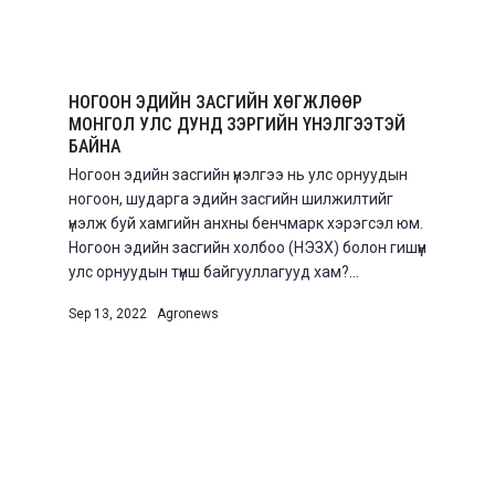
НОГООН ЭДИЙН ЗАСГИЙН ХӨГЖЛӨӨР
МОНГОЛ УЛС ДУНД ЗЭРГИЙН ҮНЭЛГЭЭТЭЙ
БАЙНА
Ногоон эдийн засгийн үнэлгээ нь улс орнуудын
ногоон, шударга эдийн засгийн шилжилтийг
үнэлж буй хамгийн анхны бенчмарк хэрэгсэл юм.
Ногоон эдийн засгийн холбоо (НЭЗХ) болон гишүүн
улс орнуудын түнш байгууллагууд хам?...
Sep 13, 2022
|
Agronews