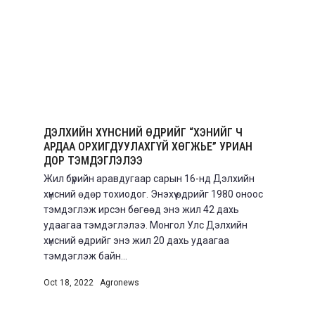
ДЭЛХИЙН ХҮНСНИЙ ӨДРИЙГ “ХЭНИЙГ Ч
АРДАА ОРХИГДУУЛАХГҮЙ ХӨГЖЬЕ” УРИАН
ДОР ТЭМДЭГЛЭЛЭЭ
Жил бүрийн аравдугаар сарын 16-нд Дэлхийн
хүнсний өдөр тохиодог. Энэхүү өдрийг 1980 оноос
тэмдэглэж ирсэн бөгөөд энэ жил 42 дахь
удаагаа тэмдэглэлээ. Монгол Улс Дэлхийн
хүнсний өдрийг энэ жил 20 дахь удаагаа
тэмдэглэж байн...
Oct 18, 2022
|
Agronews