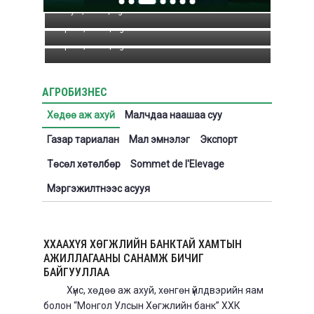
May 6, 2026
БИДНИЙ МЭДДЭГ БАС МЭДДЭГҮЙ “БИОКОМБИНАТ”
|
Agronews
ТРАКТОР, ДАГАЛДАХ ХЭРЭГСЛИЙГ ГАРДУУЛЖ
Apr 28, 2026
ӨГЛӨӨ
|
Agronews
Apr 28, 2026
|
Agronews
АГРОБИЗНЕС
Хөдөө аж ахуй
Малчдаа наашаа суу
Газар тариалан
Мал эмнэлэг
Экспорт
Төсөл хөтөлбөр
Sommet de l'Elevage
Мэргэжилтнээс асууя
ХХААХҮЯ ХӨГЖЛИЙН БАНКТАЙ ХАМТЫН
АЖИЛЛАГААНЫ САНАМЖ БИЧИГ
БАЙГУУЛЛАА
Хүнс, хөдөө аж ахуй, хөнгөн үйлдвэрийн яам
болон “Монгол Улсын Хөгжлийн банк” ХХК