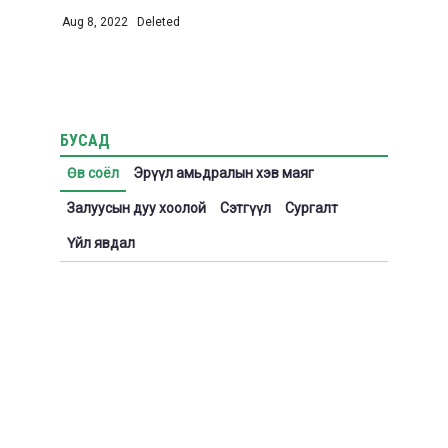
Aug 8, 2022
|
Deleted
БУСАД
Өв соёл
Эрүүл амьдралын хэв маяг
Залуусын дуу хоолой
Сэтгүүл
Сургалт
Үйл явдал