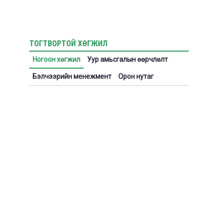
ТОГТВОРТОЙ ХӨГЖИЛ
Ногоон хөгжил
Уур амьсгалын өөрчлөлт
Бэлчээрийн менежмент
Орон нутаг