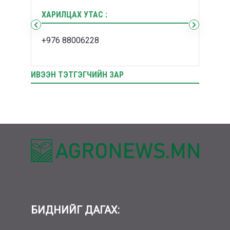
ХАЯГ БАЙРШИЛ :
ХАРИ
СБД 10-р хороо 7а байр 2-204тоот
+976
ИВЭЭН ТЭТГЭГЧИЙН ЗАР
БИДНИЙГ ДАГАХ: