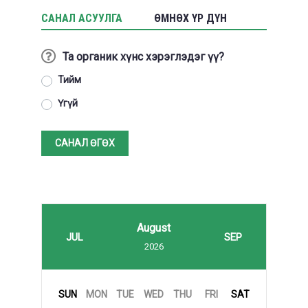
САНАЛ АСУУЛГА
ӨМНӨХ ҮР ДҮН
Та органик хүнс хэрэглэдэг үү?
Тийм
Үгүй
САНАЛ ӨГӨХ
August
JUL
SEP
2026
SUN
MON
TUE
WED
THU
FRI
SAT