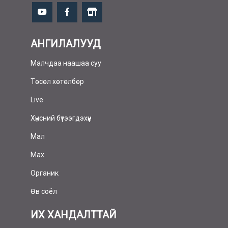
АНГИЛАЛУУД
Малчдаа наашаа суу
Төсөл хөтөлбөр
Live
Хүнсний бүтээгдэхүүн
Мал
Мах
Органик
Өв соёл
ИХ ХАНДАЛТТАЙ