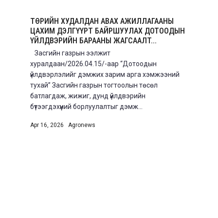
ТӨРИЙН ХУДАЛДАН АВАХ АЖИЛЛАГААНЫ
ЦАХИМ ДЭЛГҮҮРТ БАЙРШУУЛАХ ДОТООДЫН
ҮЙЛДВЭРИЙН БАРААНЫ ЖАГСААЛТ...
Засгийн газрын ээлжит
хуралдаан/2026.04.15/-аар “Дотоодын
үйлдвэрлэлийг дэмжих зарим арга хэмжээний
тухай” Засгийн газрын тогтоолын төсөл
батлагдаж, жижиг, дунд үйлдвэрийн
бүтээгдэхүүний борлуулалтыг дэмж...
Apr 16, 2026
|
Agronews