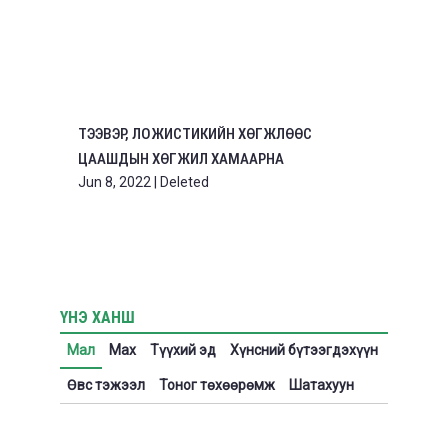
ТЭЭВЭР, ЛОЖИСТИКИЙН ХӨГЖЛӨӨС
ЦААШДЫН ХӨГЖИЛ ХАМААРНА
Jun 8, 2022
|
Deleted
ҮНЭ ХАНШ
Мал
Мах
Түүхий эд
Хүнсний бүтээгдэхүүн
Өвс тэжээл
Тоног төхөөрөмж
Шатахуун