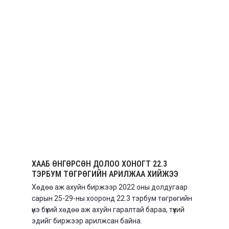
ХААБ ӨНГӨРСӨН ДОЛОО ХОНОГТ 22.3
ТЭРБУМ ТӨГРӨГИЙН АРИЛЖАА ХИЙЖЭЭ
Хөдөө аж ахуйн биржээр 2022 оны долдугаар
сарын 25-29-ны хооронд 22.3 тэрбум төгрөгийн
үнэ бүхий хөдөө аж ахуйн гаралтай бараа, түүхий
эдийг биржээр арилжсан байна.