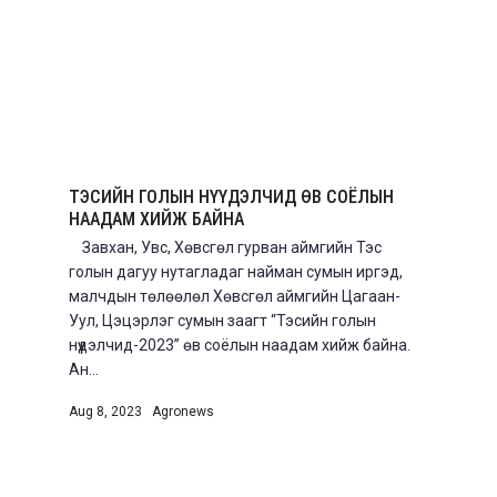
ТЭСИЙН ГОЛЫН НҮҮДЭЛЧИД ӨВ СОЁЛЫН
НААДАМ ХИЙЖ БАЙНА
Завхан, Увс, Хөвсгөл гурван аймгийн Тэс
голын дагуу нутагладаг найман сумын иргэд,
малчдын төлөөлөл Хөвсгөл аймгийн Цагаан-
Уул, Цэцэрлэг сумын заагт “Тэсийн голын
нүүдэлчид-2023” өв соёлын наадам хийж байна.
Ан...
Aug 8, 2023
|
Agronews